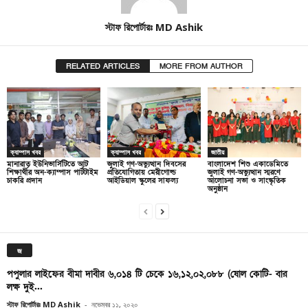
স্টাফ রিপোর্টারঃ MD Ashik
RELATED ARTICLES
MORE FROM AUTHOR
ক্যাম্পাস খবর
ক্যাম্পাস খবর
জাতীয়
মানারাত ইউনিভার্সিটিতে আট
জুলাই গণ-অভ্যুত্থান দিবসের
বাংলাদেশ শিশু একাডেমিতে
শিক্ষার্থীর অন-ক্যাম্পাস পার্টটাইম
প্রতিযোগিতায় মেরীগোল্ড
জুলাই গণ-অভ্যুত্থান স্মরণে
চাকরি প্রদান
আইডিয়াল স্কুলের সাফল্য
আলোচনা সভা ও সাংস্কৃতিক
অনুষ্ঠান
জ
পপুলার লাইফের বীমা দাবীর ৬,০১৪ টি চেকে ১৬,১২,০২,০৮৮ (ষোল কোটি- বার
লক্ষ দুই...
স্টাফ রিপোর্টারঃ MD Ashik
-
নভেম্বর ১১, ২০২০