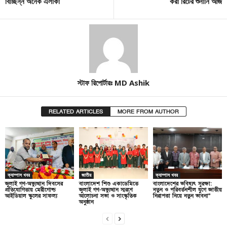
বিচ্ছিন্ন অনেক এলাকা
করা রিটের শুনানি আজ
স্টাফ রিপোর্টারঃ MD Ashik
RELATED ARTICLES
MORE FROM AUTHOR
ক্যাম্পাস খবর
জাতীয়
ক্যাম্পাস খবর
জুলাই গণ-অভ্যুত্থান দিবসের
বাংলাদেশ শিশু একাডেমিতে
বাংলাদেশের ভবিষ্যৎ সুরক্ষা:
প্রতিযোগিতায় মেরীগোল্ড
জুলাই গণ-অভ্যুত্থান স্মরণে
নতুন ও পরিবর্তনশীল যুগে জাতীয়
আইডিয়াল স্কুলের সাফল্য
আলোচনা সভা ও সাংস্কৃতিক
নিরাপত্তা নিয়ে নতুন ভাবনা”
অনুষ্ঠান