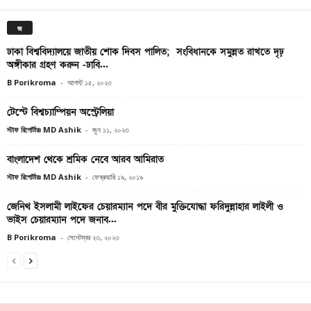
জ
ঢাকা বিশ্ববিদ্যালয়ে জাতীয় শোক দিবস পালিত; সংবিধানকে সমুন্নত রাখতে দৃঢ়
অঙ্গীকার গ্রহণ করুন -ঢাবি...
B Porikroma
-
আগস্ট ১৫, ২০২৩
টেস্টে বিশ্বচ্যাম্পিয়ন অস্ট্রেলিয়া
স্টাফ রিপোর্টারঃ MD Ashik
-
জুন ১১, ২০২৩
বাংলাদেশ থেকে শ্রমিক নেবে আরব আমিরাত
স্টাফ রিপোর্টারঃ MD Ashik
-
ফেব্রুয়ারি ১৯, ২০১৯
জেনিথ ইসলামী লাইফের চেয়ারম্যান পদে বীর মুক্তিযোদ্ধা ফরিদুন্নাহার লাইলী ও
ভাইস চেয়ারম্যান পদে জনাব...
B Porikroma
-
সেপ্টেম্বর ২৩, ২০২৩