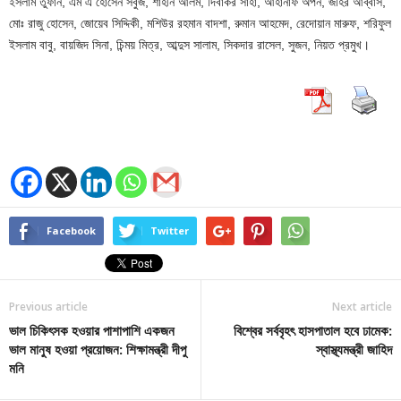
ইসলাম তুফান, এম এ হোসেন সবুজ, শাহীন আলম, দিবাকর সাহা, আহানাফ অর্পন, জহির আব্বাস,
মোঃ রাজু হোসেন, জোয়েব সিদ্দিকী, মশিউর রহমান বাদশা, রুমান আহমেদ, রেদোয়ান মারুফ, শরিফুল
ইসলাম বাবু, বায়জিদ সিনা, চিন্ময় মিত্র, আব্দুস সালাম, সিকদার রাসেল, সুজন, নিয়ত প্রমুখ।
Facebook
Twitter
Previous article
Next article
ভাল চিকিৎসক হওয়ার পাশাপাশি একজন
বিশ্বের সর্ববৃহৎ হাসপাতাল হবে ঢামেক:
ভাল মানুষ হওয়া প্রয়োজন: শিক্ষামন্ত্রী দীপু
স্বাস্থ্যমন্ত্রী জাহিদ
মনি