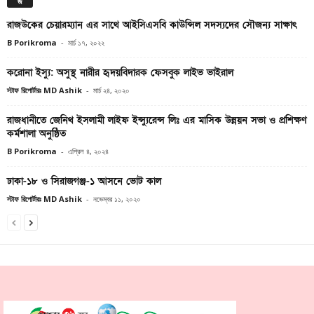
জ
রাজউকের চেয়ারম্যান এর সাথে আইসিএসবি কাউন্সিল সদস্যদের সৌজন্য সাক্ষাৎ
B Porikroma
-
মার্চ ১৭, ২০২২
করোনা ইস্যু: অসুস্থ নারীর হৃদয়বিদারক ফেসবুক লাইভ ভাইরাল
স্টাফ রিপোর্টারঃ MD Ashik
-
মার্চ ২৪, ২০২০
রাজধানীতে জেনিথ ইসলামী লাইফ ইন্স্যুরেন্স লিঃ এর মাসিক উন্নয়ন সভা ও প্রশিক্ষণ
কর্মশালা অনুষ্ঠিত
B Porikroma
-
এপ্রিল ৪, ২০২৪
ঢাকা-১৮ ও সিরাজগঞ্জ-১ আসনে ভোট কাল
স্টাফ রিপোর্টারঃ MD Ashik
-
নভেম্বর ১১, ২০২০