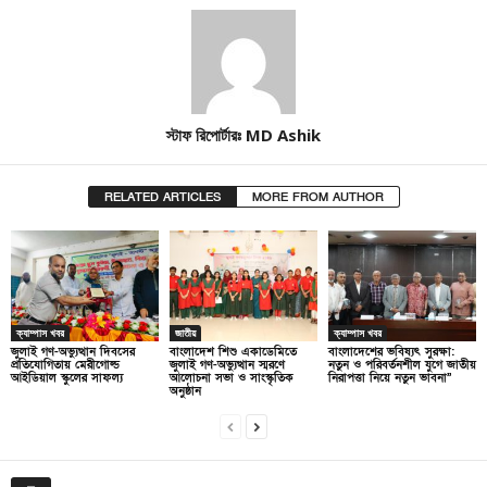
স্টাফ রিপোর্টারঃ MD Ashik
RELATED ARTICLES
MORE FROM AUTHOR
ক্যাম্পাস খবর
জাতীয়
ক্যাম্পাস খবর
জুলাই গণ-অভ্যুত্থান দিবসের
বাংলাদেশ শিশু একাডেমিতে
বাংলাদেশের ভবিষ্যৎ সুরক্ষা:
প্রতিযোগিতায় মেরীগোল্ড
জুলাই গণ-অভ্যুত্থান স্মরণে
নতুন ও পরিবর্তনশীল যুগে জাতীয়
আইডিয়াল স্কুলের সাফল্য
আলোচনা সভা ও সাংস্কৃতিক
নিরাপত্তা নিয়ে নতুন ভাবনা”
অনুষ্ঠান