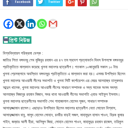
Facebook
Twitter
বিশ্ববিদ্যায়ল পরিক্রমা ডেস্ক :
জাতির পিতা বঙ্গবন্ধু শেখ মুজিবুর রহমান এর ৪৭ তম স্বদেশ প্রত্যাবর্তন দিবস উপলক্ষে বঙ্গবন্ধুর
প্রতিকৃতিতে মাল্যদান করেছে খুলনা মহানগর ছাত্রলীগ। গতকাল ১০জানুয়ারি সকাল ১০ টায়
খুলনা প্রেসক্লাবে অবস্থিত বঙ্গবন্ধুর প্রতিকৃতিতে এ মাল্যদান করা হয়। এসময় উপস্থিত ছিলেন
খুলনা মহানগর আওয়ামী লীগের সভাপতি ও খুলনা সিটি কর্পোরেশন এর মেয়র আলহাজ্ব তালুকদার
আব্দুল খালেক, খুলনা মহানগর আওয়ামী লীগের সাধারণ সম্পাদক ও সদ্য সাবেক সংসদ সদস্য
আলহাজ্ব মিজানুর রহমান মিজান, সদর থানা আওয়ামী লীগের সভাপতি এ্যাড সাইফুল ইসলাম।
খুলনা মহানগর ছাত্রলীগের সভাপতি শেখ শাহাজালাল হোসেন সুজন, সাধারণ সম্পাদক
আসাদুজ্জামান রাসেল। এছাড়াও উপস্থিত ছিলেন মহানগর ছাত্রলীগ নেতা সোহেল বিশ্বাস,
আসাদুজ্জামান বাবু, মাসুদ হোসেন সোহান, রনবীর বাড়ই সজল, মাহামুদুল হাসান শাওন, হিরক কুমার
গাইন, জব্বার আলী হীরা, আলিমুল জিয়া, সোহান হোসেন শাওন, মাহামুদুর রহমান রাজেস, তরিকুল