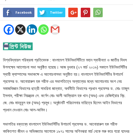
Facebook
Twitter
বিশ্ববিদ্যায়ল পরিক্রমা প্রতিবেদক : বাংলাদেশ ইউনিভার্সিটিতে মহান স্বাধীনতা ও জাতীয় দিবস
উপলক্ষ্যে আালোচনা সভা অনুষ্ঠিত হয়েছে। আজ বুধবার (২৭ মার্চ ২০১৯) সকালে ইউনিভার্সিটির
স্থায়ী ক্যাম্পাসের সভাকক্ষে এ আলোচনাসভা অনুষ্ঠিত হয়। বাংলাদেশ ইউনিভার্সিটির উপাচার্য
প্রফেসর ড. আনোয়ারুল হক শরীফ এর সভাপতিত্বে অন্যান্যের মধ্যে আলোচনায় অংশ নেয়
সমাজবিজ্ঞান বিভাগের ছাত্রী সাবরিনা জান্নাত, অর্থনীতি বিভাগের প্রধান প্রফেসর ড. মোঃ তাজুল
ইসলাম, পরীক্ষা নিয়ন্ত্রক লে. কর্ণেল মোঃ আলী আম্বিয়াল হক খান (অবঃ) এবং রেজিস্ট্রার ব্রি.
জে. মোঃ মাহবুবুল হক (অবঃ) প্রমুখ। অনুষ্ঠানটি পরিচালনার দায়িত্বে ছিলেন আইন বিভাগের
প্রধান দেওয়ান মোঃ আল-আমিন।
সভাপতির বক্তব্যে বাংলাদেশ ইউনিভার্সিটির উপাচার্য প্রফেসর ড. আনোয়ারুল হক শরীফ
ব্যক্তিগত জীবন ও অভিজ্ঞতার আলোকে ১৯৭১ সালের অগ্নিঝরা মার্চ থেকে শুরু করে পুরো যুদ্ধের