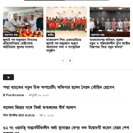
ক্যাম্পাস খবর
জাতীয়
ক্যাম্পাস খবর
জুলাই গণ-অভ্যুত্থান দিবসের
বাংলাদেশ শিশু একাডেমিতে
বাংলাদেশের ভবিষ্যৎ সুরক্ষা:
প্রতিযোগিতায় মেরীগোল্ড
জুলাই গণ-অভ্যুত্থান স্মরণে
নতুন ও পরিবর্তনশীল যুগে জাতীয়
আইডিয়াল স্কুলের সাফল্য
আলোচনা সভা ও সাংস্কৃতিক
নিরাপত্তা নিয়ে নতুন ভাবনা”
অনুষ্ঠান
জ
পদ্মা ব্যাংকের নতুন চিফ অপারেটিং অফিসার হলেন সৈয়দ তৌহিদ হোসেন
B Porikroma
-
জানুয়ারি ১৯, ২০২৩
খালেদা জিয়ার সঙ্গে মির্জা ফখরুলের দীর্ঘ আলাপ
স্টাফ রিপোর্টারঃ MD Ashik
-
মার্চ ৩, ২০১৯
৬২ নং ওয়ার্ডস্থ অন্ত্যর্বর্তীকালীন বর্জ্য স্থানান্তর কেন্দ্র শুভ উদ্বোধনী করেন মেয়র শেখ