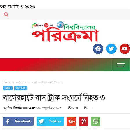
শুক্র, আগস্ট ৭, ২০২৬
Home
ব্রেকিং
বাগেরহাটে বাস-ট্রাক সংঘর্ষে নিহত ৩
ব্রেকিং
সারা বাংলা
বাগেরহাটে বাস-ট্রাক সংঘর্ষে নিহত ৩
By
স্টাফ রিপোর্টারঃ MD Ashik
-
জানুয়ারি ২২, ২০১৯
258
0
Facebook
Twitter