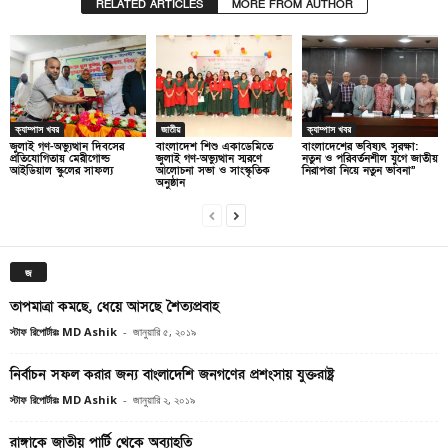
RELATED ARTICLES
MORE FROM AUTHOR
ক্যাম্পাস খবর
জাতীয়
ক্যাম্পাস খবর
জুলাই গণ-অভ্যুত্থান দিবসের
বাংলাদেশ শিশু একাডেমিতে
বাংলাদেশের ভবিষ্যৎ সুরক্ষা:
প্রতিযোগিতায় মেরীগোল্ড
জুলাই গণ-অভ্যুত্থান স্মরণে
নতুন ও পরিবর্তনশীল যুগে জাতীয়
আইডিয়াল স্কুলের সাফল্য
আলোচনা সভা ও সাংস্কৃতিক
নিরাপত্তা নিয়ে নতুন ভাবনা”
অনুষ্ঠান
জ
তাপমাত্রা কমছে, ধেয়ে আসছে শৈত্যপ্রবাহ
স্টাফ রিপোর্টারঃ MD Ashik
-
জানুয়ারি ৫, ২০১৯
নির্বাচন সফল করার জন্য বাংলাদেশি জনগণের প্রশংসায় যুক্তরাষ্ট্র
স্টাফ রিপোর্টারঃ MD Ashik
-
জানুয়ারি ২, ২০১৯
রাঙ্গাকে জাতীয় পার্টি থেকে অব্যাহতি