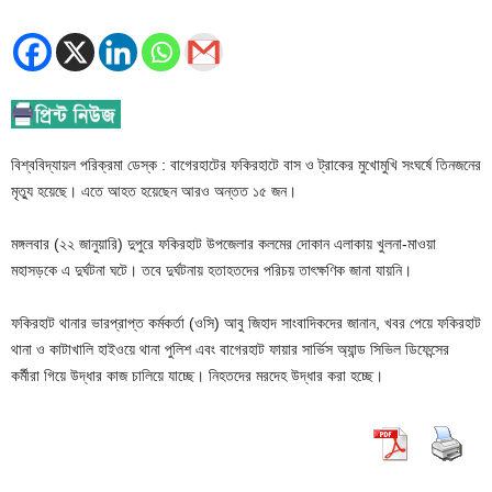
বিশ্ববিদ্যায়ল পরিক্রমা ডেস্ক : বাগেরহাটের ফকিরহাটে বাস ও ট্রাকের মুখোমুখি সংঘর্ষে তিনজনের
মৃত্যু হয়েছে। এতে আহত হয়েছেন আরও অন্তত ১৫ জন।
মঙ্গলবার (২২ জানুয়ারি) দুপুরে ফকিরহাট উপজেলার কলমের দোকান এলাকায় খুলনা-মাওয়া
মহাসড়কে এ দুর্ঘটনা ঘটে। তবে দুর্ঘটনায় হতাহতদের পরিচয় তাৎক্ষণিক জানা যায়নি।
ফকিরহাট থানার ভারপ্রাপ্ত কর্মকর্তা (ওসি) আবু জিহাদ সাংবাদিকদের জানান, খবর পেয়ে ফকিরহাট
থানা ও কাটাখালি হাইওয়ে থানা পুলিশ এবং বাগেরহাট ফায়ার সার্ভিস অ্যান্ড সিভিল ডিফেন্সের
কর্মীরা গিয়ে উদ্ধার কাজ চালিয়ে যাচ্ছে। নিহতদের মরদেহ উদ্ধার করা হচ্ছে।