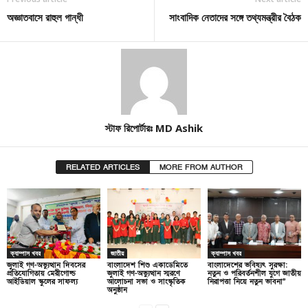
অজ্ঞাতবাসে রাহুল গান্ধী
সাংবাদিক নেতাদের সঙ্গে তথ্যমন্ত্রীর বৈঠক
স্টাফ রিপোর্টারঃ MD Ashik
RELATED ARTICLES
MORE FROM AUTHOR
ক্যাম্পাস খবর
জাতীয়
ক্যাম্পাস খবর
জুলাই গণ-অভ্যুত্থান দিবসের
বাংলাদেশ শিশু একাডেমিতে
বাংলাদেশের ভবিষ্যৎ সুরক্ষা:
প্রতিযোগিতায় মেরীগোল্ড
জুলাই গণ-অভ্যুত্থান স্মরণে
নতুন ও পরিবর্তনশীল যুগে জাতীয়
আইডিয়াল স্কুলের সাফল্য
আলোচনা সভা ও সাংস্কৃতিক
নিরাপত্তা নিয়ে নতুন ভাবনা”
অনুষ্ঠান