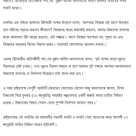
শুরুতেই রিটকারীর আইনজীবী শাহ মো. নুরুল আমিন আদালতের সামনে মামলার বিবরণীর ওপর
শুনানি করেন।
শুনানির এক পর্যায়ে আদালত রিটকারী পক্ষের উদ্দেশে বলেন, ‘আপনারা নিজেরা দুই ভাগে বিভক্ত
হলে দ্বীনের প্রচার করবেন কীভাবে? নিজেদের মধ্যে মারামারি করবেন, আবার ইজতেমা পালনের
জন্য আদালতে রিট দায়ের করবেন, এটা লজ্জার। আগে নিজেরা সংশোধন হন, সুস্থ হন এবং
নিজেদের মধ্যকার বিভেদ নিরসন করুন। তারপরই আপনাদের আবেদন শুনবো।’
এরপর রিটকারীর আইনজীবী শাহ মো.নুরুল আমিন আদালতকে বলেন, ‘দুই পক্ষের মধ্যে দ্বন্দ্ব
নিরসনের চেষ্টা চলছে। তবে দ্বন্দ্ব নিরসন সম্ভব না হলে সরকার দুই পক্ষকে আলাদা-আলাদাভাবে
ইজতেমা পালনের যে নির্দেশনা দিয়েছেন তাই পালন করা হবে।’
এ সময় রাষ্ট্রপক্ষে ডেপুটি অ্যাটর্নি জেনারেল মোতাহার হোসেন সাজু আদালতকে জানান, বিশ্ব
ইজতেমা নিয়ে বুধবার (২৩ জানুয়ারি) স্বরাষ্ট্র মন্ত্রণালয়ে একটি জরুরি সভার তারিখ নির্ধারণ
রয়েছে। ইজতেমার বিষয়ে সেখান থেকে সুস্পষ্ট নির্দেশনা আসতে পারে।’
রাষ্ট্রপক্ষের এই শুনানির পর মামলাটির পরবর্তী শুনানি ও শুনানি শেষে আদেশের জন্য আগামী ২৭
জানুয়ারি তারিখ নির্ধারণ করেন হাইকোর্ট।