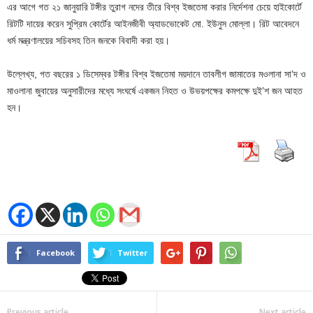
এর আগে গত ২১ জানুয়ারি টঙ্গীর তুরাগ নদের তীরে বিশ্ব ইজতেমা করার নির্দেশনা চেয়ে হাইকোর্টে
রিটটি দায়ের করেন সুপ্রিম কোর্টের আইনজীবী অ্যাডভোকেট মো. ইউনুস মোল্লা। রিট আবেদনে
ধর্ম মন্ত্রণালয়ের সচিবসহ তিন জনকে বিবাদী করা হয়।
উল্লেখ্য, গত বছরের ১ ডিসেম্বর টঙ্গীর বিশ্ব ইজতেমা ময়দানে তাবলীগ জামাতের মওলানা সা’দ ও
মাওলানা জুবায়ের অনুসারীদের মধ্যে সংঘর্ষে একজন নিহত ও উভয়পক্ষের কমপক্ষে দুই’শ জন আহত
হন।
Facebook
Twitter
Previous article
Next article