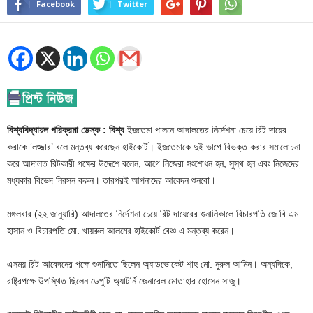
Facebook
Twitter
বিশ্ববিদ্যায়ল পরিক্রমা ডেস্ক : বিশ্ব
ইজতেমা পালনে আদালতের নির্দেশনা চেয়ে রিট দায়ের
করাকে ‘লজ্জার’ বলে মন্তব্য করেছেন হাইকোর্ট। ইজতেমাকে দুই ভাগে বিভক্ত করার সমালোচনা
করে আদালত রিটকারী পক্ষের উদ্দেশে বলেন, আগে নিজেরা সংশোধন হন, সুস্থ হন এবং নিজেদের
মধ্যকার বিভেদ নিরসন করুন। তারপরই আপনাদের আবেদন শুনবো।
মঙ্গলবার (২২ জানুয়ারি) আদালতের নির্দেশনা চেয়ে রিট দায়েরের শুনানিকালে বিচারপতি জে বি এম
হাসান ও বিচারপতি মো. খায়রুল আলমের হাইকোর্ট বেঞ্চ এ মন্তব্য করেন।
এসময় রিট আবেদনের পক্ষে শুনানিতে ছিলেন অ্যাডভোকেট শাহ মো. নুরুল আমিন। অন্যদিকে,
রাষ্ট্রপক্ষে উপস্থিত ছিলেন ডেপুটি অ্যাটর্নি জেনারেল মোতাহার হোসেন সাজু।