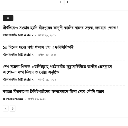
জ
দীর্ঘদিনেও সংস্কার হয়নি চাঁদপুরের কানুদী-কাজীর বাজার সড়ক, জনমনে ক্ষোভ !
স্টাফ রিপোর্টারঃ MD Ashik
-
আগস্ট ২৮, ২০১৯
১০ দিনের মধ্যে পণ্য খালাস চায় এফবিসিসিআই
স্টাফ রিপোর্টারঃ MD Ashik
-
এপ্রিল ২৮, ২০২০
দেশ বরেন্য শিক্ষক ওয়ালিউল্লাহ পাটোয়ারীর মৃত্যুবার্ষিকীতে জাতীয় প্রেসক্লাবে
আলোচনা সভা মিলাদ ও দোয়া অনুষ্ঠিত
স্টাফ রিপোর্টারঃ MD Ashik
-
আগস্ট ২৫, ২০১৯
কাতার বিশ্বকাপের টিকিটধারীদের স্বল্পমেয়াদে ভিসা দেবে সৌদি আরব
B Porikroma
-
আগস্ট ২৭, ২০২২