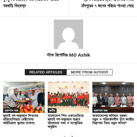
ঘরবাড়ি বিধ্বস্ত
চাঁদপুরের ৭ জনের পরিচয় পাওয়া গেছে
স্টাফ রিপোর্টারঃ MD Ashik
RELATED ARTICLES
MORE FROM AUTHOR
ক্যাম্পাস খবর
জাতীয়
ক্যাম্পাস খবর
জুলাই গণ-অভ্যুত্থান দিবসের
বাংলাদেশ শিশু একাডেমিতে
বাংলাদেশের ভবিষ্যৎ সুরক্ষা:
প্রতিযোগিতায় মেরীগোল্ড
জুলাই গণ-অভ্যুত্থান স্মরণে
নতুন ও পরিবর্তনশীল যুগে জাতীয়
আইডিয়াল স্কুলের সাফল্য
আলোচনা সভা ও সাংস্কৃতিক
নিরাপত্তা নিয়ে নতুন ভাবনা”
অনুষ্ঠান