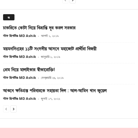
জ
চাকরিতে কোটা নিয়ে বিভ্রান্তি দূর করল সরকার
স্টাফ রিপোর্টারঃ MD Ashik
-
আগস্ট ১, ২০১৯
ময়মনসিংহের ১১টি সংসদীয় আসনে মহাজোট প্রার্থীরা বিজয়ী
স্টাফ রিপোর্টারঃ MD Ashik
-
জানুয়ারি ১, ২০১৯
প্রেম নিয়ে মালাইকার স্বীকারোক্তি!
স্টাফ রিপোর্টারঃ MD Ashik
-
ফেব্রুয়ারি ২৬, ২০১৯
আগুনে ক্ষ‌তিগ্রস্ত প‌রিবার‌কে সহায়তা দি‌ল : আল-আমিন খান জুয়েল
স্টাফ রিপোর্টারঃ MD Ashik
-
জুলাই ১৭, ২০২২