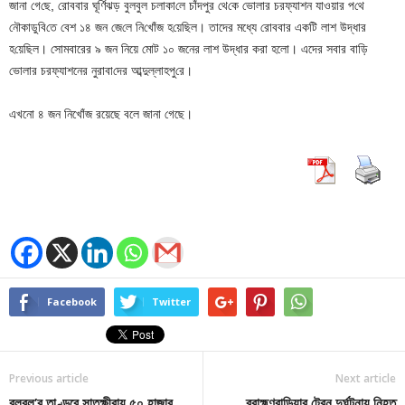
জানা গে‌ছে, রোববার ঘূর্ণিঝড় বুলবুল চলাকা‌লে চাঁদপুর থে‌কে ভোলার চরফ্যাশন যাওয়ার প‌থে
নৌকাডু‌বি‌তে বেশ ১৪ জন জে‌লে নি‌খোঁজ হ‌য়ে‌ছিল। তাদের মধ্যে রোববার একটি লাশ উদ্ধার
হ‌য়ে‌ছিল। সোমবারের ৯ জন নিয়ে মোট ১০ জনের লাশ উদ্ধার করা হলো। এদের সবার বা‌ড়ি
ভোলার চরফ্যাশনের নুরাবা‌দের আব্দুল্লাহপু‌রে।
এখনো ৪ জন নিখোঁজ রয়েছে বলে জানা গেছে।
Facebook
Twitter
Previous article
Next article
বুলবুল’র তাণ্ডবে সাতক্ষীরায় ৫০ হাজার
ব্রাহ্মণবাড়িয়ার ট্রেন দুর্ঘটনায় নিহত