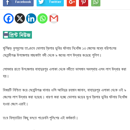
Facebook
Twitter
ঘূর্ণিঝড় বুলবুলের তাণ্ডবে ভোলায় ট্রলার ডু‌বির ঘটনায় নি‌খোঁজ ১৩ জেলের মধ্যে বরিশা‌লের
মে‌হে‌ন্দীগ‌ঞ্জ উপজেলার মাছকাটা নদী থে‌কে ৯ জনের লাশ উদ্ধার ক‌রে‌ছে পু‌লিশ।
সোমবার রা‌তে উপ‌জেলার বাহাদুরপুর এলাকা থে‌কে নদীতে ভাসমান অবস্থায় এসব লাশ উদ্ধার করা
হয়।
বিষয়‌টি নি‌শ্চিত ক‌রে মে‌হে‌ন্দিগঞ্জ থানার ওসি আবিদুর রহমান জানান, বাহাদুরপুর এলাকা থে‌কে ওই ৯
জে‌লের লাশ উদ্ধার করা হ‌য়ে‌ছে। ধারণা করা হ‌চ্ছে ভোলায় ঝ‌ড়ের মু‌খে ট্রলার ডু‌বির ঘটনায় নি‌খোঁজ
হওয়া জে‌লে এরাই।
ত‌বে বিস্তা‌রিত কিছু বল‌তে পা‌রেন‌নি পু‌লি‌শের এই কর্মকর্তা।