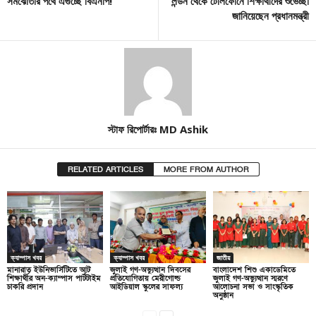
সমঝোতার পথে এগুচ্ছে বিএনপি!
লন্ডন থেকে টেলিফোনে শিক্ষার্থীদের শুভেচ্ছা
জানিয়েছেন প্রধানমন্ত্রী
স্টাফ রিপোর্টারঃ MD Ashik
RELATED ARTICLES
MORE FROM AUTHOR
ক্যাম্পাস খবর
ক্যাম্পাস খবর
জাতীয়
মানারাত ইউনিভার্সিটিতে আট
জুলাই গণ-অভ্যুত্থান দিবসের
বাংলাদেশ শিশু একাডেমিতে
শিক্ষার্থীর অন-ক্যাম্পাস পার্টটাইম
প্রতিযোগিতায় মেরীগোল্ড
জুলাই গণ-অভ্যুত্থান স্মরণে
চাকরি প্রদান
আইডিয়াল স্কুলের সাফল্য
আলোচনা সভা ও সাংস্কৃতিক
অনুষ্ঠান