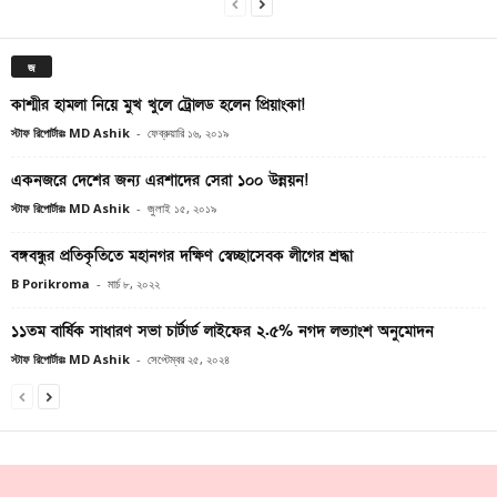
জ
কাশ্মীর হামলা নিয়ে মুখ খুলে ট্রোলড হলেন প্রিয়াংকা!
স্টাফ রিপোর্টারঃ MD Ashik
-
ফেব্রুয়ারি ১৬, ২০১৯
একনজরে দেশের জন্য এরশাদের সেরা ১০০ উন্নয়ন!
স্টাফ রিপোর্টারঃ MD Ashik
-
জুলাই ১৫, ২০১৯
বঙ্গবন্ধুর প্রতিকৃতিতে মহানগর দক্ষিণ স্বেচ্ছাসেবক লীগের শ্রদ্ধা
B Porikroma
-
মার্চ ৮, ২০২২
১১তম বার্ষিক সাধারণ সভা চার্টার্ড লাইফের ২.৫% নগদ লভ্যাংশ অনুমোদন
স্টাফ রিপোর্টারঃ MD Ashik
-
সেপ্টেম্বর ২৫, ২০২৪