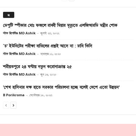
জ
ডেপুটি স্পীকার মোঃ ফজলে রাব্বী মিয়ার মৃত্যুতে এলজিআরডি মন্ত্রীর শোক
স্টাফ রিপোর্টারঃ MD Ashik
-
জুলাই ২৩, ২০২২
`চ’ ইউনিটের পরীক্ষা বাতিলের প্রশ্নই আসে না : ঢাবি ভিসি
স্টাফ রিপোর্টারঃ MD Ashik
-
নভেম্বর ১১, ২০২০
শরীয়তপুরে ২৪ ঘণ্টায় নতুন করোনাক্রান্ত ২৫
স্টাফ রিপোর্টারঃ MD Ashik
-
জুন ১৬, ২০২০
‘শেখ হাসিনার দক্ষ হাতে সরকার পরিচালনা হচ্ছে বলেই দেশে এতো উন্নয়ন’
B Porikroma
-
সেপ্টেম্বর ১৮, ২০২৩