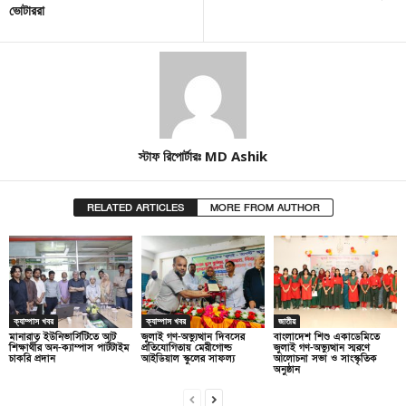
ভোটাররা
স্টাফ রিপোর্টারঃ MD Ashik
RELATED ARTICLES
MORE FROM AUTHOR
ক্যাম্পাস খবর
ক্যাম্পাস খবর
জাতীয়
মানারাত ইউনিভার্সিটিতে আট
জুলাই গণ-অভ্যুত্থান দিবসের
বাংলাদেশ শিশু একাডেমিতে
শিক্ষার্থীর অন-ক্যাম্পাস পার্টটাইম
প্রতিযোগিতায় মেরীগোল্ড
জুলাই গণ-অভ্যুত্থান স্মরণে
চাকরি প্রদান
আইডিয়াল স্কুলের সাফল্য
আলোচনা সভা ও সাংস্কৃতিক
অনুষ্ঠান