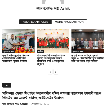
স্টাফ রিপোর্টারঃ MD Ashik
RELATED ARTICLES
MORE FROM AUTHOR
ক্যাম্পাস খবর
জাতীয়
ক্যাম্পাস খবর
জুলাই গণ-অভ্যুত্থান দিবসের
বাংলাদেশ শিশু একাডেমিতে
বাংলাদেশের ভবিষ্যৎ সুরক্ষা:
প্রতিযোগিতায় মেরীগোল্ড
জুলাই গণ-অভ্যুত্থান স্মরণে
নতুন ও পরিবর্তনশীল যুগে জাতীয়
আইডিয়াল স্কুলের সাফল্য
আলোচনা সভা ও সাংস্কৃতিক
নিরাপত্তা নিয়ে নতুন ভাবনা”
অনুষ্ঠান
জ
মানিকগঞ্জ জেলার সিংগাইর উপজেলাধীন দক্ষিণ জামশায় শাহ্জালাল ইসলামী ব্যাংক
লিমিটেড-এর এজেন্ট ব্যাংকিং আউটলেটের উদ্বোধন
স্টাফ রিপোর্টারঃ MD Ashik
-
ফেব্রুয়ারি ১০, ২০২০