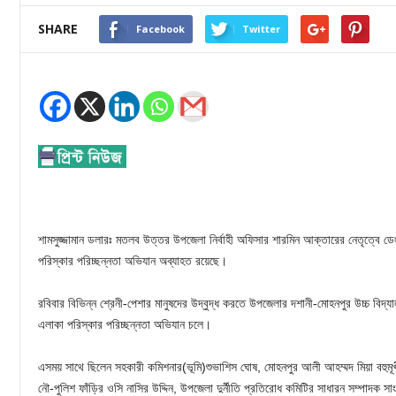
SHARE
Facebook
Twitter
শামসুজ্জামান ডলারঃ মতলব উত্তর উপজেলা নির্বাহী অফিসার শারমিন আক্তারের নেতৃত্বে ডেং
পরিস্কার পরিচ্ছন্নতা অভিযান অব্যাহত রয়েছে।
রবিবার বিভিন্ন শ্রেনী-পেশার মানুষদের উদ্বুদ্ধ করতে উপজেলার দশানী-মোহনপুর উচ্চ বিদ্
এলাকা পরিস্কার পরিচ্ছন্নতা অভিযান চলে।
এসময় সাথে ছিলেন সহকারী কমিশনার(ভূমি)শুভাশিস ঘোষ, মোহনপুর আলী আহম্মদ মিয়া বহুমূখ
নৌ-পুলিশ ফাঁড়ির ওসি নাসির উদ্দিন, উপজেলা দুর্নীতি প্রতিরোধ কমিটির সাধারন সম্পাদক সাং