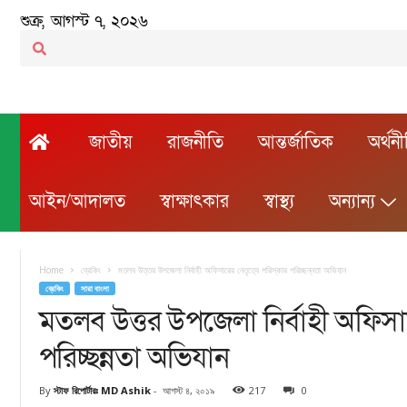
শুক্র, আগস্ট ৭, ২০২৬
জাতীয়
রাজনীতি
আন্তর্জাতিক
অর্থন
আইন/আদালত
স্বাক্ষাৎকার
স্বাস্থ্য
অন্যান্য
Home
ব্রেকিং
মতলব উত্তর উপজেলা নির্বাহী অফিসারের নেতৃত্বে পরিস্কার পরিচ্ছন্নতা অভিযান
ব্রেকিং
সারা বাংলা
মতলব উত্তর উপজেলা নির্বাহী অফিসারে
পরিচ্ছন্নতা অভিযান
By
স্টাফ রিপোর্টারঃ MD Ashik
-
আগস্ট ৪, ২০১৯
217
0