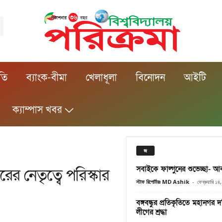
ীতি
ব্যাংক-বীমা
খেলাধূলা
বিনোদন
আইটি
ক্যাম্পাস খবর
জ
সবাইকে ফাল্গুনের শুভেচ্ছা- 
র নেতৃত্বে পরিস্কার
স্টাফ রিপোর্টারঃ MD Ashik
-
ফেব্রুয়ারি ১
বঙ্গবন্ধুর প্রতিকৃতিতে মহানগর দক
লীগের শ্রদ্ধা