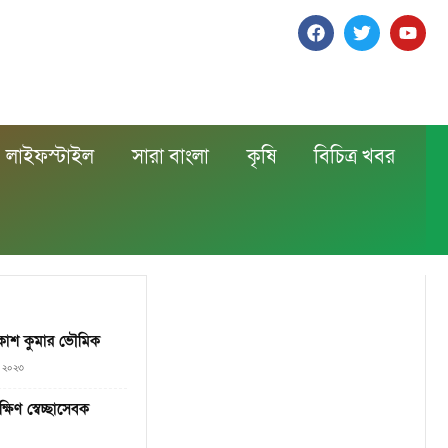
লাইফস্টাইল
সারা বাংলা
কৃষি
বিচিত্র খবর
আকাশ কুমার ভৌমিক
৪, ২০২৩
্ষিণ স্বেচ্ছাসেবক