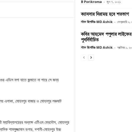
B Porikroma
-
জুন ৭, ২০২১
ক্যানসার নিরাময় হবে শতভাগ
স্টাফ রিপোর্টারঃ MD Ashik
-
ফেব্রুয়ারি ২
কবির আহমেদ পপুলার লাইফের 
পুনর্নির্বাচিত
স্টাফ রিপোর্টারঃ MD Ashik
-
অক্টোবর ১, ২
গুর এডিস মশা যাতে জন্মাতে না পারে সে জন্য
যালয় এলাকা, মোহনপুর বাজার ও মোহনপুর লঞ্চঘাট
ী মহাবিদ্যালয়েরর অধ্যক্ষ এটিএম ফেরদৌস, মোহনপুর
বাদিক শামসুজ্জামান ডলার, দশানী-মোহনপুর উচ্চ