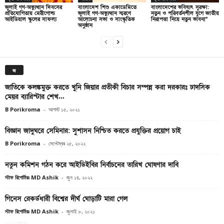
জুলাই গণ-অভ্যুত্থান দিবসের
বাংলাদেশ শিশু একাডেমিতে
বাংলাদেশের ভবিষ্যৎ সুরক্ষা:
প্রতিযোগিতায় মেরীগোল্ড
জুলাই গণ-অভ্যুত্থান স্মরণে
নতুন ও পরিবর্তনশীল যুগে জাতীয়
আইডিয়াল স্কুলের সাফল্য
আলোচনা সভা ও সাংস্কৃতিক
নিরাপত্তা নিয়ে নতুন ভাবনা”
অনুষ্ঠান
জ
জাতিকে কলঙ্কমুক্ত করতে খুনি জিয়ার প্রতীকী বিচার সম্পন্ন করা দরকারঃ ঢাদসিক
মেয়র ব্যারিস্টার শেখ...
B Porikroma
-
আগস্ট ১৫, ২০২১
বিজ্ঞান জাদুঘরে সেমিনার: সুশাসন নিশ্চিত করতে প্রযুক্তির প্রয়োগ চাই
B Porikroma
-
সেপ্টেম্বর ২৫, ২০২২
নতুন কমিশন গঠন করে আইডিইবির নির্বাচনের তারিখ ঘোষণার দাবি
স্টাফ রিপোর্টারঃ MD Ashik
-
জুন ১৪, ২০২২
গিনেস রেকর্ডধারী বিশ্বের দীর্ঘ ঘোড়াটি মারা গেল
স্টাফ রিপোর্টারঃ MD Ashik
-
জুলাই ৮, ২০২১