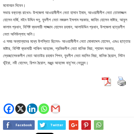
মনোনয়ন দিবেন।
সভায় বক্তব্য রাখেন- উপজেলা আওয়ামীলীগ নেতা হাসান ইমাম, আওয়ামীলীগ নেতা তোফাজ্জল
হোসেন দর্জি, মইন উদ্দিন শুনু, যুবলীগ নেতা নজরুল ইসলাম সরকার, জাহিদ হোসেন মাষ্টার, আবুল
কালাম প্রধান, বিশিষ্ট ব্যবসায়ী সাজ্জাদ হোসেন রহমান, আলাউদ্দিন প্রধান, উপজেলা ছাত্রলীগ
নেতা অলিউল্লাহ অলি।
এ সময় অন্যান্যদের মধ্যে উপস্থিত ছিলেন- আওয়ামীলীগ নেতা মোকাদ্দেস হোসেন, এমএ ছাত্তার
মাষ্টার, বিশিষ্ট ব্যবসায়ী শাকিল আহমেদ, শ্রমিকলীগ নেতা মানিক মিয়া, শ্যামল সরকার,
স্বেচ্ছাসেবকলীগ নেতা আতাউর রহমান শিপন, যুবলীগ নেতা মহসিন মিয়া, মানিক ছৈয়াল, লিটন
ভূঁইয়া, নবী হোসেন, রিপন ছৈয়াল, মঞ্জুর আহমেদ বাবু’সহ নেতৃবৃন্দ।
Facebook
Twitter