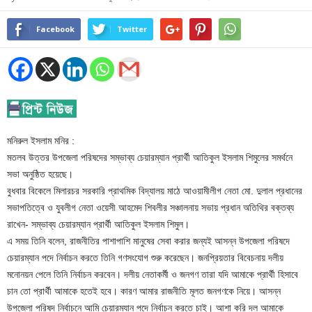
Facebook
Twitter
মনিরুল ইসলাম মনির :
মতলব উত্তর উপজেলা পরিষদের সম্ভাব্য চেয়ারম্যান প্রার্থী আতিকুল ইসলাম শিমুলের সমর্থনে
সভা অনুষ্ঠিত হয়েছে।
বুধবার বিকেলে মিলারচর সরকারি প্রাথমিক বিদ্যালয় মাঠে আওয়ামীলীগ নেতা মো. দুলাল প্রধানের
সভাপতিত্বে ও যুবলীগ নেতা ওয়েসী আহমেদ শিবলীর সঞ্চালনায় সভায় প্রধান অতিথির বক্তব্য
রাখেন- সম্ভাব্য চেয়ারম্যান প্রার্থী আতিকুল ইসলাম শিমুল।
এ সময় তিনি বলেন, রাজনীতির পাশাপাশি মানুষের সেবা করার জন্যই আসন্ন উপজেলা পরিষদে
চেয়ারম্যান পদে নির্বাচন করতে তিনি গণসংযোগ শুরু করেছেন। জনপ্রিয়তার বিবেচনায় দলীয়
মনোনয়ন পেলে তিনি নির্বাচন করবেন। দলীয় নেতাকর্মী ও জনগণ তারা যদি আমাকে প্রার্থী হিসাবে
চান তো প্রার্থী আমাকে হতেই হবে। কারণ আমার রাজনীতি মূলত জনগণকে নিয়ে। আসন্ন
উপজেলা পরিষদ নির্বাচনে আমি চেয়ারম্যান পদে নির্বাচন করতে চাই। আশা করি দল আমাকে