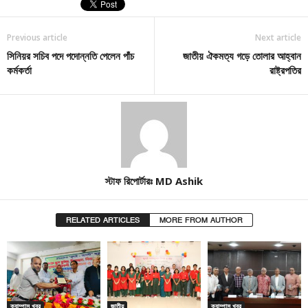
Previous article
Next article
সিনিয়র সচিব পদে পদোন্নতি পেলেন পাঁচ
জাতীয় ঐকমত্য গড়ে তোলার আহ্বান
কর্মকর্তা
রাষ্ট্রপতির
স্টাফ রিপোর্টারঃ MD Ashik
RELATED ARTICLES
MORE FROM AUTHOR
ক্যাম্পাস খবর
জাতীয়
ক্যাম্পাস খবর