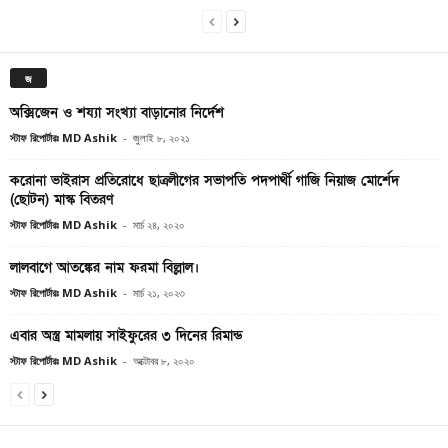
জ
অক্সিজেন ও শয্যা সংখ্যা বাড়ানোর নির্দেশ
স্টাফ রিপোর্টারঃ MD Ashik
-
জুলাই ৮, ২০২১
করোনা ভাইরাস প্রতিরোধে ছাত্রলীগের সভাপতি পদপার্থী গাজি নিয়াজ মোর্শেদ
(ছোটন) মাস্ক বিতরণ
স্টাফ রিপোর্টারঃ MD Ashik
-
মার্চ ২৪, ২০২০
লালবাগে আতঙ্কের নাম ফরমা বিল্লাল।
স্টাফ রিপোর্টারঃ MD Ashik
-
মার্চ ২১, ২০২৩
এবার অস্ত্র মামলায় সাইফুরের ৩ দিনের রিমান্ড
স্টাফ রিপোর্টারঃ MD Ashik
-
অক্টোবর ৮, ২০২০