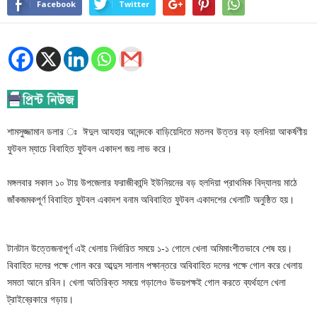
Facebook
Twitter
শামসুজ্জামান ডলার ঃ ঈদুল আযহার আনন্দকে বাড়িয়েদিতে মতলব উত্তর বড় হলদিয়া আকর্ষণীয়
ফুটবল ম্যাচে বিবাহিত ফুটবল একাদশ জয় লাভ করে।
মঙ্গলবার সকাল ১০ টায় উপজেলার ফরাজীকান্দি ইউনিয়নের বড় হলদিয়া প্রাথমিক বিদ্যালয় মাঠে
জাঁকজমকপূর্ণ বিবাহিত ফুটবল একাদশ বনাম অবিবাহিত ফুটবল একাদশের খেলাটি অনুষ্ঠিত হয়।
টানটান উত্তেজনাপূর্ণ এই খেলায় নির্ধারিত সময়ে ১-১ গোলে খেলা অমিমাংশীতভাবে শেষ হয়।
বিবাহিত দলের পক্ষে গোল করে আব্দুস সালাম পক্ষান্তরে অবিবাহিত দলের পক্ষে গোল করে খেলায়
সমতা আনে রবিন। খেলা অতিরিক্ত সময়ে গড়ালেও উভয়পক্ষই গোল করতে ব্যর্থহলে খেলা
ট্রাইব্রেকারে গড়ায়।