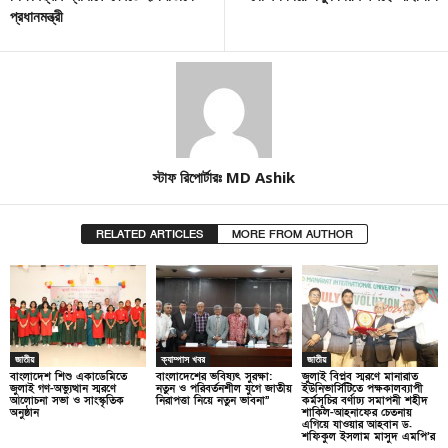
প্রধানমন্ত্রী
স্টাফ রিপোর্টারঃ MD Ashik
RELATED ARTICLES
MORE FROM AUTHOR
জাতীয়
ক্যাম্পাস খবর
জাতীয়
বাংলাদেশ শিশু একাডেমিতে
বাংলাদেশের ভবিষ্যৎ সুরক্ষা:
জুলাই বিপ্লব স্মরণে মানারাত
জুলাই গণ-অভ্যুত্থান স্মরণে
নতুন ও পরিবর্তনশীল যুগে জাতীয়
ইউনিভার্সিটিতে পক্ষকালব্যাপী
আলোচনা সভা ও সাংস্কৃতিক
নিরাপত্তা নিয়ে নতুন ভাবনা”
কর্মসূচির বর্ণাঢ্য সমাপনী শহীদ
অনুষ্ঠান
শাকিল-আহনাফের চেতনায়
এগিয়ে যাওয়ার আহবান ড.
শফিকুল ইসলাম মাসুদ এমপি’র