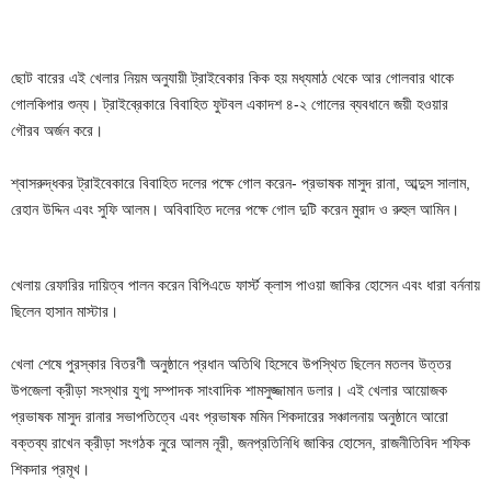
ছোট বারের এই খেলার নিয়ম অনুযায়ী ট্রাইবেকার কিক হয় মধ্যমাঠ থেকে আর গোলবার থাকে
গোলকিপার শুন্য। ট্রাইব্রেকারে বিবাহিত ফুটবল একাদশ ৪-২ গোলের ব্যবধানে জয়ী হওয়ার
গৌরব অর্জন করে।
শ্বাসরুদ্ধকর ট্রাইবেকারে বিবাহিত দলের পক্ষে গোল করেন- প্রভাষক মাসুদ রানা, আব্দুস সালাম,
রেহান উদ্দিন এবং সুফি আলম। অবিবাহিত দলের পক্ষে গোল দুটি করেন মুরাদ ও রুহুল আমিন।
খেলায় রেফারির দায়িত্ব পালন করেন বিপিএডে ফার্স্ট ক্লাস পাওয়া জাকির হোসেন এবং ধারা বর্ননায়
ছিলেন হাসান মাস্টার।
খেলা শেষে পুরস্কার বিতরণী অনুষ্ঠানে প্রধান অতিথি হিসেবে উপস্থিত ছিলেন মতলব উত্তর
উপজেলা ক্রীড়া সংস্থার যুগ্ম সম্পাদক সাংবাদিক শামসুজ্জামান ডলার। এই খেলার আয়োজক
প্রভাষক মাসুদ রানার সভাপতিত্বে এবং প্রভাষক মমিন শিকদারের সঞ্চালনায় অনুষ্ঠানে আরো
বক্তব্য রাখেন ক্রীড়া সংগঠক নুরে আলম নূরী, জনপ্রতিনিধি জাকির হোসেন, রাজনীতিবিদ শফিক
শিকদার প্রমূখ।