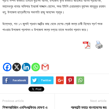
প্রাণী সম্পদ কর্মকর্তা এসএম খুরশিদ আলম, উপজেলা কৃষি কর্মকর্তা জাহাঙ্গীর আলম প্রামাণিক,
মহাদেবপুর থানার অফিসার ইনচার্জ সাজ্জাদ হোসেন, সদর ইউপি চেয়ারম্যান মুহাম্মদ মাহবুবুর রহমান
ধলু, উপজেলা ছাত্রলীগের সভাপতি রাজু আহম্মেদ প্রমুখ।
উল্লেখ্য, গত ১৭ জুলাই প্রধান মন্ত্রীর কাছ থেকে দেশের শ্রেষ্ঠ মৎস্য চাষী হিসেবে স্বর্ণ পদক
পাওয়ায় উপজেলা প্রশাসন ও উপজেলা মৎস্য দপ্তর তাকে সংবর্ধনা প্রদান করে।
Facebook
Twitter
Previous article
Next article
শিক্ষাপ্রতিষ্ঠান এমপিওভুক্তির ঘোষণা এ
প্রস্তুতি ম্যাচে বাংলাদেশের জয়