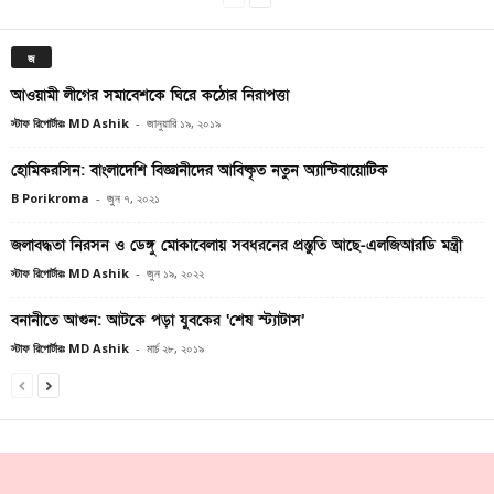
জ
আওয়ামী লীগের সমাবেশকে ঘিরে কঠোর নিরাপত্তা
স্টাফ রিপোর্টারঃ MD Ashik
-
জানুয়ারি ১৯, ২০১৯
হোমিকরসিন: বাংলাদেশি বিজ্ঞানীদের আবিষ্কৃত নতুন অ্যান্টিবায়োটিক
B Porikroma
-
জুন ৭, ২০২১
জলাবদ্ধতা নিরসন ও ডেঙ্গু মোকাবেলায় সবধরনের প্রস্তুতি আছে-এলজিআরডি মন্ত্রী
স্টাফ রিপোর্টারঃ MD Ashik
-
জুন ১৯, ২০২২
বনানীতে আগুন: আটকে পড়া যুবকের ‘শেষ স্ট্যাটাস’
স্টাফ রিপোর্টারঃ MD Ashik
-
মার্চ ২৮, ২০১৯