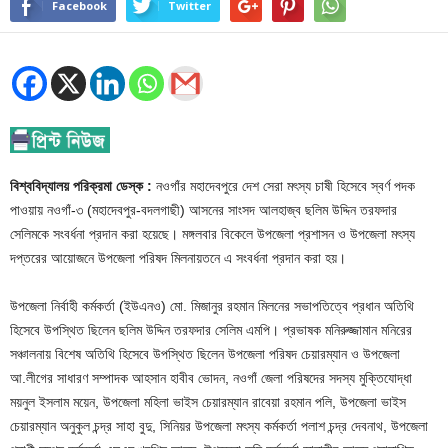
Facebook
Twitter
বিশ্ববিদ্যালয় পরিক্রমা ডেস্ক :
নওগাঁর মহাদেবপুরে দেশ সেরা মৎস্য চাষী হিসেবে স্বর্ণ পদক
পাওয়ায় নওগাঁ-৩ (মহাদেবপুর-বদলগাছী) আসনের সাংসদ আলহাজ্ব ছলিম উদ্দিন তরফদার
সেলিমকে সংবর্ধনা প্রদান করা হয়েছে। মঙ্গলবার বিকেলে উপজেলা প্রশাসন ও উপজেলা মৎস্য
দপ্তরের আয়োজনে উপজেলা পরিষদ মিলনায়তনে এ সংবর্ধনা প্রদান করা হয়।
উপজেলা নির্বাহী কর্মকর্তা (ইউএনও) মো. মিজানুর রহমান মিলনের সভাপতিত্বে প্রধান অতিথি
হিসেবে উপস্থিত ছিলেন ছলিম উদ্দিন তরফদার সেলিম এমপি। প্রভাষক মনিরুজ্জামান মনিরের
সঞ্চালনায় বিশেষ অতিথি হিসেবে উপস্থিত ছিলেন উপজেলা পরিষদ চেয়ারম্যান ও উপজেলা
আ.লীগের সাধারণ সম্পাদক আহসান হাবীব ভোদন, নওগাঁ জেলা পরিষদের সদস্য মুক্তিযোদ্ধা
ময়নুল ইসলাম ময়েন, উপজেলা মহিলা ভাইস চেয়ারম্যান রাবেয়া রহমান পলি, উপজেলা ভাইস
চেয়ারম্যান অনুকুল চন্দ্র সাহা বুদু, সিনিয়র উপজেলা মৎস্য কর্মকর্তা পলাশ চন্দ্র দেবনাথ, উপজেলা