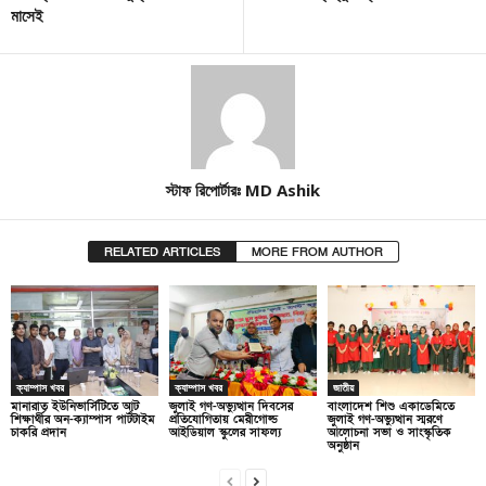
মাসেই
স্টাফ রিপোর্টারঃ MD Ashik
RELATED ARTICLES
MORE FROM AUTHOR
ক্যাম্পাস খবর
ক্যাম্পাস খবর
জাতীয়
মানারাত ইউনিভার্সিটিতে আট
জুলাই গণ-অভ্যুত্থান দিবসের
বাংলাদেশ শিশু একাডেমিতে
শিক্ষার্থীর অন-ক্যাম্পাস পার্টটাইম
প্রতিযোগিতায় মেরীগোল্ড
জুলাই গণ-অভ্যুত্থান স্মরণে
চাকরি প্রদান
আইডিয়াল স্কুলের সাফল্য
আলোচনা সভা ও সাংস্কৃতিক
অনুষ্ঠান