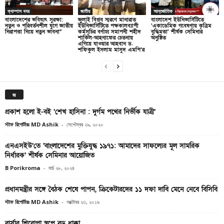
ক্যাম্পাস খবর
জাতীয়
আন্তর্জাতিক
বাংলাদেশের ভবিষ্যৎ সুরক্ষা:
জুলাই বিপ্লব স্মরণে মানারাত
বাংলাদেশ ইউনিভার্সিটিতে
নতুন ও পরিবর্তনশীল যুগে জাতীয়
ইউনিভার্সিটিতে পক্ষকালব্যাপী
‘একাডেমিক গবেষণায় কৃত্রিম
নিরাপত্তা নিয়ে নতুন ভাবনা”
কর্মসূচির বর্ণাঢ্য সমাপনী শহীদ
বুদ্ধিমত্তা’ শীর্ষক সেমিনার
শাকিল-আহনাফের চেতনায়
অনুষ্ঠিত
এগিয়ে যাওয়ার আহবান ড.
শফিকুল ইসলাম মাসুদ এমপি’র
জ
প্রকাশ হলো ই-বই ‘শেখ হাসিনা : দুর্গম পথের নির্ভীক যাত্রী’
স্টাফ রিপোর্টারঃ MD Ashik
-
সেপ্টেম্বর ২৯, ২০২০
এনএসইউ’তে ‘বাংলাদেশের মুক্তিযুদ্ধ ১৯৭১: আমাদের সাফল্যের মূল সামরিক
নির্ধারক’ শীর্ষক সেমিনার আয়োজিত
B Porikroma
-
মার্চ ২৮, ২০২৪
প্রধানমন্ত্রীর সঙ্গে বৈঠক শেষে পাপন, ক্রিকেটারদের ১১ দফা দাবি মেনে নেবে বিসিবি
স্টাফ রিপোর্টারঃ MD Ashik
-
অক্টোবর ২৩, ২০১৯
বার্সার শিরোপা স্বপ্নে বড় ধাক্কা