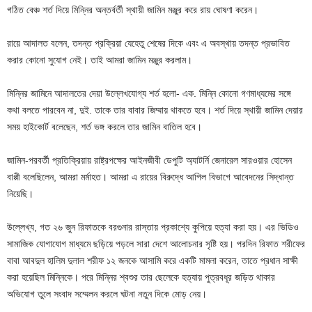
গঠিত বেঞ্চ শর্ত দিয়ে মিন্নির অন্তর্বর্তী স্থায়ী জামিন মঞ্জুর করে রায় ঘোষণা করেন।
রায়ে আদালত বলেন, তদন্ত প্রক্রিয়া যেহেতু শেষের দিকে এবং এ অবস্থায় তদন্ত প্রভাবিত
করার কোনো সুযোগ নেই। তাই আমরা জামিন মঞ্জুর করলাম।
মিন্নির জামিনে আদালতের দেয়া উল্লেখযোগ্য শর্ত হলো- এক. মিন্নি কোনো গণমাধ্যমের সঙ্গে
কথা বলতে পারবেন না, দুই. তাকে তার বাবার জিম্মায় থাকতে হবে। শর্ত দিয়ে স্থায়ী জামিন দেয়ার
সময় হাইকোর্ট বলেছেন, শর্ত ভঙ্গ করলে তার জামিন বাতিল হবে।
জামিন-পরবর্তী প্রতিক্রিয়ায় রাষ্ট্রপক্ষের আইনজীবী ডেপুটি অ্যাটর্নি জেনারেল সারওয়ার হোসেন
বাপ্পী বলেছিলেন, আমরা মর্মাহত। আমরা এ রায়ের বিরুদ্ধে আপিল বিভাগে আবেদনের সিদ্ধান্ত
নিয়েছি।
উল্লেখ্য, গত ২৬ জুন রিফাতকে বরগুনার রাস্তায় প্রকাশ্যে কুপিয়ে হত্যা করা হয়। এর ভিডিও
সামাজিক যোগাযোগ মাধ্যমে ছড়িয়ে পড়লে সারা দেশে আলোচনার সৃষ্টি হয়। পরদিন রিফাত শরীফের
বাবা আবদুল হালিম দুলাল শরীফ ১২ জনকে আসামি করে একটি মামলা করেন, তাতে প্রধান সাক্ষী
করা হয়েছিল মিন্নিকে। পরে মিন্নির শ্বশুর তার ছেলেকে হত্যায় পুত্রবধূর জড়িত থাকার
অভিযোগ তুলে সংবাদ সম্মেলন করলে ঘটনা নতুন দিকে মোড় নেয়।