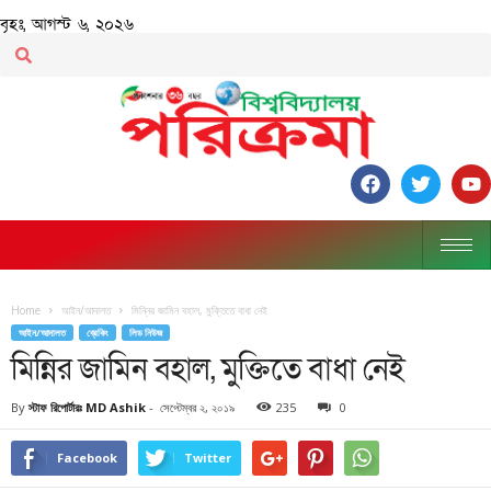
বৃহঃ, আগস্ট ৬, ২০২৬
Home
আইন/আদালত
মিন্নির জামিন বহাল, মুক্তিতে বাধা নেই
আইন/আদালত
ব্রেকিং
লিড নিউজ
মিন্নির জামিন বহাল, মুক্তিতে বাধা নেই
By
স্টাফ রিপোর্টারঃ MD Ashik
-
সেপ্টেম্বর ২, ২০১৯
235
0
Facebook
Twitter