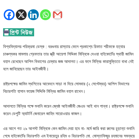
বিশ্ববিদ্যালয় পরিক্রমা ডেস্ক : বরগুনায় রাস্তায় ফেলে প্রকাশ্যে রিফাত শরীফকে হত্যার
চাঞ্চল্যকর মামলায় গ্রেফতার তার স্ত্রী আয়েশা সিদ্দিকা মিন্নিকে দেওয়া হাইকোর্টের স্থায়ী জামিন
বহাল রেখেছেন আপিল বিভাগের চেম্বার জজ আদালত। এর ফলে মিন্নির কারামুক্তিতে বাধা নেই
বলে জানিয়েছেন তার আইনজীবী।
রাষ্ট্রপক্ষের জামিন স্থগিতের আবেদনে সাড়া না দিয়ে সোমবার (২ সেপ্টেম্বর) আপিল বিভাগের
বিচারপতি হাসান ফয়েজ সিদ্দিকি মিন্নির জামিন বহাল রাখেন।
আদালতে মিন্নির পক্ষে শুনানি করেন জ্যেষ্ঠ আইনজীবী জেএড আই খান পান্না। রাষ্ট্রপক্ষে শুনানি
করেন ডেপুটি অ্যাটর্নি জেনারেল জাহিদ সারোওয়ার কাজল।
এর আগে গত ২৯ আগস্ট মিন্নিকে কেন জামিন দেয়া হবে না- মর্মে জারি করা রুলের চূড়ান্ত শুনানি
শেষে হাইকোর্টের বিচারপতি এম ইনায়েতুর রহিম ও বিচারপতি মো. মোস্তাফিজুর রহমানের সমন্বয়ে