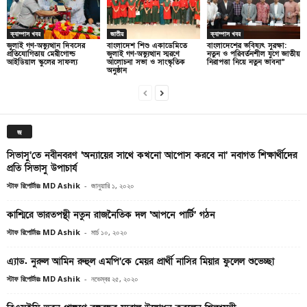
ক্যাম্পাস খবর
জাতীয়
ক্যাম্পাস খবর
জুলাই গণ-অভ্যুত্থান দিবসের
বাংলাদেশ শিশু একাডেমিতে
বাংলাদেশের ভবিষ্যৎ সুরক্ষা:
প্রতিযোগিতায় মেরীগোল্ড
জুলাই গণ-অভ্যুত্থান স্মরণে
নতুন ও পরিবর্তনশীল যুগে জাতীয়
আইডিয়াল স্কুলের সাফল্য
আলোচনা সভা ও সাংস্কৃতিক
নিরাপত্তা নিয়ে নতুন ভাবনা”
অনুষ্ঠান
জ
সিভাসু’তে নবীনবরণ ‘অন্যায়ের সাথে কখনো আপোস করবে না’ নবাগত শিক্ষার্থীদের
প্রতি সিভাসু উপাচার্য
স্টাফ রিপোর্টারঃ MD Ashik
-
জানুয়ারি ১, ২০২০
কাশ্মিরে ভারতপন্থী নতুন রাজনৈতিক দল ‘আপনে পার্টি’ গঠন
স্টাফ রিপোর্টারঃ MD Ashik
-
মার্চ ১০, ২০২০
এ্যাড. নুরুল আমিন রুহুল এমপি’কে মেয়র প্রার্থী নাসির মিয়ার ফুলেল শুভেচ্ছা
স্টাফ রিপোর্টারঃ MD Ashik
-
নভেম্বর ২৫, ২০২০