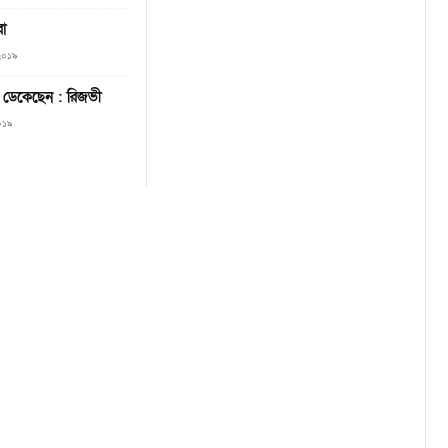
রা
 ২০১৯
য় ডেকেছেন : রিজভী
২০১৯