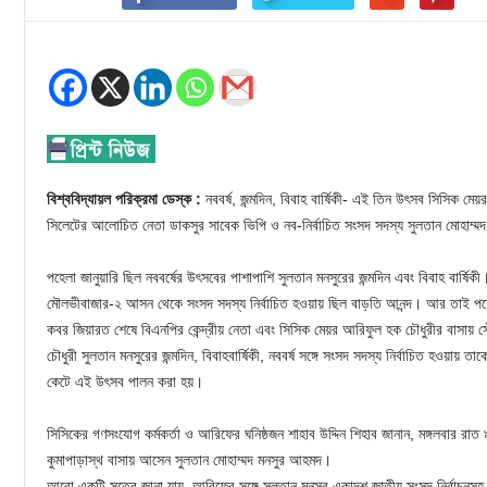
বিশ্ববিদ্যায়ল পরিক্রমা ডেস্ক :
নববর্ষ, জন্মদিন, বিবাহ বার্ষিকী- এই তিন উৎসব সিসিক ম
সিলেটের আলোচিত নেতা ডাকসুর সাবেক ভিপি ও নব-নির্বাচিত সংসদ সদস্য সুলতান মোহাম্
পহেলা জানুয়ারি ছিল নববর্ষের উৎসবের পাশাপাশি সুলতান মনসুরের জন্মদিন এবং বিবাহ বার্ষি
মৌলভীবাজার-২ আসন থেকে সংসদ সদস্য নির্বাচিত হওয়ায় ছিল বাড়তি আনন্দ। আর তাই পহেলা
কবর জিয়ারত শেষে বিএনপির কেন্দ্রীয় নেতা এবং সিসিক মেয়র আরিফুল হক চৌধুরীর বাসায়
চৌধুরী সুলতান মনসুরের জন্মদিন, বিবাহবার্ষিকী, নববর্ষ সঙ্গে সংসদ সদস্য নির্বাচিত হওয়ায়
কেটে এই উৎসব পালন করা হয়।
সিসিকের গণসংযোগ কর্মকর্তা ও আরিফের ঘনিষ্ঠজন শাহাব উদ্দিন শিহাব জানান, মঙ্গলবার রা
কুমাপাড়াস্থ বাসায় আসেন সুলতান মোহাম্মদ মনসুর আহমদ।
আরো একটি সূত্রে জানা যায়, আরিফের সঙ্গে সুলতান মনসুর একাদশ জাতীয় সংসদ নির্বাচ