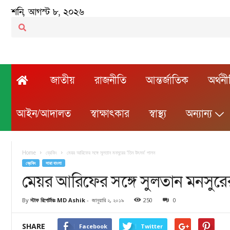
শনি, আগস্ট ৮, ২০২৬
জাতীয়
রাজনীতি
আন্তর্জাতিক
অর্থন
আইন/আদালত
স্বাক্ষাৎকার
স্বাস্থ্য
অন্যান্য
Home
ব্রেকিং
মেয়র আরিফের সঙ্গে সুলতান মনসুরের ‘তিন উৎসব’ পালন
ব্রেকিং
সারা বাংলা
মেয়র আরিফের সঙ্গে সুলতান মনসুর
By
স্টাফ রিপোর্টারঃ MD Ashik
-
জানুয়ারি ২, ২০১৯
250
0
SHARE
Facebook
Twitter