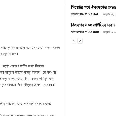
সিলেটের পথে ঐক্যফ্রন্টের নেতা
স্টাফ রিপোর্টারঃ MD Ashik
-
জানুয়ারি ১৪,
বিএনপির সকল প্রার্থীদের ঢাকা
স্টাফ রিপোর্টারঃ MD Ashik
-
জানুয়ারি ১, 
েয়র আরিফুল হক চৌধুরীর সঙ্গে কেক কেটে পালন করলেন
মদ মনসুর আহমদ।
কী। এছাড়া একাদশ জাতীয় সংসদ নির্বাচনে
 জানুয়ারি সুলতান মনসুর সিলেটে এসে বাবা-মার
 সৌজন্য সাক্ষাৎ করতে যান। এসময় আরিফুল হক
 তাকে ফুলের তোড়া দিয়ে অভিনন্দন জানান। পরে কেক
ত ৯টায় আরিফুল হকের সঙ্গে দেখা করতে মেয়রের
নসহ বিভিন্ন বিষয়ে আলাপ-আলোচনা করেন। এসময়