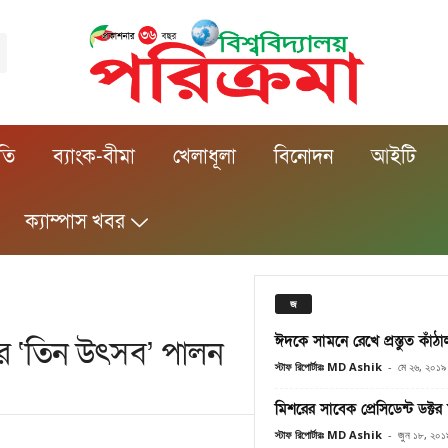
ীতি
ব্যাংক-বীমা
খেলাধূলা
বিনোদন
আইটি
ক্যাম্পাস খবর
জ
ঈদকে সামনে রেখে প্রস্তুত কাঁঠ
ের ‘তিন উৎসব’ পালন
স্টাফ রিপোর্টারঃ MD Ashik
-
মে ২৬, ২০১৯
মিশরের সাবেক প্রেসিডেন্ট ডক্টর
স্টাফ রিপোর্টারঃ MD Ashik
-
জুন ১৮, ২০১