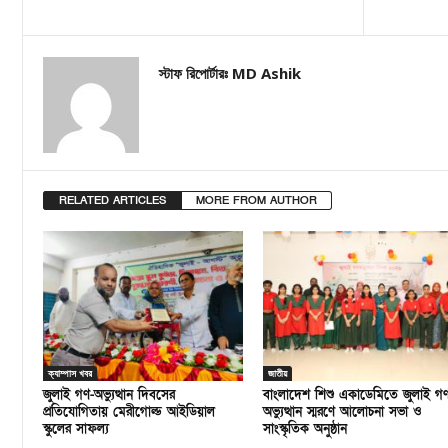
স্টাফ রিপোর্টারঃ MD Ashik
RELATED ARTICLES
MORE FROM AUTHOR
ক্যাম্পাস খবর
জাতীয়
জুলাই গণ-অভ্যুত্থান দিবসের
বাংলাদেশ শিশু একাডেমিতে জুলাই গ
প্রতিযোগিতায় মেরীগোল্ড আইডিয়াল
অভ্যুত্থান স্মরণে আলোচনা সভা ও
স্কুলের সাফল্য
সাংস্কৃতিক অনুষ্ঠান