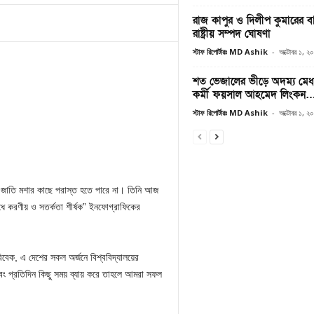
রাজ কাপুর ও দিলীপ কুমারের বা
রাষ্ট্রীয় সম্পদ ঘোষণা
স্টাফ রিপোর্টারঃ MD Ashik
-
অক্টোবর ১, ২
শত ভেজালের ভীড়ে অদম্য মেধা
কর্মী ফয়সাল আহমেদ লিংকন
স্টাফ রিপোর্টারঃ MD Ashik
-
অক্টোবর ১, ২
 সে জাতি মশার কাছে পরাস্ত হতে পারে না। তিনি আজ
োধে করণীয় ও সতর্কতা শীর্ষক” ইনফোগ্রাফিকের
 বিবেক, এ দেশের সকল অর্জনে বিশ্ববিদ্যালয়ের
য় এবং প্রতিদিন কিছু সময় ব্যায় করে তাহলে আমরা সফল