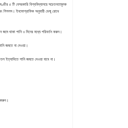
মণ্ডীর ৫ টি বেসরকারি বিশ্ববিদ্যালয়ে সচেতনতামূলক
ট এবং পিপলস। ইনফোগ্রাফিক অনুযায়ী ডেঙ্গু রোধে
নে জমে থাকা পানি ৩ দিনের মধ্যে পরিবর্তন করুন।
পানি জমতে না দেওয়া।
 বোতল ইত্যাদিতে পানি জমতে দেওয়া যাবে না।
 করুন।