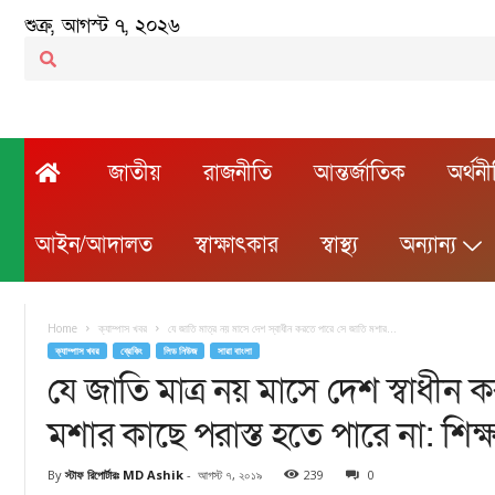
শুক্র, আগস্ট ৭, ২০২৬
জাতীয়
রাজনীতি
আন্তর্জাতিক
অর্থন
আইন/আদালত
স্বাক্ষাৎকার
স্বাস্থ্য
অন্যান্য
Home
ক্যাম্পাস খবর
যে জাতি মাত্র নয় মাসে দেশ স্বাধীন করতে পারে সে জাতি মশার...
ক্যাম্পাস খবর
ব্রেকিং
লিড নিউজ
সারা বাংলা
যে জাতি মাত্র নয় মাসে দেশ স্বাধীন
মশার কাছে পরাস্ত হতে পারে না: শিক্ষা
By
স্টাফ রিপোর্টারঃ MD Ashik
-
আগস্ট ৭, ২০১৯
239
0