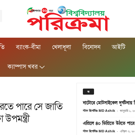
ীতি
ব্যাংক-বীমা
খেলাধূলা
বিনোদন
আইটি
ক্যাম্পাস খবর
জ
নাটোরে মোটসাইকেল দুর্ঘটনায়
 করতে পারে সে জাতি
স্টাফ রিপোর্টারঃ MD Ashik
-
জানুয়ারি ১, 
 উপমন্ত্রী
এপ্রিলে ৪০ ডিগ্রিতে উঠতে পারে
স্টাফ রিপোর্টারঃ MD Ashik
-
এপ্রিল ৩, ২