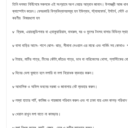
তিনি দলমত নির্বিশেষে সকলকে এই সংগ্রামে অংশ নেয়ার আহ্বান জানান। উপমন্ত্রী আজ ধান
ক্যাম্পেইন করেন। বেসরকারি বিশ্ববিদ্যালয়সমূহ হল ইউল্যাব, স্ট্যামফোর্ড, ইস্টার্ন, স্টে
করণীয় বিষয়গুলো হল
v ফ্রিজ, এয়ারকন্ডিশনার বা এ্যাকুয়ারিয়াম, বাথরুম, ঘর ও ফুলের টবসহ বাসার বিভিন্ন স্থা
v বাসা বাড়ির আসে- পাশে ঝোপ- ঝাড়, সীমানা দেওয়াল এর মাঝে এবং পার্কিং সহ কোথাও 
v টায়ার, মাটির পাত্র, টিনের কৌটা,কাঁচের পাত্র, ডাব বা নারিকেলের খোসা, প্লাস্টিকের
v দিনের বেলা ঘুমাতে হলে মশারি বা মশা নিরোধক ব্যবহার করুন।
v আবাসিক ও অফিস ভবনের দরজা ও জানালায় নেট ব্যবহার করুন।
v লম্বা হাতার শার্ট, কামিজ ও পায়জামা পরিধান করুন এবং পা ঢাকা যায় এমন কাপড় পরিধান
v খেয়াল রাখুন মশা যাতে না কামড়ায়।
v মশা নিধক কয়েল, ম্যাট, স্প্রে , তেল ও ক্রীম ব্যাবহার করুন।