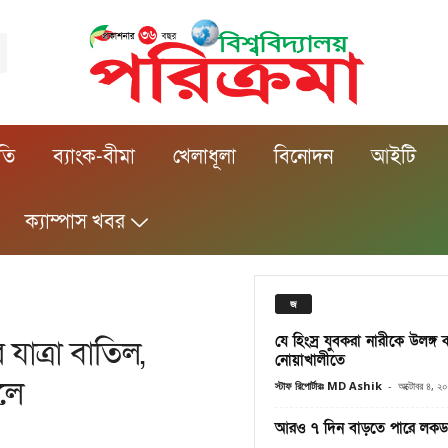
ীতি
ব্যাংক-বীমা
খেলাধূলা
বিনোদন
আইটি
ক্যাম্পাস খবর
জ
যে হিংস্র যুবকরা নারীকে উলঙ্গ 
যাত্রা বাতিল,
নোয়াখালীতে
লে
স্টাফ রিপোর্টারঃ MD Ashik
-
অক্টোবর ৪, ২
আরও ৭ দিন বাড়তে পারে লক