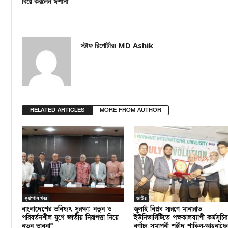
বিয়ে করলেন ঈশানা
স্টাফ রিপোর্টারঃ MD Ashik
RELATED ARTICLES
MORE FROM AUTHOR
ক্যাম্পাস খবর
জাতীয়
বাংলাদেশের ভবিষ্যৎ সুরক্ষা: নতুন ও
জুলাই বিপ্লব স্মরণে মানারাত
পরিবর্তনশীল যুগে জাতীয় নিরাপত্তা নিয়ে
ইউনিভার্সিটিতে পক্ষকালব্যাপী কর্মসূচির
নতুন ভাবনা”
বর্ণাঢ্য সমাপনী শহীদ শাকিল-আহনাফে