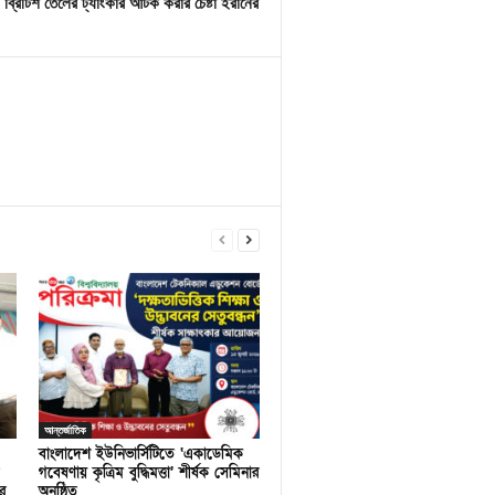
ব্রিটিশ তেলের ট্যাংকার আটক করার চেষ্টা ইরানের
আন্তর্জাতিক
বাংলাদেশ ইউনিভার্সিটিতে ‘একাডেমিক
গবেষণায় কৃত্রিম বুদ্ধিমত্তা’ শীর্ষক সেমিনার
র
অনুষ্ঠিত