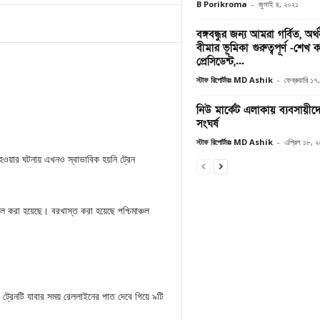
B Porikroma
-
জুলাই ৪, ২০২১
বঙ্গবন্ধুর জন্য আমরা গর্বিত, অর
বীমার ভূমিকা গুরুত্বপূর্ণ -শেখ
প্রেসিডেন্ট,...
স্টাফ রিপোর্টারঃ MD Ashik
-
ফেব্রুয়ারি ১
নিউ মার্কেট এলাকায় ব্যবসায়ীদের
সংঘর্ষ
স্টাফ রিপোর্টারঃ MD Ashik
-
এপ্রিল ১৮, 
ত হওয়ার ঘটনায় এখনও স্বাভাবিক হয়নি ট্রেন
তিল করা হয়েছে। বরখাস্ত করা হয়েছে পশ্চিমাঞ্চল
 ট্রেনটি যাবার সময় রেললাইনের পাত দেবে গিয়ে ৯টি