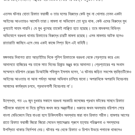
এতসব ঘটনার হোতা রিফাত ফরাজী ও তার দলের বিরুদ্ধে কেউ মুখ না খোলায় তেমন একটা
আইনের আওতায়ও আসেনি তারা। মামলা বা অভিযোগ তো দূরে থাক, কেউ এদের বিরুদ্ধে মুখ
খুলতেই সাহস পায়নি। যে মুখ খুলেছে তাকেই লাঞ্ছিত হতে হয়েছে। তবে মাদকসহ বিভিন্ন
অভিযোগে বরগুনা থানায় রিফাতের বিরুদ্ধে চারটি মামলা রয়েছে। এসব মামলায় আটক হলেও
রাতারাতি জামিনে এসে ফের একই কাজে লিপ্ত ছিল এই বাহিনী।
মঙ্গলবার দিবাগত রাত আড়াইটার দিকে পুলিশ রিফাতকে বরগুনা থেকে গ্রেপ্তার করে এবং
আদালতে হাজিরের পর তাকে সাত দিনের রিমান্ড মঞ্জুর করে আদালত। গ্রেপ্তারের পর সংবাদ
সম্মেলনে বরিশাল রেঞ্জের ডিআইজি শফিকুল ইসলাম বলেন, ‘এ ঘটনায় জড়িত সবশেষ ব্যক্তিটিকেও
আইনের আওতায় না আনা পর্যন্ত আমরা অভিযান চালিয়ে যাবো। অপরাধিকে অপরাধি বিবেচনায়
আমাদের কার্যক্রম চলবে, প্রভাবশালী বিবেচনায় না’।
উল্লেখ্য, গত ২৬ জুন বুধবার সকালে বরগুনা সরকারি কলেজের প্রধান ফটকের সামনে রিফাত
শরীফকে ধারালো দা দিয়ে কুপিয়ে জখম করে সন্ত্রাসীরা। গুরুতর জখম অবস্থায় বরিশাল শেরে
বাংলা মেডিকেলে নিয়ে যাওয়া হলে চিকিৎসাধীন অবস্থায় মারা যান রিফাত শরীফ। হামলার আগের
রাতে রিফাত ফরাজী জিরো জিরো সেভেন ম্যাসেঞ্জার গ্রুপে হত্যার পরিকল্পনা ও সদস্যদের
উপস্থিত থাকার নির্দেশনা দেয়। ঘটনার পর থেকে রিফাত ও রিশান উভয়ে পলাতক থাকলেও