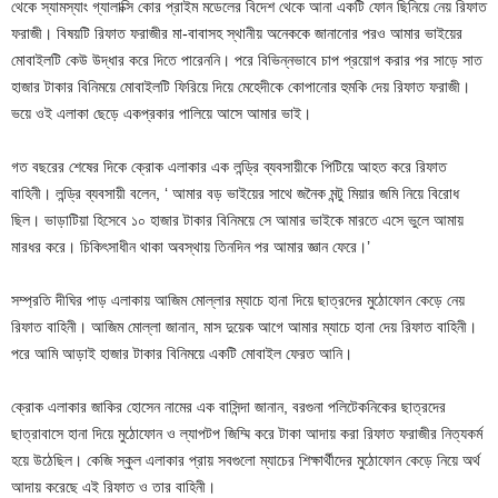
থেকে স্যামস্যাং গ্যালাক্সি কোর প্রাইম মডেলের বিদেশ থেকে আনা একটি ফোন ছিনিয়ে নেয় রিফাত
ফরাজী। বিষয়টি রিফাত ফরাজীর মা-বাবাসহ স্থানীয় অনেককে জানানোর পরও আমার ভাইয়ের
মোবাইলটি কেউ উদ্ধার করে দিতে পারেননি। পরে বিভিন্নভাবে চাপ প্রয়োগ করার পর সাড়ে সাত
হাজার টাকার বিনিময়ে মোবাইলটি ফিরিয়ে দিয়ে মেহেদীকে কোপানোর হুমকি দেয় রিফাত ফরাজী।
ভয়ে ওই এলাকা ছেড়ে একপ্রকার পালিয়ে আসে আমার ভাই।
গত বছরের শেষের দিকে ক্রোক এলাকার এক লন্ড্রি ব্যবসায়ীকে পিটিয়ে আহত করে রিফাত
বাহিনী। লন্ড্রি ব্যবসায়ী বলেন, ‘ আমার বড় ভাইয়ের সাথে জনৈক মন্টু মিয়ার জমি নিয়ে বিরোধ
ছিল। ভাড়াটিয়া হিসেবে ১০ হাজার টাকার বিনিময়ে সে আমার ভাইকে মারতে এসে ভুলে আমায়
মারধর করে। চিকিৎসাধীন থাকা অবস্থায় তিনদিন পর আমার জ্ঞান ফেরে।’
সম্প্রতি দীঘির পাড় এলাকায় আজিম মোল্লার ম্যাচে হানা দিয়ে ছাত্রদের মুঠোফোন কেড়ে নেয়
রিফাত বাহিনী। আজিম মোল্লা জানান, মাস দুয়েক আগে আমার ম্যাচে হানা দেয় রিফাত বাহিনী।
পরে আমি আড়াই হাজার টাকার বিনিময়ে একটি মোবাইল ফেরত আনি।
ক্রোক এলাকার জাকির হোসেন নামের এক বাসিন্দা জানান, বরগুনা পলিটেকনিকের ছাত্রদের
ছাত্রাবাসে হানা দিয়ে মুঠোফোন ও ল্যাপটপ জিম্মি করে টাকা আদায় করা রিফাত ফরাজীর নিত্যকর্ম
হয়ে উঠেছিল। কেজি স্কুল এলাকার প্রায় সবগুলো ম্যাচের শিক্ষার্থীদের মুঠোফোন কেড়ে নিয়ে অর্থ
আদায় করেছে এই রিফাত ও তার বাহিনী।