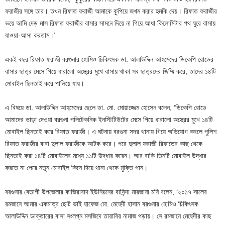
ফরাজীর সঙ্গে তার। তখন রিফাত ফরাজী আমাকে কুপিয়ে জখম করার হুমকি দেয়। রিফাত ফরাজীর
ভয়ে আমি দেড় মাস রিফাত ফরাজীর বাসার সামনে দিয়ে না গিয়ে আধা কিলোমিটার পথ ঘুরে বাসায়
যাওয়া-আসা করতাম।’
একই বছর রিফাত ফরাজী বরগুনার হোমিও চিকিৎসক ডা. আলাউদ্দিন আহমেদের ডিকেপি রোডের
বাসার ছাত্র মেসে গিয়ে ধারালো অস্ত্রের মুখে বাসায় থাকা সব ছাত্রদের জিম্মি করে, তাদের ১৪টি
মোবাইল ছিনতাই করে পালিয়ে যায়।
এ বিষয়ে ডা. আলাউদ্দিন আহমেদের ছেলে ডা. মো. মোয়াজ্জেম হোসেন বলেন, ‘ডিকেপি রোডে
আমাদের ভাড়া দেওয়া বরগুনা পলিটেকনিক ইনস্টিটিউটের মেসে গিয়ে ধারালো অস্ত্রের মুখে ১৪টি
মোবাইল ছিনতাই করে রিফাত ফরাজী। এ ঘটনায় বরগুনা সদর থানায় গিয়ে অভিযোগ করলে পুলিশ
রিফাত ফরাজীর বাবা দুলাল ফরাজীকে আটক করে। পরে দুলাল ফরাজী রিফাতের কাছ থেকে
ছিনতাই করা ১৪টি মোবাইলের মধ্যে ১১টি উদ্ধার করেন। আর বাকি তিনটি মোবাইল উদ্ধার
করতে না পেরে নতুন মোবাইল কিনে দিয়ে থানা থেকে মুক্তি পান।
বরগুনার বেতাগী উপজেলার কাজিরাবাদ ইউনিয়নের বাসিন্দা মারজানা মনি বলেন, ‘২০১৭ সালের
রমজানে আমার একমাত্র ছোট ভাই হাফেজ মো. মেহেদী হাসান বরগুনার হোমিও চিকিৎসক
আলাউদ্দিন ডাক্তারের বাসা সংলগ্ন মসজিদে তারাবির নামাজ পড়ায়। সে রমজানে মেহেদীর কাছ