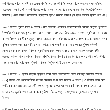
স্থানীয়দের কাছে একটি আতঙ্কের নাম রিফাত ফরাজী। রিফাতের হাতে অসংখ্য মানুষ লাঞ্ছিত
হয়েছেন। প্রতিবেশী ও স্থানীয়দের ওপর হামলা, মারধর রিফাতের কাছে ছিল নিত্যনৈমিত্তিক
ব্যাপার। এসব কারণে কয়েকবার গ্রেপ্তার হলেও অজ্ঞাত কারণে খুব স্বল্প সময়েই মুক্তি পায় সে।
২০১৭ সালের প্রথম দিকে ৪ নম্বর ওয়ারে ডিকেপি এলাকার ডাক্তারবাড়ী রোডের বাসিন্দা পুলিশের
উপপরিদর্শক (এসআই) দেলোয়ার বাসার সামনে বখাটেদের নিয়ে আড্ডা দেওয়ার প্রতিবাদ করায় ওই
বাসায় রিফাত ফরাজীর নেতৃত্বে হামলা চালানো হয়। ওইসময় তারা দেলোয়ারের ঘরের আসবাবপত্র
কুপিয়ে তছনছ করে হুমকি দিয়ে যায়। বর্তমানে ঝালকাঠি সদর থানায় কর্মরত পুলিশ কর্মকর্তা
দেলোয়ার হোসেন বলেন, ‘রিফাত প্রতিনিয়ত নেশা করত এবং তার সঙ্গে অনেক প্রভাবশালীর
ছেলেরা আড্ডা দিত। আমার বাসায়ও চাপাতি নিয়ে হামলা চালিয়েছিল রিফাত ফরাজী। ওই ঘটনার
পরে তাকে গ্রেপ্তার করে পুলিশ। কিন্তু কিছুদিন পরই সে ছাড়া পেয়ে যায়।’
২০১৭ সালের ১৫ জুলাই সন্ধ্যায় কুকুরের বাচ্চা নিয়ে বিরোধিতার জেরে তাহিদুল ইসলাম তারিক
(২১) নামের এক প্রতিবেশীকে কুপিয়ে মারাত্মক জখম করে রিফাত ও রিশান। এ ঘটনার পরের দিন
তারিকের বাবা মোঃ এমাদুল বাদী হয়ে ১৬ জুলাই বরগুনা থানায় একটি মামলা দায়ের করেন। এ
মামলায় ১৮ জুলাই তাকে আটক করে পুলিশ। কিন্ত মাত্র দু’সপ্তাহের ব্যবধানে ছাড়া পায়
রিফাত।
তাহিদুল ইসলাম তারিক বলেন, ‘কুকুরের বাচ্চা নিয়ে একদিন সামান্য কথা কাটাকাটি হয় রিফাত