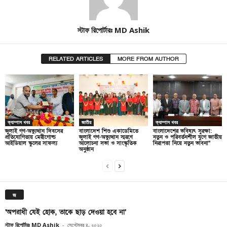
স্টাফ রিপোর্টারঃ MD Ashik
RELATED ARTICLES
MORE FROM AUTHOR
ক্যাম্পাস খবর
জাতীয়
ক্যাম্পাস খবর
জুলাই গণ-অভ্যুত্থান দিবসের
বাংলাদেশ শিশু একাডেমিতে
বাংলাদেশের ভবিষ্যৎ সুরক্ষা:
প্রতিযোগিতায় মেরীগোল্ড
জুলাই গণ-অভ্যুত্থান স্মরণে
নতুন ও পরিবর্তনশীল যুগে জাতীয়
আইডিয়াল স্কুলের সাফল্য
আলোচনা সভা ও সাংস্কৃতিক
নিরাপত্তা নিয়ে নতুন ভাবনা”
অনুষ্ঠান
জ
‘অপরাধী যেই হোক, তাকে ছাড় দেওয়া হবে না’
স্টাফ রিপোর্টারঃ MD Ashik
-
সেপ্টেম্বর ৪, ২০২০