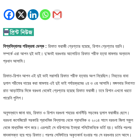
বিশ্ববিদ্যালয় পরিক্রমা ডেস্ক :
রিফাত ফরাজী গ্রেপ্তার হয়েছে, রিশান গ্রেপ্তার হয়নি।
সম্পর্কে এরা আপন দুই ভাই। দু’জনই বরগুনার আলোচিত রিফাত শরীফ হত্যা মামলার অন্যতম
প্রধান আসামি।
রিফাত-রিশান আপন এই দুই ভাই সরাসরি রিফাত শরীফ হত্যায় অংশ নিয়েছিল। নিহতের বাবা
দুলাল শরীফের দায়ের করা মামলায় এই দুই ভাই পর্যায়ক্রমের ২য় ও ৩য় আসামি। মঙ্গলবার দিবাগত
রাত আড়াইটার দিকে বরগুনা থেকেই গ্রেপ্তার হয়েছে রিফাত ফরাজী। তবে রিশান এখনো ধরতে
পারেনি পুলিশ।
অনুসন্ধানে জানা যায়, রিফাত ও রিশান বরগুনা শহরের ধানসিঁড়ি সড়কের দুলাল ফরাজীর ছেলে।
বরগুনা কলেজিয়েট সরকারি প্রাথমিক বিদ্যালয় থেকে প্রাথমিক ও ২০১৪ সালে বরগুনা জিলা স্কুল
থেকে মাধ্যমিক পাশ করে। এরপরই সে বরিশালের ইনফ্রা পলিটেকনিকে ভর্তি হয়। ভর্তির পরপর
মাদকাসক্ত হয়ে পড়ে রিফাত। পরপর সেমিস্টারে অকৃতকার্য হওয়ার পর সে বরগুনায় চলে আসে।