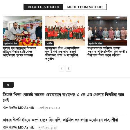
RELATED ARTICLES
MORE FROM AUTHOR
ক্যাম্পাস খবর
জাতীয়
ক্যাম্পাস খবর
জুলাই গণ-অভ্যুত্থান দিবসের
বাংলাদেশ শিশু একাডেমিতে
বাংলাদেশের ভবিষ্যৎ সুরক্ষা:
প্রতিযোগিতায় মেরীগোল্ড
জুলাই গণ-অভ্যুত্থান স্মরণে
নতুন ও পরিবর্তনশীল যুগে জাতীয়
আইডিয়াল স্কুলের সাফল্য
আলোচনা সভা ও সাংস্কৃতিক
নিরাপত্তা নিয়ে নতুন ভাবনা”
অনুষ্ঠান
জ
সিলেট শিক্ষা বোর্ডের সাবেক চেয়ারম্যান অধ্যাপক এ কে এম গোলাম কিবরিয়া আর
নেই
স্টাফ রিপোর্টারঃ MD Ashik
-
সেপ্টেম্বর ১৭, ২০২২
ঢাকার উপনির্বাচনে অংশ নেবে বিএনপি, ভার্চুয়াল প্রচারণায় মনোনয়ন প্রত্যাশীরা
স্টাফ রিপোর্টারঃ MD Ashik
-
জুলাই ১৯, ২০২০