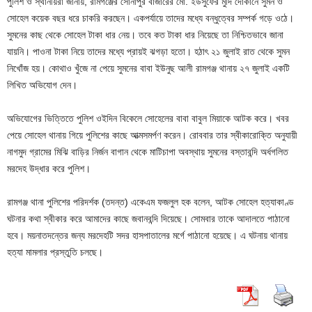
পুলিশ ও স্থানীয়রা জানায়, রামগঞ্জের সোনাপুর বাজারের মো. ইউসুফের মুদি দোকানে সুমন ও
সোহেল কয়েক বছর ধরে চাকরি করছেন। একপর্যায়ে তাদের মধ্যে বন্ধুত্বের সম্পর্ক গড়ে ওঠে।
সুমনের কাছ থেকে সোহেল টাকা ধার নেয়। তবে কত টাকা ধার নিয়েছে তা নিশ্চিতভাবে জানা
যায়নি। পাওনা টাকা নিয়ে তাদের মধ্যে প্রায়ই ঝগড়া হতো। হঠাৎ ২১ জুলাই রাত থেকে সুমন
নিখোঁজ হয়। কোথাও খুঁজে না পেয়ে সুমনের বাবা ইউনুছ আলী রামগঞ্জ থানায় ২৭ জুলাই একটি
লিখিত অভিযোগ দেন।
অভিযোগের ভিত্তিতে পুলিশ ওইদিন বিকেলে সোহেলের বাবা বাবুল মিয়াকে আটক করে। খবর
পেয়ে সোহেল থানায় গিয়ে পুলিশের কাছে আত্মসমর্পণ করেন। রোববার তার স্বীকারোক্তি অনুযায়ী
নাগমুদ গ্রামের মিঝি বাড়ির নির্জন বাগান থেকে মাটিচাপা অবস্থায় সুমনের বস্তাবন্দি অর্ধগলিত
মরদেহ উদ্ধার করে পুলিশ।
রামগঞ্জ থানা পুলিশের পরিদর্শক (তদন্ত) একেএম ফজলুল হক বলেন, আটক সোহেল হত্যাকাণ্ড
ঘটনার কথা স্বীকার করে আমাদের কাছে জবানবন্দি দিয়েছে। সোমবার তাকে আদালতে পাঠানো
হবে। ময়নাতদন্তের জন্য মরদেহটি সদর হাসপাতালের মর্গে পাঠানো হয়েছে। এ ঘটনায় থানায়
হত্যা মামলার প্রস্তুতি চলছে।