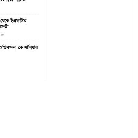
ি থেকে ইএফটি’র
েষ্টা
২০২৫
‘অভিনন্দন’ কে সানিয়ার