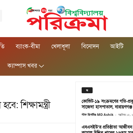
ীতি
ব্যাংক-বীমা
খেলাধূলা
বিনোদন
আইটি
ক্যাম্পাস খবর
জ
কোভিট-১৯ সংক্রমণের গতি-প্রক
বে: শিক্ষামন্ত্রী
সাজেদা হাসপাতাল, নারায়ণগঞ্জ
স্টাফ রিপোর্টারঃ MD Ashik
-
অক্টোবর ১৫,
এনএসইউ’র প্রতিষ্ঠাতা আজীবন
কামাল উদ্দিন খানের ১৬তম মৃত্য