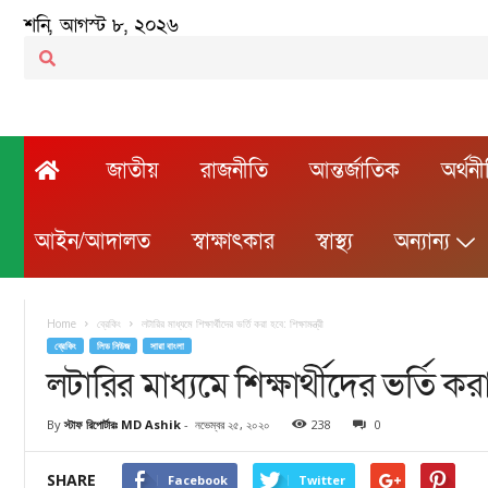
শনি, আগস্ট ৮, ২০২৬
জাতীয়
রাজনীতি
আন্তর্জাতিক
অর্থন
আইন/আদালত
স্বাক্ষাৎকার
স্বাস্থ্য
অন্যান্য
Home
ব্রেকিং
লটারির মাধ্যমে শিক্ষার্থীদের ভর্তি করা হবে: শিক্ষামন্ত্রী
ব্রেকিং
লিড নিউজ
সারা বাংলা
লটারির মাধ্যমে শিক্ষার্থীদের ভর্তি করা হ
By
স্টাফ রিপোর্টারঃ MD Ashik
-
নভেম্বর ২৫, ২০২০
238
0
SHARE
Facebook
Twitter