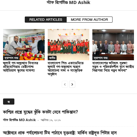
স্টাফ রিপোর্টারঃ MD Ashik
RELATED ARTICLES
MORE FROM AUTHOR
ক্যাম্পাস খবর
জাতীয়
ক্যাম্পাস খবর
জুলাই গণ-অভ্যুত্থান দিবসের
বাংলাদেশ শিশু একাডেমিতে
বাংলাদেশের ভবিষ্যৎ সুরক্ষা:
প্রতিযোগিতায় মেরীগোল্ড
জুলাই গণ-অভ্যুত্থান স্মরণে
নতুন ও পরিবর্তনশীল যুগে জাতীয়
আইডিয়াল স্কুলের সাফল্য
আলোচনা সভা ও সাংস্কৃতিক
নিরাপত্তা নিয়ে নতুন ভাবনা”
অনুষ্ঠান
জ
কাশ্মির প্রশ্নে যুদ্ধের ঝুঁকি কতটা নেবে পাকিস্তান?
স্টাফ রিপোর্টারঃ MD Ashik
-
অক্টোবর ১৯, ২০১৯
অক্টোবরে প্রাক পর্যালোচনা টিম পাঠাবে যুক্তরাষ্ট্র: মার্কিন রাষ্ট্রদূত পিটার হাস