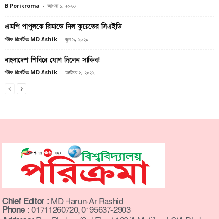
B Porikroma
-
আগস্ট ১, ২০২৩
এমপি পাপুলকে রিমান্ডে নিল কুয়েতের সিএইডি
স্টাফ রিপোর্টারঃ MD Ashik
-
জুন ৯, ২০২০
বাংলাদেশ শিবিরে যোগ দিলেন সাকিব!
স্টাফ রিপোর্টারঃ MD Ashik
-
অক্টোবর ৬, ২০২২
Chief Editor :
MD Harun-Ar Rashid
Phone :
01711260720, 0195637-2903