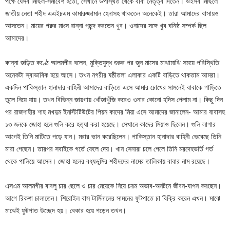
পক্ষে যেসব মিছিল-সমাবেশ হতো, সেখানে উপস্থিত থেকে বাবা নেতৃত্ব দিতেন। ওইসব মিছিলে
জাতীয় নেতা শহীদ এএইচএম কামারুজ্জামান হেনাসহ থাকতেন অনেকেই। তারা আমাদের বাসায়ও
আসতেন। মায়ের গরুর মাংস রান্না পছন্দ করতেন খুব। ওনাদের সঙ্গে খুব ঘনিষ্ঠ সম্পর্ক ছিল
আমাদের।
কান্না জড়িত কণ্ঠে আলমগীর বলেন, মুক্তিযুদ্ধ শুরুর পর জুন মাসের মাঝামাঝি সময়ে পরিস্থিতি
অনেকটা স্বাভাবিক হয়ে আসে। তখন নগরীর ষষ্ঠীতলা এলাকার একটি বাড়িতে থাকতাম আমরা।
একদিন পাকিস্তান হানাদার বাহিনী আমাদের বাড়িতে এসে আমার চোখের সামনেই বাবাকে গাড়িতে
তুলে নিয়ে যায়। তখন বিভিন্ন জায়গায় খোঁজাখুঁজি করেও ওনার কোনো হদিস পেলাম না। কিছু দিন
পর রাজশাহীর শাহ মখদুম ইনস্টিটিউটের পিয়ন কাদের মিয়া এসে আমাদের জানালেন- আমার বাবাসহ
১৩ জনকে জোহা হলে গুলি করে হত্যা করা হয়েছে। সেখানে কাদের মিয়াও ছিলেন। গুলি লাগার
আগেই তিনি মাটিতে পড়ে যান। মরার ভান করেছিলেন। পাকিস্তান হানাদার বাহিনী ভেবেছে তিনি
মারা গেছেন। তারপর সবাইকে গর্তে ফেলে দেয়। খান সেনারা চলে গেলে তিনি মরদেহভর্তি গর্ত
থেকে পালিয়ে আসেন। জোহা হলের বধ্যভূমির শহীদদের নামের তালিকায় বাবার নাম রয়েছে।
এসএম আলমগীর বাবলু চার ছেলে ও চার মেয়েকে নিয়ে চরম অভাব-অনটনে জীবন-যাপন করছেন।
আগে রিকশা চালাতেন। শিরোইল বাস টার্মিনালের সামনের ফুটপাতে চা বিক্রি করেন এখন। মাঝে
মাঝেই ফুটপাত উচ্ছেদ হয়। বেকার হয়ে পড়েন তখন।