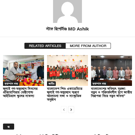
স্টাফ রিপোর্টারঃ MD Ashik
RELATED ARTICLES
MORE FROM AUTHOR
ক্যাম্পাস খবর
জাতীয়
ক্যাম্পাস খবর
জুলাই গণ-অভ্যুত্থান দিবসের
বাংলাদেশ শিশু একাডেমিতে
বাংলাদেশের ভবিষ্যৎ সুরক্ষা:
প্রতিযোগিতায় মেরীগোল্ড
জুলাই গণ-অভ্যুত্থান স্মরণে
নতুন ও পরিবর্তনশীল যুগে জাতীয়
আইডিয়াল স্কুলের সাফল্য
আলোচনা সভা ও সাংস্কৃতিক
নিরাপত্তা নিয়ে নতুন ভাবনা”
অনুষ্ঠান
জ