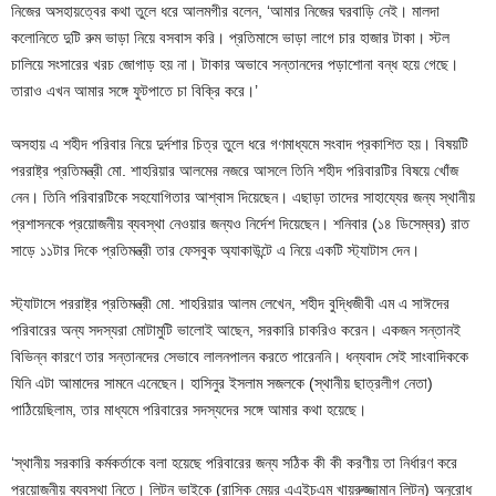
নিজের অসহায়ত্বের কথা তুলে ধরে আলমগীর বলেন, ‘আমার নিজের ঘরবাড়ি নেই। মালদা
কলোনিতে দুটি রুম ভাড়া নিয়ে বসবাস করি। প্রতিমাসে ভাড়া লাগে চার হাজার টাকা। স্টল
চালিয়ে সংসারের খরচ জোগাড় হয় না। টাকার অভাবে সন্তানদের পড়াশোনা বন্ধ হয়ে গেছে।
তারাও এখন আমার সঙ্গে ফুটপাতে চা বিক্রি করে।’
অসহায় এ শহীদ পরিবার নিয়ে দুর্দশার চিত্র তুলে ধরে গণমাধ্যমে সংবাদ প্রকাশিত হয়। বিষয়টি
পররাষ্ট্র প্রতিমন্ত্রী মো. শাহরিয়ার আলমের নজরে আসলে তিনি শহীদ পরিবারটির বিষয়ে খোঁজ
নেন। তিনি পরিবারটিকে সহযোগিতার আশ্বাস দিয়েছেন। এছাড়া তাদের সাহায্যের জন্য স্থানীয়
প্রশাসনকে প্রয়োজনীয় ব্যবস্থা নেওয়ার জন্যও নির্দেশ দিয়েছেন। শনিবার (১৪ ডিসেম্বর) রাত
সাড়ে ১১টার দিকে প্রতিমন্ত্রী তার ফেসবুক অ্যাকাউন্টে এ নিয়ে একটি স্ট্যাটাস দেন।
স্ট্যাটাসে পররাষ্ট্র প্রতিমন্ত্রী মো. শাহরিয়ার আলম লেখেন, শহীদ বুদ্ধিজীবী এম এ সাঈদের
পরিবারের অন্য সদস্যরা মোটামুটি ভালোই আছেন, সরকারি চাকরিও করেন। একজন সন্তানই
বিভিন্ন কারণে তার সন্তানদের সেভাবে লালনপালন করতে পারেননি। ধন্যবাদ সেই সাংবাদিককে
যিনি এটা আমাদের সামনে এনেছেন। হাসিনুর ইসলাম সজলকে (স্থানীয় ছাত্রলীগ নেতা)
পাঠিয়েছিলাম, তার মাধ্যমে পরিবারের সদস্যদের সঙ্গে আমার কথা হয়েছে।
‘স্থানীয় সরকারি কর্মকর্তাকে বলা হয়েছে পরিবারের জন্য সঠিক কী কী করণীয় তা নির্ধারণ করে
প্রয়োজনীয় ব্যবস্থা নিতে। লিটন ভাইকে (রাসিক মেয়র এএইচএম খায়রুজ্জামান লিটন) অনুরোধ