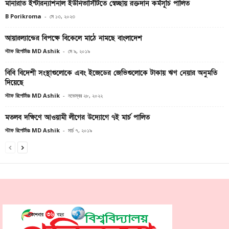
মানারাত ইন্টারন্যাশনাল ইউনিভার্সিটিতে স্বেচ্ছায় রক্তদান কর্মসূচি পালিত
B Porikroma
-
মে ১৩, ২০২৩
আয়ারল্যান্ডের বিপক্ষে বিকেলে মাঠে নামছে বাংলাদেশ
স্টাফ রিপোর্টারঃ MD Ashik
-
মে ৯, ২০১৯
বিবি বিদেশী সংস্থাগুলোকে এবং ইজেডের জেভিগুলোকে টাকায় ঋণ নেয়ার অনুমতি
দিয়েছে
স্টাফ রিপোর্টারঃ MD Ashik
-
নভেম্বর ২৮, ২০২২
মতলব দক্ষিণে আওয়ামী লীগের উদ্যোগে ৭ই মার্চ পালিত
স্টাফ রিপোর্টারঃ MD Ashik
-
মার্চ ৭, ২০১৯