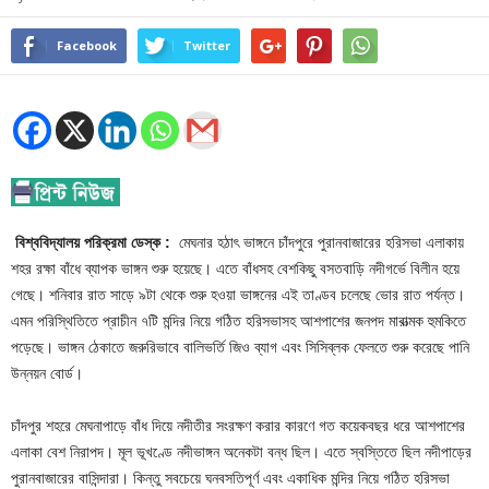
Facebook
Twitter
বিশ্ববিদ্যালয় পরিক্রমা ডেস্ক :
মেঘনার হঠাৎ ভাঙ্গনে চাঁদপুরে পুরানবাজারের হরিসভা এলাকায়
শহর রক্ষা বাঁধে ব্যাপক ভাঙ্গন শুরু হয়েছে। এতে বাঁধসহ বেশকিছু বসতবাড়ি নদীগর্ভে বিলীন হয়ে
গেছে। শনিবার রাত সাড়ে ৯টা থেকে শুরু হওয়া ভাঙ্গনের এই তাণ্ডব চলেছে ভোর রাত পর্যন্ত।
এমন পরিস্থিতিতে প্রাচীন ৭টি মন্দির নিয়ে গঠিত হরিসভাসহ আশপাশের জনপদ মারাত্মক হুমকিতে
পড়েছে। ভাঙ্গন ঠেকাতে জরুরিভাবে বালিভর্তি জিও ব্যাগ এবং সিসিব্লক ফেলতে শুরু করেছে পানি
উন্নয়ন বোর্ড।
চাঁদপুর শহরে মেঘনাপাড়ে বাঁধ দিয়ে নদীতীর সংরক্ষণ করার কারণে গত কয়েকবছর ধরে আশপাশের
এলাকা বেশ নিরাপদ। মূল ভূখণ্ডে নদীভাঙ্গন অনেকটা বন্ধ ছিল। এতে স্বস্তিতে ছিল নদীপাড়ের
পুরানবাজারের বাসিন্দারা। কিন্তু সবচেয়ে ঘনবসতিপূর্ণ এবং একাধিক মন্দির নিয়ে গঠিত হরিসভা