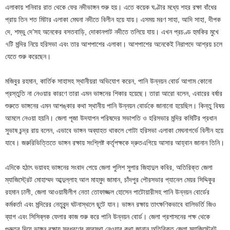
এলাকায় শনিবার রাত থেকে ফের নদীভাঙ্গন শুরু হয়। এতে কয়েক ঘণ্টার মধ্যে শহর রক্ষা বাঁধের
প্রায় তিন শত মিটার এলাকা মেঘনা নদীতে বিলীন হয়ে যায়। এসময় মরণ সাহা, আদি সাহা, দীপক
দে, শম্ভু দে’সহ অনেকের বসতবাড়ি, দোকানপাট নদীতে তলিয়ে যায়। এখন প্রচণ্ড হুমকির মুখে
৭টি মন্দির নিয়ে হরিসভা এবং তার আশপাশের এলাকা। আশপাশের অনেকেই নিরাপদে আশ্রয় চলে
যেতে শুরু করেছেন।
মজিবুর রহমান, কার্তিক সাহাসহ স্থানীয়রা অভিযোগ করেন, পানি উন্নয়ন বোর্ড আগাম কোনো
প্রস্তুতি না নেওয়ার কারণে তারা এমন ভাঙ্গনের শিকার হয়েছে। তারা আরো বলেন, এবারের বর্ষার
শুরুতে ভাঙ্গনের এমন আশঙ্কার কথা স্থানীয় পানি উন্নয়ন বোর্ডকে জানানো হয়েছিল। কিন্তু বিষয়
আমলে নেওয়া হয়নি। জেলা পূজা উদযাপন পরিষদের সভাপতি ও হরিসভার মন্দির কমিটির প্রধান
সুভাষ চন্দ্র রায় বলেন, এভাবে ভাঙ্গন অব্যাহত থাকলে গোটা হরিসভা এলাকা মেঘনাগর্ভে বিলীন হয়ে
যাবে। জরুরিভিত্তিতে ভাঙ্গন রক্ষায় সংশ্লিষ্ট কর্তৃপক্ষকে দ্রুতএগিয়ে আসার আহ্বান জানান তিনি।
এদিকে হঠাৎ ভয়াবহ ভাঙ্গনের সংবাদ পেয়ে জেলা পুলিশ সুপার জিহাদুল কবির, অতিরিক্ত জেলা
ম্যাজিস্ট্রেট মোহাম্মদ আব্দুল্লাহ আল মাহমুদ জামান, চাঁদপুর পৌরসভার প্যানেল মেয়র সিদ্দিকুর
রহমান ঢালী, জেলা আওয়ামীলীগ নেতা তোফাজ্জল হোসেন পাটোয়ারীসহ পানি উন্নয়ন বোর্ডের
কর্মকর্তা এবং মন্দিরের নেতৃবৃন্দ ঘটনাস্থলে ছুটে যান। ভাঙ্গন রক্ষায় তাৎক্ষণিকভাবে বালিভর্তি জিও
ব্যাগ এবং সিসিব্লক ফেলার কাজ শুরু করে পানি উন্নয়ন বোর্ড। জেলা প্রশাসনের পক্ষ থেকে
গুরুত্ব দিয়ে ভাঙ্গন রক্ষায় সবধরণের ব্যবস্থা নেওয়ার কথা জানান অতিরিক্ত জেলা ম্যাজিস্ট্রেট,