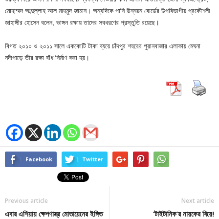
মোহাম্মদ আব্দুল্লাহ আল মাহমুদ জামান। অন্যদিকে পানি উন্নয়ন বোর্ডের উপবিভাগীয় প্রকৌশলী
জাহাঙ্গীর হোসেন বলেন, ভাঙ্গন রক্ষায় তাদের সবধরণের প্রস্তুতি রয়েছে।
বিগত ২০১০ ও ২০১১ সালে এককোটি টাকা ব্যয়ে চাঁদপুর শহরের পুরানবাজার এলাকায় মেঘনা
নদীপাড়ে তীর রক্ষা বাঁধ নির্মাণ করা হয়।
Facebook
Twitter
Previous article
Next article
এবার এশিয়ায় ক্ষেপণাস্ত্র মোতায়েনের ইঙ্গিত
‘টাইটানিক’র নায়কের বিয়ে!