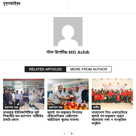
যুক্তরাষ্ট্রের
স্টাফ রিপোর্টারঃ MD Ashik
RELATED ARTICLES
MORE FROM AUTHOR
ক্যাম্পাস খবর
ক্যাম্পাস খবর
জাতীয়
মানারাত ইউনিভার্সিটিতে আট
জুলাই গণ-অভ্যুত্থান দিবসের
বাংলাদেশ শিশু একাডেমিতে
শিক্ষার্থীর অন-ক্যাম্পাস পার্টটাইম
প্রতিযোগিতায় মেরীগোল্ড
জুলাই গণ-অভ্যুত্থান স্মরণে
চাকরি প্রদান
আইডিয়াল স্কুলের সাফল্য
আলোচনা সভা ও সাংস্কৃতিক
অনুষ্ঠান