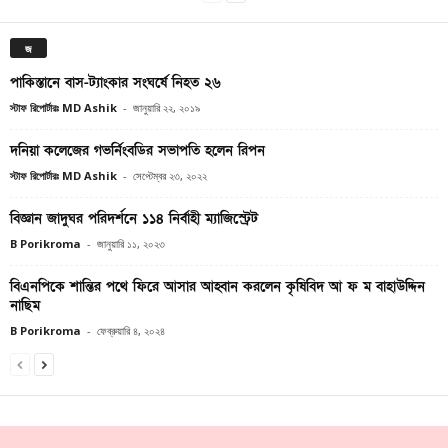
জ
পাকিস্তানে বাস-ট্যাংকার সংঘর্ষে নিহত ২৬
স্টাফ রিপোর্টারঃ MD Ashik
-
জানুয়ারি ২২, ২০১৯
দনিয়া কলেজের গভর্নিংবডির সভাপতি হলেন রিপন
স্টাফ রিপোর্টারঃ MD Ashik
-
সেপ্টেম্বর ২৩, ২০২২
বিজ্ঞান জাদুঘর পরিদর্শনে ১১৪ নির্বাহী ম্যাজিস্ট্রেট
B Porikroma
-
জানুয়ারি ১১, ২০২৩
বিএনপিকে শান্তির পথে ফিরে আসার আহ্বান করলেন কৃষিবিদ আ ফ ম বাহাউদ্দিন
নাছিম
B Porikroma
-
ফেব্রুয়ারি ৪, ২০২৪