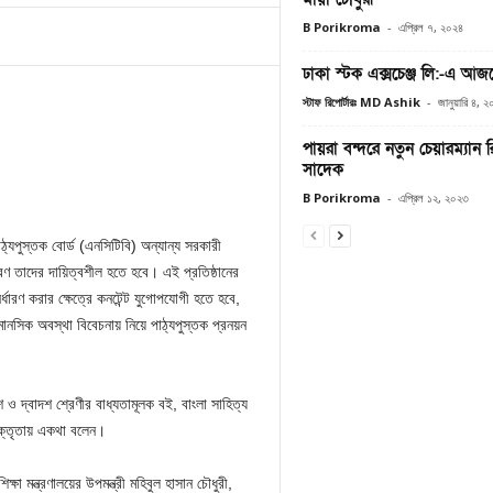
B Porikroma
-
এপ্রিল ৭, ২০২৪
ঢাকা স্টক এক্সচেঞ্জ লি:-এ আ
স্টাফ রিপোর্টারঃ MD Ashik
-
জানুয়ারি ৪, 
পায়রা বন্দরে নতুন চেয়ারম্যান 
সাদেক
B Porikroma
-
এপ্রিল ১২, ২০২৩
পাঠ্যপুস্তক বোর্ড (এনসিটিবি) অন্যান্য সরকারী
ণ তাদের দায়িত্বশীল হতে হবে। এই প্রতিষ্ঠানের
র্ধারণ করার ক্ষেত্রে কনটেন্ট যুগোপযোগী হতে হবে,
 মানসিক অবস্থা বিবেচনায় নিয়ে পাঠ্যপুস্তক প্রনয়ন
 দ্বাদশ শ্রেণীর বাধ্যতামূলক বই, বাংলা সাহিত্য
বক্তৃতায় একথা বলেন।
া মন্ত্রণালয়ের উপমন্ত্রী মহিবুল হাসান চৌধুরী,