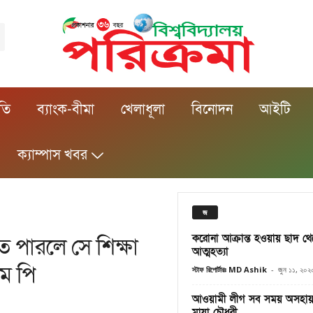
ীতি
ব্যাংক-বীমা
খেলাধূলা
বিনোদন
আইটি
ক্যাম্পাস খবর
জ
করোনা আক্রান্ত হওয়ায় ছাদ থ
ে পারলে সে শিক্ষা
আত্মহত্যা
এম পি
স্টাফ রিপোর্টারঃ MD Ashik
-
জুন ১১, ২০২
আওয়ামী লীগ সব সময় অসহায় ম
মায়া চৌধুরী