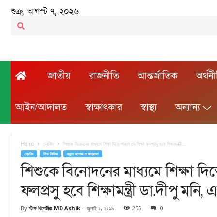
শুক্র, আগস্ট ৭, ২০২৬
জাতীয়
রাজনীতি
আন্তর্জাতিক
অর্থন
আইন/আদালত
স্বাক্ষাৎকার
স্বাস্থ্য
অন্যান্য
Home
ব্রেকিং
শিশুকে বিনোদনের মাধ্যমে শিক্ষা দিতে পারলে সে শিক্ষা ফলপ্রসু হবে শিক্ষামন্ত্রী...
ব্রেকিং
লিড নিউজ
স্কুল কলেজ ও মাদ্রাসা
শিশুকে বিনোদনের মাধ্যমে শিক্ষা দিত
ফলপ্রসু হবে শিক্ষামন্ত্রী ডা.দীপু মনি, 
By
স্টাফ রিপোর্টারঃ MD Ashik
-
জুলাই ১, ২০১৯
255
0