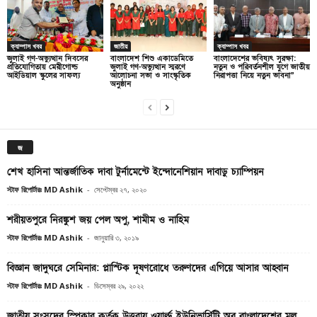
ক্যাম্পাস খবর
জাতীয়
ক্যাম্পাস খবর
জুলাই গণ-অভ্যুত্থান দিবসের
বাংলাদেশ শিশু একাডেমিতে
বাংলাদেশের ভবিষ্যৎ সুরক্ষা:
প্রতিযোগিতায় মেরীগোল্ড
জুলাই গণ-অভ্যুত্থান স্মরণে
নতুন ও পরিবর্তনশীল যুগে জাতীয়
আইডিয়াল স্কুলের সাফল্য
আলোচনা সভা ও সাংস্কৃতিক
নিরাপত্তা নিয়ে নতুন ভাবনা”
অনুষ্ঠান
জ
শেখ হাসিনা আন্তর্জাতিক দাবা টুর্নামেন্টে ইন্দোনেশিয়ান দাবাড়ু চ্যাম্পিয়ন
স্টাফ রিপোর্টারঃ MD Ashik
-
সেপ্টেম্বর ২৭, ২০২০
শরীয়তপুরে নিরঙ্কুশ জয় পেল অপু, শামীম ও নাহিম
স্টাফ রিপোর্টারঃ MD Ashik
-
জানুয়ারি ৩, ২০১৯
বিজ্ঞান জাদুঘরে সেমিনার: প্লাস্টিক দূষণরোধে তরুণদের এগিয়ে আসার আহ্বান
স্টাফ রিপোর্টারঃ MD Ashik
-
ডিসেম্বর ২৯, ২০২২
জাতীয় সংসদের স্পিকার কর্তৃক উত্তরায় ওয়ার্ল্ড ইউনিভার্সিটি অব বাংলাদেশের মূল