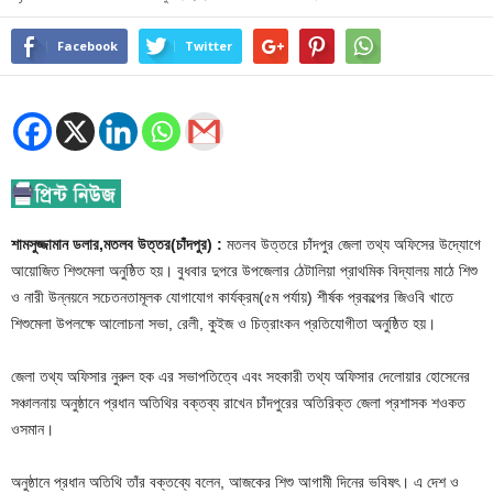
Facebook
Twitter
শামসুজ্জামান ডলার,মতলব উত্তর(চাঁদপুর) :
মতলব উত্তরে চাঁদপুর জেলা তথ্য অফিসের উদ্যোগে
আয়োজিত শিশুমেলা অনুষ্ঠিত হয়। বুধবার দুপরে উপজেলার ঠেটালিয়া প্রাথমিক বিদ্যালয় মাঠে শিশু
ও নারী উন্নয়নে সচেতনতামূলক যোগাযোগ কার্যক্রম(৫ম পর্যায়) শীর্ষক প্রকল্পের জিওবি খাতে
শিশুমেলা উপলক্ষে আলোচনা সভা, রেলী, কুইজ ও চিত্রাংকন প্রতিযোগীতা অনুষ্ঠিত হয়।
জেলা তথ্য অফিসার নুরুল হক এর সভাপতিত্বে এবং সহকারী তথ্য অফিসার দেলোয়ার হোসেনের
সঞ্চালনায় অনুষ্ঠানে প্রধান অতিথির বক্তব্য রাখেন চাঁদপুরের অতিরিক্ত জেলা প্রশাসক শওকত
ওসমান।
অনুষ্ঠানে প্রধান অতিথি তাঁর বক্তব্যে বলেন, আজকের শিশু আগামী দিনের ভবিষৎ। এ দেশ ও