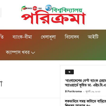
ীতি
ব্যাংক-বীমা
খেলাধূলা
বিনোদন
আইটি
ক্যাম্পাস খবর
জ
‘বাংলাদেশের বেস্ট ব্যাংক চেয়
া
অ্যাওয়ার্ডে ভূষিত ডা. এইচ.বি
B Porikroma
-
জুলাই ১৬, ২০২৩
লকডাউনে সময় কাটাতে বাড়িতে
শিশুসহ আক্রান্ত ৪০