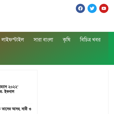
লাইফস্টাইল
সারা বাংলা
কৃষি
বিচিত্র খবর
ারম্যান ২০২২’
.এম. ইকবাল
 তাসের আসর, নারী ও