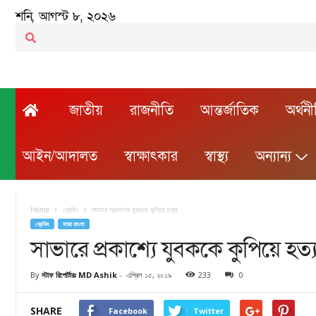
শনি, আগস্ট ৮, ২০২৬
জাতীয়
রাজনীতি
আন্তর্জাতিক
অর্থন
আইন/আদালত
স্বাক্ষাৎকার
স্বাস্থ্য
অন্যান্য
Home
ব্রেকিং
সাভারে প্রকাশ্যে যুবককে কুপিয়ে হত্যা
ব্রেকিং
সারা বাংলা
সাভারে প্রকাশ্যে যুবককে কুপিয়ে হত্য
By
স্টাফ রিপোর্টারঃ MD Ashik
-
এপ্রিল ১৫, ২০১৯
233
0
SHARE
Facebook
Twitter