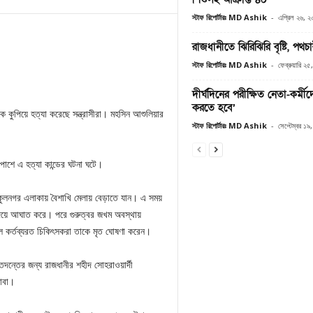
স্টাফ রিপোর্টারঃ MD Ashik
-
এপ্রিল ২৬, 
রাজধানীতে ঝিরিঝিরি বৃষ্টি, পথচ
স্টাফ রিপোর্টারঃ MD Ashik
-
ফেব্রুয়ারি ২
দীর্ঘদিনের পরীক্ষিত নেতা-কর্মীদ
করতে হবে’
ে কুপিয়ে হত্যা করেছে সন্ত্রাসীরা। মহসিন আশুলিয়ার
স্টাফ রিপোর্টারঃ MD Ashik
-
সেপ্টেম্বর ১
র পাশে এ হত্যা কান্ডের ঘটনা ঘটে।
 গকুলনগর এলাকায় বৈশাখি মেলায় বেড়াতে যান। এ সময়
্র দিয়ে আঘাত করে। পরে গুরুত্বর জখম অবস্থায়
লে কর্তব্যরত চিকিৎসকরা তাকে মৃত ঘোষণা করেন।
দন্তের জন্য রাজধানীর শহীদ সোহরাওয়ার্দী
াবা।