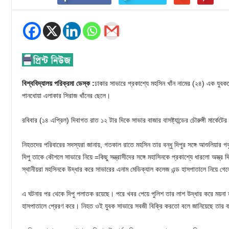
বিশ্ববিদ্যালয় পরিক্রমা ডেস্ক :
ঢাকার সাভারে প্রকাশ্যে মহসিন খাঁন নামের (২৪) এক যুবকক
পানধোয়া এলাকার সিরাজ খাঁনের ছেলে।
রবিবার (১৪ এপ্রিল) দিবাগত রাত ১২ টার দিকে সাভার বাজার বাসষ্ট্যান্ডের চৌরুঙ্গী মার্কেটে
নিহতদের পরিবারের সদস্যরা জানায়, গতকাল রাতে মহসিন তার বন্ধু দিপুর সঙ্গে আশুলিয়ার
দিপু তাকে কৌশলে সাভারে নিয়ে =কিছু সন্ত্রাসীদের সঙ্গে মহাসিনকে প্রকাশ্যে ধারলো অস্ত
স্থানীয়রা মহসিনকে উদ্ধার করে সাভারের এনাম মেডিক্যাল কলেজ এন্ড হাসপাতালে নিয়ে গে
এ ঘটনার পর থেকে দিপু পলাতক রয়েছে। পরে খবর পেয়ে পুলিশ তার লাশ উদ্ধার করে ময়না ত
হাসপাতালে প্রেরণ করে। নিহত ওই যুবক সাভারে সবজী বিক্রি করতো বলে জানিয়েছে তার ব