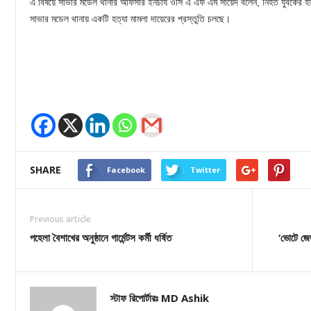
এ বিষয়ে সাভার মডেল থানার অফিসার ইনচার্য ওসি এ এফ এম সায়েদ বলেন, নিহত যুবকের হ
সাভার মডেল থানায় একটি হত্যা মামলা দায়েরের প্রস্তুতি চলছে।
SHARE
Facebook
Twitter
Previous article
পহেলা বৈশাখের অনুষ্ঠানে গার্মেন্টস কর্মী ধর্ষিত
‘ভোটে জে
স্টাফ রিপোর্টারঃ MD Ashik