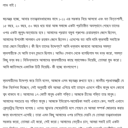
লাভ নাই।
ষড়যন্ত্র হচ্ছে, আবার ততত্ত্বাবধায়কের নামে ১-১১ এর সরকার নিয়ে আসবো এবং যত বিত্তশালী,
১৫ বছর, ২০ বছর, ৫০ বছর ধরে যারা আজ সমাজে একটা প্রতিষ্ঠিত অবস্থানে গেছেন তাদের
ওপর একটা জুলুম-অত্যাচার হবে। আমাদের প্রয়াত যমুনা গ্রুপের চেয়ারম্যান জেলে ছিলেন,
আমাদের উপদেষ্টা সালমান এফ রহমান জেলে ছিলেন। এদেশের যত নামি দামি ব্যবসায়ী সবাইকে
তারা জেলে নিয়েছিল। কী ছিল তাদের উদ্দেশ্য? আমি ধন্যবাদ জানাবো আমাদের সমস্ত
ব্যবসায়ীকে যে আমি তখন লন্ডনে ছিলাম। আমিও সেখান থেকে বলেছিলাম সব বন্ধ করো, সমস্ত
কিছু বন্ধ কর। বিভিন্নভাবে আমাদের ব্যবসায়ীদের কাছে ম্যাসেজও দিয়েছি, তোমরা মুভ করো।
আমি জাতিসংঘে একাধিক চিঠি দিয়েছি- কী হচ্ছে বাংলাদেশে।
ব্যবসায়ীদের উদ্দেশ্য করে তিনি বলেন, আজকে এসব ষড়যন্ত্র রুখতে হবে। মাননীয় প্রধানমন্ত্রী যে
দিক নির্দেশনা দিচ্ছেন, সেই অনুযায়ী যদি আমরা এগিয়ে যাই তাহলে এদেশে গরীব মানুষ বলে কোনো
শব্দ থাকবে না। আমাদের ১৭ কোটি মানুষ একটা শক্তি। আজকে চীনের শক্তি তার মানুষ।
আমাদের সবচেয়ে বড় শক্তি মানুষ। আজকে ইউরোপ-আমেরিকা সবাই এখানে কেন, সবাই এখানে
কেন্দ্রবিন্দু হিসেবে বলেছে। ওদের আন্ডার সেক্রেটারি বলে গেছেন যে আমরা সম্পর্ক জোরদার করার
জন্য বাংলাদেশে এসেছি। তারা এমন কিছু আমাদের ওপর চাপিয়ে দেয়নি যে তোমরা তত্ত্বাবধায়ক
সরকার করো, তোমরা এই করো, সেই করো। আমাদের নেত্রীও চান, আমরা সবাই চাই একটা