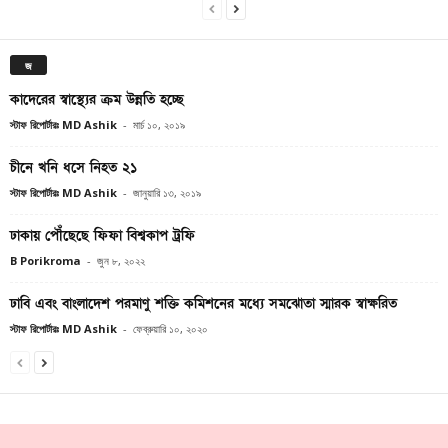
জ
কাদেরের স্বাস্থ্যের ক্রম উন্নতি হচ্ছে
স্টাফ রিপোর্টারঃ MD Ashik
-
মার্চ ১০, ২০১৯
চীনে খনি ধসে নিহত ২১
স্টাফ রিপোর্টারঃ MD Ashik
-
জানুয়ারি ১৩, ২০১৯
ঢাকায় পৌঁছেছে ফিফা বিশ্বকাপ ট্রফি
B Porikroma
-
জুন ৮, ২০২২
ঢাবি এবং বাংলাদেশ পরমাণু শক্তি কমিশনের মধ্যে সমঝোতা স্মারক স্বাক্ষরিত
স্টাফ রিপোর্টারঃ MD Ashik
-
ফেব্রুয়ারি ১০, ২০২০