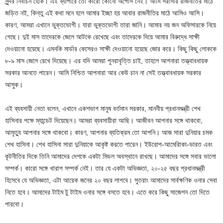
সুন্দর নির্বাচন হোক। এই ব্যাপারে তো কারো কোনো অপোস নেই। আমি সরাসরি রাজনীতির মাঠে
জড়িত নই, কিন্তু এই কথা মনে হলে আমার ইচ্ছা হয় আবার রাজনীতির মাঠে আমিও আসি।
কারণ, আমরা এখানে ভুক্তভোগী। যারা ভুক্তভোগী তারা জানি। আমার নয় জন অফিসারকে নিয়ে
গেছে। দুই মাস তাদেরকে জেলে আটকে রেখেছে এবং তাদেরকে দিয়ে আমার বিরুদ্ধে সাক্ষী
দেওয়ানো হয়েছে। এমনকি মার্ডার কেসেরও সাক্ষী দেওয়ানো হয়েছে জোর করে। কিছু কিছু লোককে
৮-৯ মাস জেলে রেখে দিয়েছে। এর যদি আমরা পুনরাবৃত্তি চাই, তাহলে আপনারা তত্ত্বাবধায়ক
সরকার আনতে পারেন। আমি নিশ্চিত আপনারা আর কেউ চান না সেই তত্ত্বাবধায়ক সরকার
আসুক।
এই ব্যবসায়ী নেতা বলেন, এখানে একশভাগ মানুষ বর্তমান সরকার, মাননীয় প্রধানমন্ত্রী শেখ
হাসিনার পক্ষে ম্যান্ডেট দিয়েছেন। আমরা ব্যবসায়ীরা আছি। আজীবন আপনার সঙ্গে থাকবো,
আমৃত্যু আপনার সঙ্গে থাকবো। কারণ, আপনার ব্যতিক্রম তো আপনি। আজ সারা দুনিয়ার চমক
শেখ হাসিনা। শেখ হাসিনা সারা দুনিয়াকে আকৃষ্ট করতে পারেন। ইউরোপ-আমেরিাকা-ভারত এবং
কূটনীতির দিকে তিনি আমাদের দেশকে একটা মিডল অবস্থানে রাখছে। আমাদের সঙ্গে সবার ভালো
সম্পর্ক। কারো সঙ্গে খারাপ সম্পর্ক নেই। তার যে একটা অভিজ্ঞতা, ২০-২৫ বছর প্রধানমন্ত্রী
হিসেবে যে অভিজ্ঞতা, এটা আরেক জনের ২০ বছর লাগবে। সুতরাং আমাদের সার্বক্ষণিক ওনার সেবা
নিতে হবে। আমাদের টাইম টু টাইম ওনার সঙ্গে বসতে হবে। এতে করে কিছু সাজেশন তো দিতে
পারবো।