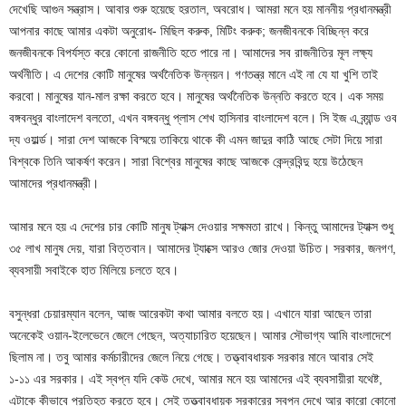
দেখেছি আগুন সন্ত্রাস। আবার শুরু হয়েছে হরতাল, অবরোধ। আমরা মনে হয় মাননীয় প্রধানমন্ত্রী
আপনার কাছে আমার একটা অনুরোধ- মিছিল করুক, মিটিং করুক; জনজীবনকে বিচ্ছিন্ন করে
জনজীবনকে বিপর্যস্ত করে কোনো রাজনীতি হতে পারে না। আমাদের সব রাজনীতির মূল লক্ষ্য
অর্থনীতি। এ দেশের কোটি মানুষের অর্থনৈতিক উন্নয়ন। গণতন্ত্র মানে এই না যে যা খুশি তাই
করবো। মানুষের যান-মাল রক্ষা করতে হবে। মানুষের অর্থনৈতিক উন্নতি করতে হবে। এক সময়
বঙ্গবন্ধুর বাংলাদেশ বলতো, এখন বঙ্গবন্ধু প্লাস শেখ হাসিনার বাংলাদেশ বলে। সি ইজ এ ব্র্যান্ড ওব
দ্য ওয়ার্ল্ড। সারা দেশ আজকে বিস্ময়ে তাকিয়ে থাকে কী এমন জাদুর কাঠি আছে সেটা দিয়ে সারা
বিশ্বকে তিনি আকর্ষণ করেন। সারা বিশ্বের মানুষের কাছে আজকে কেন্দ্রবিন্দু হয়ে উঠেছেন
আমাদের প্রধানমন্ত্রী।
আমার মনে হয় এ দেশের চার কোটি মানুষ ট্যাক্স দেওয়ার সক্ষমতা রাখে। কিন্তু আমাদের ট্যাক্স শুধু
৩৫ লাখ মানুষ দেয়, যারা বিত্তবান। আমাদের ট্যাক্সে আরও জোর দেওয়া উচিত। সরকার, জনগণ,
ব্যবসায়ী সবাইকে হাত মিলিয়ে চলতে হবে।
বসুন্ধরা চেয়ারম্যান বলেন, আজ আরেকটা কথা আমার বলতে হয়। এখানে যারা আছেন তারা
অনেকেই ওয়ান-ইলেভেনে জেলে গেছেন, অত্যাচারিত হয়েছেন। আমার সৌভাগ্য আমি বাংলাদেশে
ছিলাম না। তবু আমার কর্মচারীদের জেলে নিয়ে গেছে। তত্ত্বাবধায়ক সরকার মানে আবার সেই
১-১১ এর সরকার। এই স্বপ্ন যদি কেউ দেখে, আমার মনে হয় আমাদের এই ব্যবসায়ীরা যথেষ্ট,
এটাকে কীভাবে প্রতিহত করতে হবে। সেই তত্ত্বাবধায়ক সরকারের স্বপ্ন দেখে আর কারো কোনো