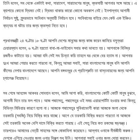
তিনি বলেন, সব থেকে একটাই কথা, সারাদেশ, সারাদেশের মানুষ, ব্যবসায়ী আপনার সঙ্গে আছে। এ
ব্যাপারে কোনো দ্বিমত নেই। দ্বিমত থাকার কারো কোনো অবকাশ নেই। ইনশাল্লাহ আগামী
নির্বাচন সুষ্ঠু, সুন্দরভাবে সংবিধান অনুযায়ী নির্বাচন হবে। সংবিধানের বাইরে যেন কেউ এক ইঞ্চিও
ব্যত্যয় না ঘটায় তার জন্য ব্যবস্থা নিতে হবে।
প্রধানমন্ত্রী ২৪ ঘণ্টার ১৮ ঘণ্টা আপনি দেশের মানুষের জন্য কাজ করেন জানিয়ে বসুন্ধরা
চেয়ারম্যান বলেন, ৬ ঘণ্টা হয়তো বাবা-মা-ভাইবোন সবার কথা ভাবতে হয়। আপনাকে বিনিদ্র
রজনীও কাটাতে হয়। আমরা যদি সেই সব চিন্তা করি তাহলে ঘর থেকে বের হতাম না। আপনার
দুঃখ আমরা শেয়ার করতে পারবো না, কিন্তু আমরা সবাই, সারা বাংলাদেশের মানুষ বলি আপনি
কীসের নেশায় বাংলাদেশে আছেন। আপনি বঙ্গবন্ধুর যে প্রতিশ্রুতি তা বাস্তবায়নের জন্য আপনি
চ্যালেঞ্জ নিয়েছেন।
সব শেষে আহমেদ আকবর সোবহান বলেন, আমি আশা করি, বাংলাদেশের কোটি কোটি মানুষ বুঝবে,
আগামী দিনে তার ফল পাবে। আজ পদ্মাসেতু, পদ্মাসেতুর ওই সময় এয়ারপোর্টটা হওয়ার কথা কিন্তু
বিভিন্ন মিডিয়ার কারণে হলো না। আজকে পদ্মাসেতুর সুবিধাভোগী কারা আজকে মংলা থেকে
তরকারি (সবজি) নিয়ে বিক্রি করে যাচ্ছে। আগে যে তরকারি বিক্রি করতে পারতো না আজকে
সেই তরকারি অনেক বেশি দামে বিক্রি করতে পারছে। এই সেতু নিয়ে কত রকমের ষড়যন্ত্র।
তারপরেও আমাদের নেত্রী সাহসের সঙ্গে মোকাবিলা করেছেন। আল্লাহ ওনাকে দীর্ঘজীবী করুক।
দেশকে এগিয়ে নেওয়ার জন্য ওনার বিকল্প শুধু উনি। আপনারা সবাই ওনার জন্য দোয়া করবেন।