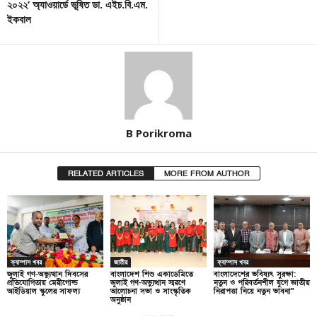
২০২২’ অ্যাওয়ার্ডে ভূষিত ডা. এইচ.বি.এম.
ইকবাল
B Porikroma
RELATED ARTICLES
MORE FROM AUTHOR
ক্যাম্পাস খবর
জাতীয়
ক্যাম্পাস খবর
জুলাই গণ-অভ্যুত্থান দিবসের
বাংলাদেশ শিশু একাডেমিতে
বাংলাদেশের ভবিষ্যৎ সুরক্ষা:
প্রতিযোগিতায় মেরীগোল্ড
জুলাই গণ-অভ্যুত্থান স্মরণে
নতুন ও পরিবর্তনশীল যুগে জাতীয়
আইডিয়াল স্কুলের সাফল্য
আলোচনা সভা ও সাংস্কৃতিক
নিরাপত্তা নিয়ে নতুন ভাবনা”
অনুষ্ঠান