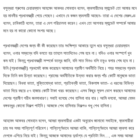
বসুন্ধরা গ্রুপের চেয়ারম্যান আহমেদ আকবর সোবহান বলেন, ব্যবসায়ীদের ম্যান্ডেট তো আমার মনে
হয় মাননীয় প্রধানমন্ত্রী পেয়ে গেছেন। এখানে যে কজন ব্যবসায়ী আছেন- তারা এ দেশের মেরুদণ্ড
বলেন, চাবিকাঠি বলেন, তারা এ দেশ পরিচালনা করেন। এখন তো আপনার ম্যান্ডেট সম্পর্কে আমার
মনে হয় না কারো কোনো সংশয় আছে।
প্রধানমন্ত্রী দেশের জন্য কী কী করেছেন তার সংক্ষিপ্ত আকারে তুলে ধরে বসুন্ধরা চেয়ারম্যান
বলেন, ওনার সম্বন্ধে যদি বলতে হয় তাহলে সাতদিনেও শেষ হবে না। যদিও ওনার সংস্পর্শে খুব
কম যাই। কিন্তু প্রধানমন্ত্রী সম্পর্কে যতদূর জানি, যদি সাত দিনও বলি তবুও বলার শেষ হবে না।
উনি (প্রধানমন্ত্রী) প্রথমেই কাজ করেছেন আমাদের গ্রামীণ অর্থনীতি নিয়ে। শহর সম্বন্ধে প্রথম
দিকে তিনি কম চিন্তা করেছেন। গ্রামের অর্থনীতিকে উন্নত করার জন্য পাঁচ কোটি মানুষকে ভাতা
দিয়েছেন। বিধবা ভাতা, মুক্তিযোদ্ধা ভাতা, প্রতিবন্ধী ভাতা, বিকলাঙ্গ ভাতা- এ ধরনের বিভিন্ন
ভাতা দিয়ে বছরে ৫৭ হাজার কোটি টাকা খরচ করেছেন। এসব কিছুর সুফল ভোগ করছেন আমাদের
দেশের গ্রামীণ গরীব জনসাধারণ। সবাই বলেছে শেখ হাসিনা বার বার। আমি বলবো, আমরা যেমন
বঙ্গবন্ধুর কোনো বিকল্প পাইনি। আজকে শেখ হাসিনার বিকল্পও শুধু শেখ হাসিনা।
আহমেদ আকবর সোবহান বলেন, আমরা ব্যবসায়ীরা একটা অনুরোধ জানাবো সবাইকে, ব্যবসায়ীরা
চায় সব সময় শান্তিপূর্ণ পরিবেশ। শান্তিপূর্ণভাবে আমরা থাকি, শান্তিপূর্ণভাবে আমরা ব্যবসা করে
দেশকে এগিয়ে নিয়ে যাই। কিন্তু আজকে আমাদের দুর্ভাগ্য যে প্রতিটা দিন…, এক সময় আমরা