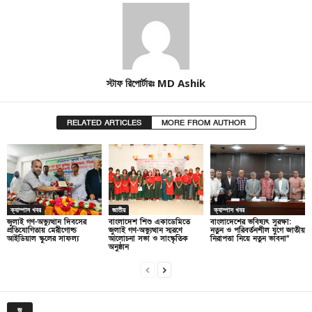
স্টাফ রিপোর্টারঃ MD Ashik
RELATED ARTICLES
MORE FROM AUTHOR
ক্যাম্পাস খবর
জাতীয়
ক্যাম্পাস খবর
জুলাই গণ-অভ্যুত্থান দিবসের
বাংলাদেশ শিশু একাডেমিতে
বাংলাদেশের ভবিষ্যৎ সুরক্ষা:
প্রতিযোগিতায় মেরীগোল্ড
জুলাই গণ-অভ্যুত্থান স্মরণে
নতুন ও পরিবর্তনশীল যুগে জাতীয়
আইডিয়াল স্কুলের সাফল্য
আলোচনা সভা ও সাংস্কৃতিক
নিরাপত্তা নিয়ে নতুন ভাবনা”
অনুষ্ঠান
জ