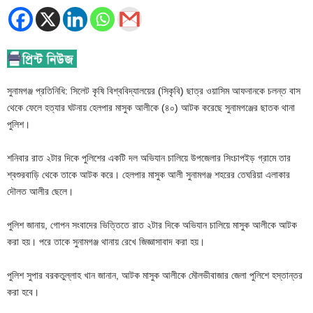
সুনামগঞ্জ প্রতিনিধি: সিলেট কৃষি বিশ্ববিদ্যালয়ের (সিকৃবি) ছাত্র ওয়াসিম আফনানকে চলন্ত বাস
থেকে ফেলে হত্যার ঘটনায় হেলপার মাসুক আলীকে (৪০) আটক করেছে সুনামগঞ্জের ছাতক থানা
পুলিশ।
শনিবার রাত ২টার দিকে পুলিশের একটি দল অভিযান চালিয়ে উপজেলার সিংচাপইড় গ্রামে তার
শ্বশুরবাড়ি থেকে তাকে আটক করে। হেলপার মাসুক আলী সুনামগঞ্জ শহরের তেঘরিয়া এলাকার
দৌলত আলীর ছেলে।
পুলিশ জানায়, গোপন সংবাদের ভিত্তিতে রাত ২টার দিকে অভিযান চালিয়ে মাসুক আলীকে আটক
করা হয়। পরে তাকে সুনামগঞ্জ থানায় রেখে জিজ্ঞাসাবাদ করা হয়।
পুলিশ সুপার বরকতুল্লাহ খান জানান, আটক মাসুক আলীকে মৌলভীবাজার জেলা পুলিশে হস্তান্তর
করা হবে।