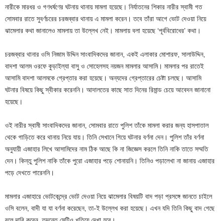
নারীকে মারধর ও গণধর্ষণের ঘটনায় থানায় মামলা হয়েছে। নির্যাতনের শিকার নারীর স্বামী গত
সোমবার রাতে সুবর্ণচরের চরজব্বার থানায় এ মামলা করেন। তবে তাঁরা আগে ভোট দেওয়া নিয়ে
ঝামেলার কথা জানালেও মামলায় তা উল্লেখ নেই। মামলায় বলা হয়েছে ‘পূর্ববিরোধের’ কথা।
চরজব্বার থানার ওসি নিজাম উদ্দিন সাংবাদিকদের জানান, একই এলাকার মোশারফ, সালাউদ্দিন,
বাদশা আলম ওরফে কুড়াইল্যা বাসু ও সোহেলসহ নয়জন মামলার আসামি। মামলার পর রাতেই
আসামি বাদশা আলমকে গ্রেপ্তার করা হয়েছে। অন্যদের গ্রেপ্তারের চেষ্টা চলছে। আসামি
ঘটনার বিষয়ে কিছু স্বীকার করেননি। আদালতের কাছে সাত দিনের রিমান্ড চেয়ে আবেদন জানানো
হয়েছে।
ওই নারীর স্বামী সাংবাদিকদের জানান, সোমবার রাতে পুলিশ তাঁকে মামলা করার জন্য হাসপাতাল
থেকে গাড়িতে করে থানায় নিয়ে যায়। তিনি সেখানে গিয়ে ঘটনার বর্ণনা দেন। পুলিশ তাঁর বর্ণনা
অনুযায়ী এজাহার লিখে আসামিদের নাম ঠিক আছে কি না জিজ্ঞেস করলে তিনি নাকি তাতে সম্মতি
দেন। কিন্তু পুলিশ নাকি তাঁকে পুরো এজাহার পড়ে শোনায়নি। তিনিও পড়ালেখা না জানায় এজাহার
পড়ে দেখতে পারেননি।
মামলার এজাহারে ভোটকেন্দ্রে ভোট দেওয়া নিয়ে ঝামেলার বিষয়টি বাদ পড়া প্রসঙ্গে জানতে চাইলে
ওসি বলেন, বাদী যা যা বর্ণনা করেছেন, তা-ই উল্লেখ করা হয়েছে। এখন যদি তিনি কিছু বাদ গেছে
বলে দাবি করেন, তদন্তে সেটিও খতিয়ে দেখা হবে।