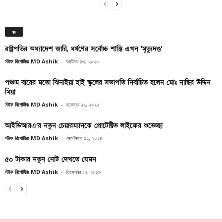
জ
রাষ্ট্রপতির অধ্যাদেশ জারি, ধর্ষণের সর্বোচ্চ শাস্তি এখন ‘মৃত্যুদণ্ড’
স্টাফ রিপোর্টারঃ MD Ashik
-
অক্টোবর ১৩, ২০২০
পঞ্চম বারের মতো ঝিনাইয়া হাই স্কুলের সভাপতি নির্বাচিত হলেন মোঃ নাছির উদ্দিন
মিয়া
স্টাফ রিপোর্টারঃ MD Ashik
-
নভেম্বর ২২, ২০২২
আইডিআরএ’র নতুন চেয়ারম্যানকে প্রোটেক্টিভ লাইফের শুভেচ্ছা
স্টাফ রিপোর্টারঃ MD Ashik
-
সেপ্টেম্বর ১২, ২০২৪
৫০ টাকার নতুন নোট দেখতে যেমন
স্টাফ রিপোর্টারঃ MD Ashik
-
ডিসেম্বর ১২, ২০১৯