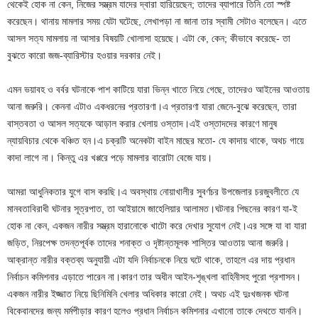
থেকেই হোক না কেন, নিজের সম্ভ্রম যাদের দ্বারা হারিয়েছেন; তাদের ব্যাপারে তিনি তো স্পষ্ট
করেছেন। থানায় মামলার সময় যেটা ঘটেছে, লেখাপড়া না জানা তার স্বামী সেটাও বলেছেন। এতে
আসল সত্য মামলায় না আসার বিষয়টি খোলাসা হয়েছে। এটা কে, কেন; কীভাবে করেছে- তা
বুঝতে কারো জজ-ব্যারিস্টার হওয়ার দরকার নেই।
এমন ভয়াবহ ও বর্বর ঘটনাকে পাশ কাটিয়ে যারা ভিন্ন খাতে নিয়ে গেছে, তাদেরও আইনের আওতায়
আনা জরুরি। কেননা এটাও একধরনের প্রতারণা।এ প্রতারণা যারা জেনে-বুঝে করেছেন, তারা
বাস্তবতা ও আসল সত্যকে আড়াল করার খেলায় ওস্তাদ।এই ওস্তাদদের কারণে মানুষ
ন্যায়বিচার থেকে বঞ্চিত হন।এ চক্রটি অনেকটা বাইন মাছের মতো- যে কাদায় থাকে, অথচ গায়ে
কাদা লাগে না। কিন্তু এর খপ্পরে পড়ে মামলার বারোটা বেজে যায়।
আমরা আধুনিকতার যুগে বাস করছি।এ অবস্থায় নোয়াখালীর সুবর্ণচর উপজেলার চরজুবলীতে যে
মানবতাবিরাধী ঘটনার সূত্রপাত, তা আইয়ামে জাহেলিয়ার আলামত।ঘটনার পিছনের কারণ যা-ই
হোক না কেন, একজন নারীর সম্ভ্রম হারানোকে খাটো করে দেখার সুযোগ নেই।এর সঙ্গে যা বা যারা
জড়িত, নিরপেক্ষ তদন্তপূর্বক তাদের শনাক্ত ও দৃষ্টান্তমূলক শাস্তির আওতায় আনা জরুরি।
আক্রান্ত নারীর বক্তব্য অনুযায়ী এটা যদি নির্বাচনকে নিয়ে ঘটে থাকে, তাহলে এর দায় প্রধান
নির্বাচন কমিশনার এড়াতে পারেন না।কারণ তার অধীন আইন-শৃঙ্খলা বাহিনীসহ পুরো প্রশাসন।
একজন নারীর ইজ্জাত নিয়ে ছিনিমিনি খেলার অধিকার কারো নেই। অথচ এই দুঃখজনক ঘটনা
বিকেবানদের জন্য মর্মপীড়ার কারণ হলেও প্রধান নির্বাচন কমিশনার এখানো তাকে দেথতে যাননি।