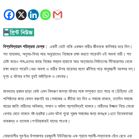
বিশ্ববিদ্যায়ল পরিক্রমা ডেস্ক :
একটি ভোট নাকি একজন নারীর জীবনকে কালিমায় ভরে দিল।
শত হাহাকার, অনুনয়-বিনয় আর অনুরোধেও নিজেকে রক্ষা করতে পারেননি ওই অবলা নারী। শত
চেষ্টা করেও পাষণ্ডদের কাছে নিজের সম্ভম হারানো আর অত্যাচার-নির্যাতনের স্টিমরোলার থেকে
রক্ষা করতে পারেনি।বরং অবলা এ নারীর উপর হায়েনার মতো ঝাঁপিয়ে পড়ে মানুষরূপী নরপশুর দল্।
ঘৃণ্য এ ঘটনার বর্ণনা খুবই মর্মান্তিক ও বেদনার।
মানবতার দুষমন ছাড়া কেউ এমন নিদারুণ জগন্য ঘটনার সঙ্গে সম্পৃক্ত হতে পারে না।চিহ্নিত এই
পাপিষ্ঠদের জন্য কেবল করুণাই হয়।সমাজের এ কীটরা যত দিন এ সমাজে থাকবে, ততদিন সমাজে
মায়ের জাতি নারীদের অধিকার, সম্মান ও মর্যাদা প্রশ্নবিদ্ধই থাকবে। নারীদের উজ্জত নিয়ে নোংরা
খেলায় মেতে থাকবে নষ্ট-ভ্রষ্টরা।এমন ঘটনা পুরো পুরুষ সমাজের জন্য কলঙ্ক।এতে বিবেকবানরা
বাকরুদ্ধ ও হতবাক।গণধিক্কারই যাদের পাওনা।
নোয়াখালীর সুবর্ণচর উপজেলার চরজুবলী ইউনিয়নের এক গ্রামে স্বামী-সন্তানকে বেঁধে রেখে এক