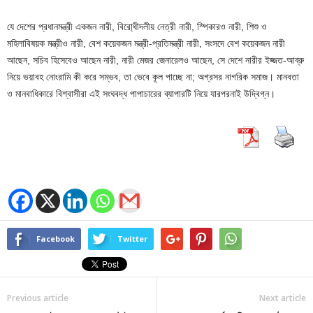
যে দেশের প্রধানমন্ত্রী একজন নারী, বিরো্ধীদলীয় নেত্রী নারী, স্পিকারও নারী, শিশু ও
মহিলাবিষয়ক মন্ত্রীও নারী, বেশ কয়েকজন মন্ত্রী-প্রতিমন্ত্রী নারী, সংসদে বেশ কয়েকজন নারী
আছেন, সচিব হিসেবেও আছেন নারী, নারী মেজর জেনারেলও আছেন, সে দেশে নারীর ইজ্জত-আব্রু
নিয়ে ভয়াবহ নোংরামি কী করে সম্ভব, তা ভেবে কূল পাচ্ছে না; অগ্রসর নাগরিক সমাজ। মানবতা
ও মানবাধিকারে বিশ্বাসীরা এই সংঘবদ্ধ পাপাচারের ব্যাপারটি নিয়ে যারপরনাই উদ্বিগ্ন।
Facebook
Twitter
Previous article
Next article