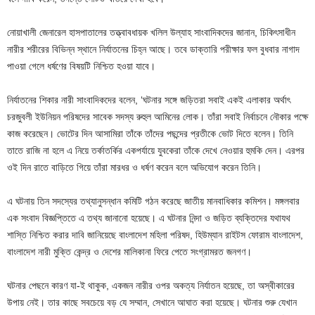
নোয়াখালী জেনারেল হাসপাতালের তত্ত্বাবধায়ক খলিল উল্যাহ সাংবাদিকদের জানান, চিকিৎসাধীন
নারীর শরীরের বিভিন্ন স্থানে নির্যাতনের চিহ্ন আছে। তবে ডাক্তারি পরীক্ষার ফল বুধবার নাগাদ
পাওয়া গেলে ধর্ষণের বিষয়টি নিশ্চিত হওয়া যাবে।
নির্যাতনের শিকার নারী সাংবাদিকদের বলেন, ‘ঘটনার সঙ্গে জড়িতরা সবাই একই এলাকার অর্থাৎ
চরজুবলী ইউনিয়ন পরিষদের সাবেক সদস্য রুহুল আমিনের লোক। তাঁরা সবাই নির্বাচনে নৌকার পক্ষে
কাজ করেছেন। ভোটের দিন আসামিরা তাঁকে তাঁদের পছন্দের প্রতীকে ভোট দিতে বলেন। তিনি
তাতে রাজি না হলে এ নিয়ে তর্কাতর্কির একপর্যায়ে যুবকেরা তাঁকে দেখে নেওয়ার হুমকি দেন। এরপর
ওই দিন রাতে বাড়িতে গিয়ে তাঁরা মারধর ও ধর্ষণ করেন বলে অভিযোগ করেন তিনি।
এ ঘটনায় তিন সদস্যের তথ্যানুসন্ধান কমিটি গঠন করেছে জাতীয় মানবাধিকার কমিশন। মঙ্গলবার
এক সংবাদ বিজ্ঞপ্তিতে এ তথ্য জানানো হয়েছে। এ ঘটনার নিন্দা ও জড়িত ব্যক্তিদের যথাযথ
শাস্তি নিশ্চিত করার দাবি জানিয়েছে বাংলাদেশ মহিলা পরিষদ, হিউম্যান রাইটস ফোরাম বাংলাদেশ,
বাংলাদেশ নারী মুক্তি কেন্দ্র ও দেশের মালিকানা ফিরে পেতে সংগ্রামরত জনগণ।
ঘটনার পেছনে কারণ যা-ই থাকুক, একজন নারীর ওপর অকত্য নির্যাতন হয়েছে, তা অস্বীকারের
উপায় নেই। তার কাছে সবচেয়ে বড় যে সম্মান, সেখানে আঘাত করা হয়েছে। ঘটনার শুরু যেখান