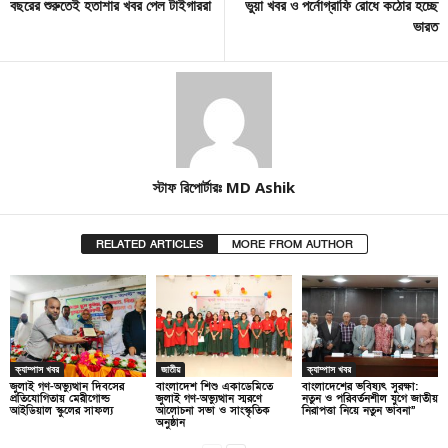
বছরের শুরুতেই হতাশার খবর পেল টাইগাররা
ভুয়া খবর ও পর্নোগ্রাফি রোধে কঠোর হচ্ছে
ভারত
স্টাফ রিপোর্টারঃ MD Ashik
RELATED ARTICLES
MORE FROM AUTHOR
ক্যাম্পাস খবর
জাতীয়
ক্যাম্পাস খবর
জুলাই গণ-অভ্যুত্থান দিবসের
বাংলাদেশ শিশু একাডেমিতে
বাংলাদেশের ভবিষ্যৎ সুরক্ষা:
প্রতিযোগিতায় মেরীগোল্ড
জুলাই গণ-অভ্যুত্থান স্মরণে
নতুন ও পরিবর্তনশীল যুগে জাতীয়
আইডিয়াল স্কুলের সাফল্য
আলোচনা সভা ও সাংস্কৃতিক
নিরাপত্তা নিয়ে নতুন ভাবনা”
অনুষ্ঠান