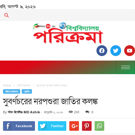
রবি, আগস্ট ৯, ২০২৬
Home
আইন/আদালত
সুবর্ণচরের নরপশুরা জাতির কলঙ্ক
আইন/আদালত
ব্রেকিং
সুবর্ণচরের নরপশুরা জাতির কলঙ্ক
By
স্টাফ রিপোর্টারঃ MD Ashik
-
জানুয়ারি ২, ২০১৯
261
0
Facebook
Twitter