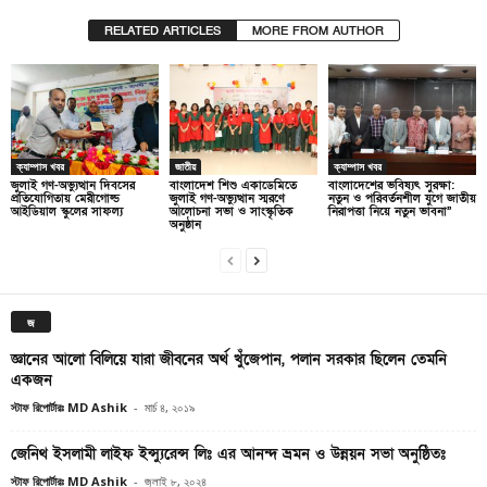
RELATED ARTICLES
MORE FROM AUTHOR
ক্যাম্পাস খবর
জাতীয়
ক্যাম্পাস খবর
জুলাই গণ-অভ্যুত্থান দিবসের
বাংলাদেশ শিশু একাডেমিতে
বাংলাদেশের ভবিষ্যৎ সুরক্ষা:
প্রতিযোগিতায় মেরীগোল্ড
জুলাই গণ-অভ্যুত্থান স্মরণে
নতুন ও পরিবর্তনশীল যুগে জাতীয়
আইডিয়াল স্কুলের সাফল্য
আলোচনা সভা ও সাংস্কৃতিক
নিরাপত্তা নিয়ে নতুন ভাবনা”
অনুষ্ঠান
জ
জ্ঞানের আলো বিলিয়ে যারা জীবনের অর্থ খুঁজেপান, পলান সরকার ছিলেন তেমনি
একজন
স্টাফ রিপোর্টারঃ MD Ashik
-
মার্চ ৪, ২০১৯
জেনিথ ইসলামী লাইফ ইন্স্যুরেন্স লিঃ এর আনন্দ ভ্রমন ও উন্নয়ন সভা অনুষ্ঠিতঃ
স্টাফ রিপোর্টারঃ MD Ashik
-
জুলাই ৮, ২০২৪