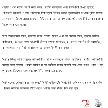
এছাড়াও এক দলের প্রার্থী অন্য দলের প্রতীক ব্যবহারের ওপর নিষেধাজ্ঞা চাওয়া হয়েছে।
পাশাপাশি রিটকারী ও তার পরিবারের নিরাপত্তা নিশ্চিত করতে প্রয়োজনীয় সংখ্যক পুলিশ সদস্য
মোতায়েনের নির্দেশ চাওয়া হয়েছে। রিটে ২০ বা ১৪ দল নামে জোট গঠন করে নির্বাচন করার ওপর
নিষেধাজ্ঞা চাওয়া হয়েছে।
রিটে মন্ত্রিপরিষদ সচিব, স্বরাষ্ট্র সচিব, আইন, বিচার ও সংসদ বিষয়ক সচিব, প্রধান নির্বাচন
কমিশনার, ১৪ দলের পক্ষে আওয়ামী লীগের সাধারণ সম্পাদক, ২০ দলের পক্ষ বিএনপি মহাসচিব,
রাশেদ খান মেনন, মির্জা আব্বাসসহ ১০ জনকে বিবাদী করা হয়েছে।
তিনি (ইউনুছ আলী আকন্দ) আইনজীবী ও ঢাকা-৮ আসনের লাঙ্গল প্রতীকের প্রার্থী। আইনজীবী
ইউনুছ আলী জানান, একাদশ জাতীয় সংসদ নির্বাচনে সশস্ত্র বাহিনী দিয়ে ভোটগ্রহণ, গণনা ও ফল
প্রকাশের নির্দেশনা চেয়ে হাইকোর্টে রিট দায়ের করা হয়েছে।
তিনি বলেন, সোমবার (২৪ ডিসেম্বর) রিটটি হাইকোর্টের বিচারপতি জেবিএম হাসান ও বিচারপতি
খায়রুল আলমের সমন্বয়ে গঠিত বেঞ্চে শুনানির জন্য উপস্থাপন করা হবে।