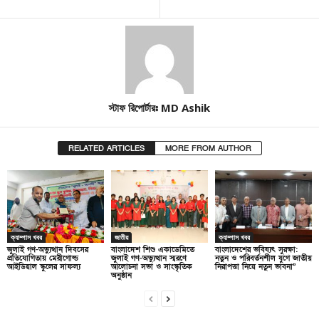
স্টাফ রিপোর্টারঃ MD Ashik
RELATED ARTICLES
MORE FROM AUTHOR
ক্যাম্পাস খবর
জাতীয়
ক্যাম্পাস খবর
জুলাই গণ-অভ্যুত্থান দিবসের
বাংলাদেশ শিশু একাডেমিতে
বাংলাদেশের ভবিষ্যৎ সুরক্ষা:
প্রতিযোগিতায় মেরীগোল্ড
জুলাই গণ-অভ্যুত্থান স্মরণে
নতুন ও পরিবর্তনশীল যুগে জাতীয়
আইডিয়াল স্কুলের সাফল্য
আলোচনা সভা ও সাংস্কৃতিক
নিরাপত্তা নিয়ে নতুন ভাবনা”
অনুষ্ঠান