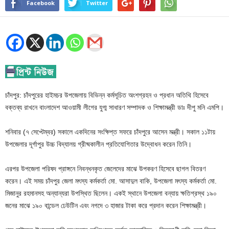
Facebook
Twitter
চাঁদপুর: চাঁদপুরের হাইমচর উপজেলায় বিভিন্ন কর্মসূচিত অংশগ্রহন ও প্রধান অতিথি হিসেবে
বক্তব্য রাখনে বাংলাদেশ আওয়ামী লীগের যুগ্ম সাধারণ সম্পাদক ও শিক্ষামন্ত্রী ডাঃ দীপু মনি এমপি।
শনিবার (৭ সেপ্টেম্বর) সকালে একদিনের সংক্ষিপ্ত সফরে চাঁদপুরে আসেন মন্ত্রী। সকাল ১১টায়
উপজেলার দূর্গাপুর উচ্চ বিদ্যালয় গ্রীষ্মকালীন প্রতিযোগিতার উদ্বোধন করেন তিনি।
এরপর উপজেলা পরিষদ প্রাঙ্গনে নিবন্ধনকৃত জেলেদের মাঝে উপকরণ হিসেবে ছাগল বিতরণ
করেন। এই সময় চাঁদপুর জেলা মৎস্য কর্মকর্তা মো. আসাদুল বাকি, উপজেলা মৎস্য কর্মকর্তা মো.
মিজানুর রহমানসহ অন্যান্যরা উপস্থিত ছিলেন। একই স্থানে উপজেলা বন্যায় ক্ষতিগ্রস্থ ১৯০
জনের মাঝে ১৯০ বান্ডেল ঢেউটিন এবং নগদে ৩ হাজার টাকা করে প্রদান করেন শিক্ষামন্ত্রী।