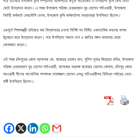
পরে হাইমচর উপজেলা কৃষি সম্প্রসার অধিদপ্তর কর্তৃক আয়োজিত ৩ দিনব্যাপী কৃষি মেলা ফিতা
কেটে উদ্বোধন করেন। এ সময় উপজেলা পরিষদ চেয়ারম্যান নূর হোসেন পাটওয়ারী, উপজেলা
নির্বাহী কর্মকর্তা ফেরদৌসি বেগম, উপজেলা কৃষি কর্মকর্তাসহ অন্যান্যরা উপস্থিত ছিলেন।
এরপূর্বে শিক্ষামন্ত্রী হাইমচর মহা বিদ্যালয়ের ৪তলা বিশিষ্ট নব নির্মিত একাডেমিক ভবনের ফলক
উন্মোচন করে উদ্বোধন করেন। পরে উপস্থিত সকলে দেশ ও জাতির মঙ্গল কামানায় দোয়া
মোনাজাত করেন।
এই সময় চাঁদপুরের জেলা প্রশাসক মো. মাজেদুর রহমান খান, পুলিশ সুপার জিহাদুল কবির, উপজেলা
পরিষদ চেয়ারম্যান নুর হোসেন পাটওয়ারী, কলেজের অধ্যক্ষ মনোয়ার হোসেন মোল্লা, চাঁদপুর জেলা
আওয়ামী লীগের সাংগঠনিক সম্পাদক তাফাজ্জল হোসেন এসডু পাটওয়ারীসহ বিভিন্ন পর্যায়ের নেতা-
কর্মী উপস্থিত ছিলেন।