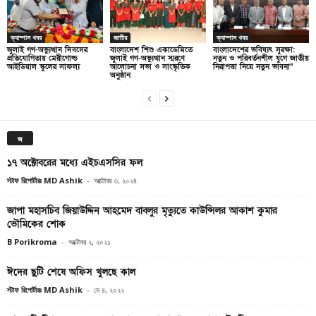
ক্যাম্পাস খবর
জাতীয়
ক্যাম্পাস খবর
জুলাই গণ-অভ্যুত্থান দিবসের
বাংলাদেশ শিশু একাডেমিতে
বাংলাদেশের ভবিষ্যৎ সুরক্ষা:
প্রতিযোগিতায় মেরীগোল্ড
জুলাই গণ-অভ্যুত্থান স্মরণে
নতুন ও পরিবর্তনশীল যুগে জাতীয়
আইডিয়াল স্কুলের সাফল্য
আলোচনা সভা ও সাংস্কৃতিক
নিরাপত্তা নিয়ে নতুন ভাবনা”
অনুষ্ঠান
জ
১৭ অক্টোবরের মধ্যে এইচএসসির ফল
স্টাফ রিপোর্টারঃ MD Ashik
-
অক্টোবর ৩, ২০২৪
জাপা মহাসচিব জিয়াউদ্দিন আহমেদ বাবলুর মৃত্যুতে কাউন্সিলর আকাশ কুমার
ভৌমিকের শোক
B Porikroma
-
অক্টোবর ২, ২০২১
ঈদের ছুটি শেষে অফিস খুলছে কাল
স্টাফ রিপোর্টারঃ MD Ashik
-
মে ৪, ২০২২