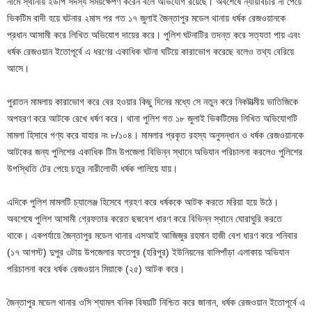
নামে স্থানীয় ইউপি সদস্য সময়ক্ষেপণ করেন বলে অভিযোগ রয়েছে। অবশেষে ন্যায়বিচার না পেয়ে
ভিকটিম বাদী হয়ে ঘটনার ২মাস পর গত ১৭ জুলাই জৈন্তাপুর মডেল থানায় ধর্ষক রেজওয়ানকে
প্রধান আসামী করে লিখিত অভিযোগ দায়ের করে। পুলিশ ঘটনাটির তদন্ত করে সত্যতা পায় এবং
ধর্ষক রেজওয়ান ইতোপূর্বে এ ধরণের একাধিক ঘটনা ঘটিয়ে কারাভোগ করেছে বলেও তথ্য বেরিয়ে
আসে।
পুরাতন মামলায় কারাভোগ করে বের হওয়ার কিছু দিনের মধ্যে সে নতুন করে নিকটাত্মীয় ভাতিজিকে
অপহরণ করে আটকে রেখে ধর্ষণ করে। থানা পুলিশ গত ১৮ জুলাই ভিকটিমের লিখিত অভিযোগটি
মামলা হিসাবে গণ্য করে যাহার নং ৮/১০৪। মামলার প্রকৃত রহস্য অনুসন্ধান ও ধর্ষক রেজওয়ানকে
আটকের জন্য পুলিশের একাধিক টিম উপজেলা বিভিন্ন স্থানে অভিযান পরিচালনা করলেও পুলিশের
উপস্থিতি টের পেয়ে চতুর নারীলোভী ধর্ষক পালিয়ে যায়।
এদিকে পুলিশ মামলটি চ্যালেঞ্জ হিসেবে গ্রহণ করে ধর্ষককে আটক করতে মরিয়া হয়ে উঠে।
অবশেষে পুলিশ আসামী গ্রেফতার করেত ছদ্মবেশ ধারণ করে বিভিন্ন স্থানে ঘোরাঘুরি করতে
থাকে। একপর্যায়ে জৈন্তাপুর মডেল থানার এসআই আজিজুর রহমান হাজী বেশ ধারণ করে শনিবার
(১৭ আগস্ট) দুপুর ৩টায় উপজেলার ফতেপুর (হরিপুর) ইউনিয়নের বালিপাঁড়া এলাকায় অভিযান
পরিচালনা করে ধর্ষক রেজওয়ান মিয়াকে (২৫) আটক করে।
জৈন্তাপুর মডেল থানার ওসি শ্যামল বনিক বিষয়টি নিশ্চিত করে জানান, ধর্ষক রেজওয়ান ইতোপূর্বে এ