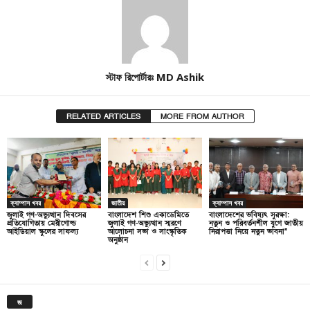
স্টাফ রিপোর্টারঃ MD Ashik
RELATED ARTICLES
MORE FROM AUTHOR
ক্যাম্পাস খবর
জাতীয়
ক্যাম্পাস খবর
জুলাই গণ-অভ্যুত্থান দিবসের
বাংলাদেশ শিশু একাডেমিতে
বাংলাদেশের ভবিষ্যৎ সুরক্ষা:
প্রতিযোগিতায় মেরীগোল্ড
জুলাই গণ-অভ্যুত্থান স্মরণে
নতুন ও পরিবর্তনশীল যুগে জাতীয়
আইডিয়াল স্কুলের সাফল্য
আলোচনা সভা ও সাংস্কৃতিক
নিরাপত্তা নিয়ে নতুন ভাবনা”
অনুষ্ঠান
জ