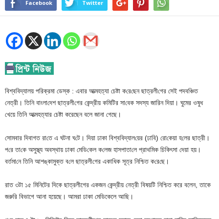
Facebook
Twitter
বিশ্ববিদ্যালয় পরিক্রমা ডেস্ক : এবার আত্মহত্যা চেষ্টা ক‌রে‌ছেন ছাত্রলী‌গের সেই পদব‌ঞ্চিত
নেত্রী। তি‌নি বাংলা‌দেশ ছাত্রলী‌গের কেন্দ্রীয় ক‌মি‌টির সা‌বেক সদস্য জা‌রিন দিয়া। ঘুমের ওষুধ
খেয়ে তি‌নি আত্মহত্যার চেষ্টা করেছেন বলে জানা গেছে।
সোমবার দিবাগত রা‌তে এ ঘটনা ঘ‌টে। দিয়া ঢাকা বিশ্ববিদ্যাল‌য়ের (ঢা‌বি) রো‌কেয়া হ‌লের ছাত্রী।
প‌রে তা‌কে অসুস্থ্য অবস্থায় ঢাকা মে‌ডি‌কেল ক‌লেজ হাসপাতা‌লে প্রাথ‌মিক চি‌কিৎসা দেয়া হয়।
বর্তমা‌নে তি‌নি আশঙ্কামুক্ত ব‌লে ছাত্রলী‌গের একা‌ধিক সূত্র নি‌শ্চিত ক‌রে‌ছে।
রাত ৩টা ১৫ মিনিটের দিকে ছাত্রলীগের একজন কেন্দ্রীয় নেত্রী বিষয়‌টি নিশ্চিত করে বলেন, তাকে
জরুরি বিভাগে আনা হয়েছে। আমরা ঢাকা মেডিকেলে আছি।