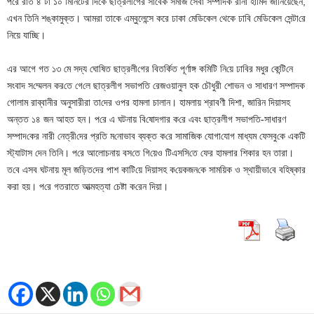
প‌রে রাত ৪ টা ১০ মিনিটের দিকে ছাত্রলীগের সাবেক সমাজ সেবা সম্পাদক রানা হামিদ জানিয়েছেন,
এখন তিনি শঙ্কামুক্ত। আমরা তাকে এম্বুলেন্সে করে ঢাকা মেডিকেল থেকে ঢা‌বি মেডিকেল সেন্টা‌রে
নিয়ে যাচ্ছি।
এর আগে গত ১৩ মে সদ্য ঘো‌ষিত ছাত্রলী‌গের বিত‌র্কিত পূর্ণাঙ্গ ক‌মি‌টি নি‌য়ে ঢা‌বির মধুর কে‌ন্টি‌নে
সংবাদ স‌ম্মেলন কর‌তে গে‌লে ছাত্রলীগ সভাপ‌তি রেজওয়ানুল হক চৌধুরী শোভন ও সাধারণ সম্পাদক
গোলাম রাব্বানীর অনুসারীরা তা‌দের ওপর হামলা চালান। হামলায় শ্রাবণী ‌দিশা, জা‌রিন দিয়াসহ
অন্তত ১৪ জন আহত হন। প‌রে এ ঘটনায় বি‌ষোদগার ক‌রে এবং ছাত্রলীগ সভাপ‌তি-সাধারণ
সম্পাদ‌কের নারী নেত্রী‌দের প্রতি ম‌নোভাব ব্যক্ত ক‌রে সামা‌জিক যোগা‌যোগ মাধ্যম ফেসবু‌কে এক‌টি
স্ট্যাটাস দেন তি‌নি। প‌রে আলোচনায় বস‌তে গি‌য়েও টিএস‌সি‌তে ফের হামলার শিকার হন তারা।
ত‌বে এসব ঘটনায় মূল জ‌ড়িত‌দের পাশ কা‌টি‌য়ে দিয়াসহ ক‌য়েকজন‌কে সাম‌য়িক ও স্থায়ীভা‌বে ব‌হিষ্কার
করা হয়। প‌রে গতরাতে আত্মহত্যা চেষ্টা ক‌রেন দিয়া।