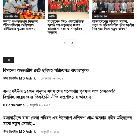
ক্যাম্পাস খবর
জাতীয়
ক্যাম্পাস খবর
জুলাই গণ-অভ্যুত্থান দিবসের
বাংলাদেশ শিশু একাডেমিতে
বাংলাদেশের ভবিষ্যৎ সুরক্ষা:
প্রতিযোগিতায় মেরীগোল্ড
জুলাই গণ-অভ্যুত্থান স্মরণে
নতুন ও পরিবর্তনশীল যুগে জাতীয়
আইডিয়াল স্কুলের সাফল্য
আলোচনা সভা ও সাংস্কৃতিক
নিরাপত্তা নিয়ে নতুন ভাবনা”
অনুষ্ঠান
জ
বিমানের অভ্যন্তরীণ রুটে ছবিসহ পরিচয়পত্র বাধ্যতামূলক
স্টাফ রিপোর্টারঃ MD Ashik
-
ফেব্রুয়ারি ২৬, ২০১৯
এনএসইউ’র ১২জন অনুষদ সদস্যদের গবেষণায় পুরস্কার লাভ বেসরকারি
বিশ্ববিদ্যালয়ের জন্য পিএইচডি নীতি সংশোধনের আহবান
B Porikroma
-
জানুয়ারি ২৬, ২০২৩
যাত্রাবাড়ীতে ঢাকা জেলা পরিষদ এর উদ্যোগে প্রশিক্ষণ প্রাপ্ত অসহায় গরীব মহিলাদের
মাঝে নতুন সেলাই...
স্টাফ রিপোর্টারঃ MD Ashik
-
জানুয়ারি ৯, ২০২১