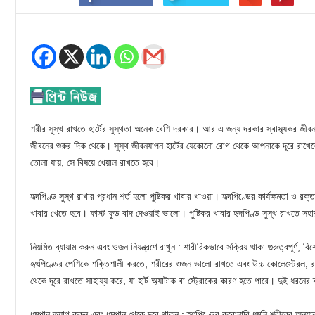
শরীর সুস্থ রাখতে হার্টের সুস্থতা অনেক বেশি দরকার। আর এ জন্য দরকার স্বাস্থ্যকর 
জীবনের শুরুর দিক থেকে। সুস্থ জীবনযাপন হার্টের যেকোনো রোগ থেকে আপনাকে দূরে রাখ
তোলা যায়, সে বিষয়ে খেয়াল রাখতে হবে।
হৃদপিণ্ড সুস্থ রাখার প্রধান শর্ত হলো পুষ্টিকর খাবার খাওয়া। হৃদপিণ্ডের কার্যক্ষমতা ও রক্ত
খাবার খেতে হবে। ফাস্ট ফুড বাদ দেওয়াই ভালো। পুষ্টিকর খাবার হৃদপিণ্ড সুস্থ রাখতে স
নিয়মিত ব্যায়াম করুন এবং ওজন নিয়ন্ত্রণে রাখুন : শারীরিকভাবে সক্রিয় থাকা গুরুত্বপূর্ণ, ব
হৃৎপিণ্ডের পেশিকে শক্তিশালী করতে, শরীরের ওজন ভালো রাখতে এবং উচ্চ কোলেস্টেরল, রক্
থেকে দূরে রাখতে সাহায্য করে, যা হার্ট অ্যাটাক বা স্ট্রোকের কারণ হতে পারে। দুই ধরনের
ধূমপান ত্যাগ করুন এবং ধূমপান থেকে দূরে থাকুন : হৃৎপিণ্ডের করোনারি ধমনি শরীরের অন্যান্