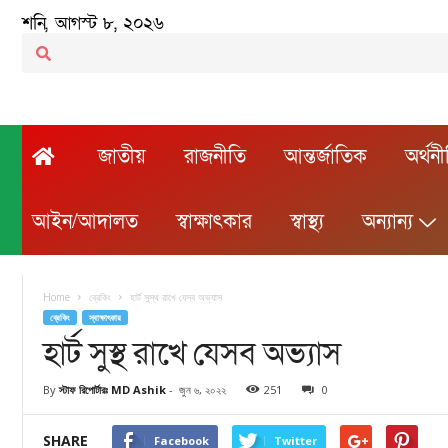
শনি, আগস্ট ৮, ২০২৬
জাতীয়
রাজনীতি
আন্তর্জাতিক
অর্থন
আইন/আদালত
স্বাক্ষাৎকার
স্বাস্থ্য
অন্যান্য
Home
ব্রেকিং
হার্ট সুস্থ রাখে যেসব অভ্যাস
ব্রেকিং
স্বাক্ষাৎকার
হার্ট সুস্থ রাখে যেসব অভ্যাস
By
স্টাফ রিপোর্টারঃ MD Ashik
-
জুন ৬, ২০২২
251
0
SHARE
Facebook
Twitter