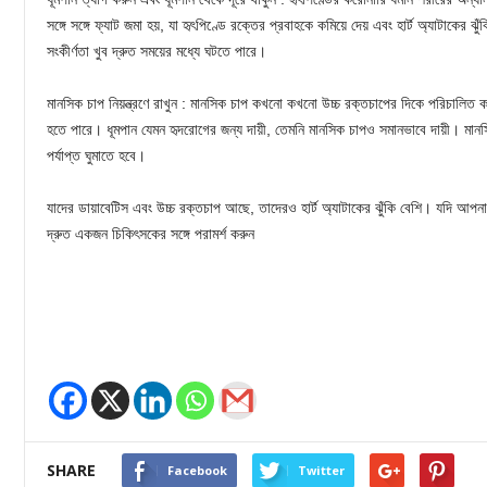
সঙ্গে সঙ্গে ফ্যাট জমা হয়, যা হৃৎপিণ্ডে রক্তের প্রবাহকে কমিয়ে দেয় এবং হার্ট অ্যাটাকের 
সংকীর্ণতা খুব দ্রুত সময়ের মধ্যে ঘটতে পারে।
মানসিক চাপ নিয়ন্ত্রণে রাখুন : মানসিক চাপ কখনো কখনো উচ্চ রক্তচাপের দিকে পরিচালিত ক
হতে পারে। ধূমপান যেমন হৃদরোগের জন্য দায়ী, তেমনি মানসিক চাপও সমানভাবে দায়ী। মান
পর্যাপ্ত ঘুমাতে হবে।
যাদের ডায়াবেটিস এবং উচ্চ রক্তচাপ আছে, তাদেরও হার্ট অ্যাটাকের ঝুঁকি বেশি। যদি আপনার হ
দ্রুত একজন চিকিৎসকের সঙ্গে পরামর্শ করুন
SHARE
Facebook
Twitter