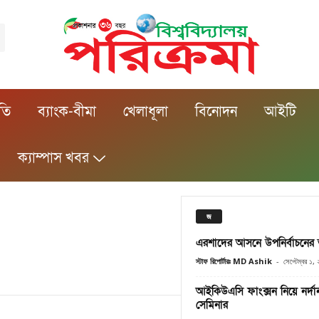
ীতি
ব্যাংক-বীমা
খেলাধূলা
বিনোদন
আইটি
ক্যাম্পাস খবর
জ
এরশাদের আসনে উপনির্বাচনের
স্টাফ রিপোর্টারঃ MD Ashik
-
সেপ্টেম্বর ১,
আইকিউএসি ফাংক্সন নিয়ে নর্দান
সেমিনার