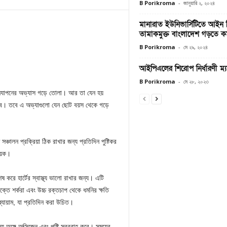
B Porikroma
-
জানুয়ারি ২, ২০২৪
মানারাত ইউনিভার্সিটিতে আইন 
তামাকমুক্ত বাংলাদেশ গড়তে কর
B Porikroma
-
মে ২৯, ২০২৪
আইপিএলের শিরোপ নির্ধারণী ম্
B Porikroma
-
মে ২৮, ২০২৩
জীবনযাপনের অভ্যাস গড়ে তোলা। আর তা যেন হয়
েবে। তবে এ অভ্যাগুলো যেন ছোট বয়স থেকে গড়ে
 সঞ্চালন প্রক্রিয়া ঠিক রাখার জন্য প্রতিদিন পুষ্টিকর
হায়ক।
িশেষ করে হার্টের স্বাস্থ্য ভালো রাখার জন্য। এটি
তে শর্করা এবং উচ্চ রক্তচাপ থেকে ধমনির ক্ষতি
 ব্যায়াম, যা প্রতিদিন করা উচিত।
য অঙ্গে অক্সিজেন এবং পুষ্টি সরবরাহ করে। সময়ের