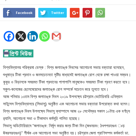
Facebook
Twitter
বিশ্ববিদ্যালয় পরিক্রমা ডেস্ক : বিশ্ব জলাতঙ্ক দিবসের আলোচনা সভায় বক্তারা বলেছেন,
শুধুমাত্র টিকা প্রদান ও জনসচেতনতা সৃষ্টির মাধ্যমেই জলাতঙ্ক রোগ থেকে রক্ষা পাওয়া সম্ভব।
কুকুর ও বিড়ালকে সময়মত টিকা প্রদানের পাশাপাশি মানুষকেও সময়মত টিকা গ্রহণ করতে হবে।
স্কুল-কলেজের ছেলেমেয়েদের জলাতঙ্ক রোগ সম্পর্কে সচেতন করে তুলতে হবে।
আজ শনিবার ১৩তম বিশ্ব জলাতঙ্ক দিবস ২০১৯ উপলক্ষ্যে চট্টগ্রাম ভেটেরিনারি এনিম্যাল
সাইন্সেস বিশ্ববিদ্যালয়ে (সিভাসু) অনুষ্ঠিত এক আলোচনা সভায় বক্তারা উপরোক্ত কথা বলেন।
বিশ্ব জলাতঙ্ক দিবস উপলক্ষ্যে সিভাসু ক্যাম্পাসে আজ ২৮ সেপ্টেম্বর সকাল ১০টায় এক বর্ণাঢ্য
র‌্যালি, আলোচনা সভা ও টিকাদান কর্মসূচি পালিত হয়েছে।
সিভাসু অডিটোরিয়ামে “জলাতঙ্ক: নির্মূল করার জন্য টিকা দিন (জধনরবং: ঠধপপরহধঃব ঃড়
ঊষরসরহধঃব)” শীর্ষক এক আলোচনা সভা অনুষ্ঠিত হয়। চট্টগ্রাম জেলা প্রাণিসম্পদ কর্মকর্তা ডা.