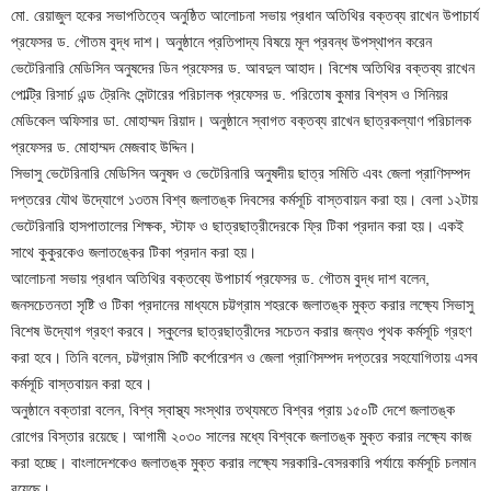
মো. রেয়াজুল হকের সভাপতিত্বে অনুষ্ঠিত আলোচনা সভায় প্রধান অতিথির বক্তব্য রাখেন উপাচার্য
প্রফেসর ড. গৌতম বুদ্ধ দাশ। অনুষ্ঠানে প্রতিপাদ্য বিষয়ে মূল প্রবন্ধ উপস্থাপন করেন
ভেটেরিনারি মেডিসিন অনুষদের ডিন প্রফেসর ড. আবদুল আহাদ। বিশেষ অতিথির বক্তব্য রাখেন
পোল্ট্রি রিসার্চ এন্ড ট্রেনিং সেন্টারের পরিচালক প্রফেসর ড. পরিতোষ কুমার বিশ্বস ও সিনিয়র
মেডিকেল অফিসার ডা. মোহাম্মদ রিয়াদ। অনুষ্ঠানে স্বাগত বক্তব্য রাখেন ছাত্রকল্যাণ পরিচালক
প্রফেসর ড. মোহাম্মদ মেজবাহ উদ্দিন।
সিভাসু ভেটেরিনারি মেডিসিন অনুষদ ও ভেটেরিনারি অনুষদীয় ছাত্র সমিতি এবং জেলা প্রাণিসম্পদ
দপ্তরের যৌথ উদ্যোগে ১৩তম বিশ্ব জলাতঙ্ক দিবসের কর্মসূচি বাস্তবায়ন করা হয়। বেলা ১২টায়
ভেটেরিনারি হাসপাতালের শিক্ষক, স্টাফ ও ছাত্রছাত্রীদেরকে ফ্রি টিকা প্রদান করা হয়। একই
সাথে কুকুরকেও জলাতঙ্কের টিকা প্রদান করা হয়।
আলোচনা সভায় প্রধান অতিথির বক্তব্যে উপাচার্য প্রফেসর ড. গৌতম বুদ্ধ দাশ বলেন,
জনসচেতনতা সৃষ্টি ও টিকা প্রদানের মাধ্যমে চট্টগ্রাম শহরকে জলাতঙ্ক মুক্ত করার লক্ষ্যে সিভাসু
বিশেষ উদ্যোগ গ্রহণ করবে। স্কুলের ছাত্রছাত্রীদের সচেতন করার জন্যও পৃথক কর্মসূচি গ্রহণ
করা হবে। তিনি বলেন, চট্টগ্রাম সিটি কর্পোরেশন ও জেলা প্রাণিসম্পদ দপ্তরের সহযোগিতায় এসব
কর্মসূচি বাস্তবায়ন করা হবে।
অনুষ্ঠানে বক্তারা বলেন, বিশ্ব স্বাস্থ্য সংস্থার তথ্যমতে বিশ্বর প্রায় ১৫০টি দেশে জলাতঙ্ক
রোগের বিস্তার রয়েছে। আগামী ২০৩০ সালের মধ্যে বিশ্বকে জলাতঙ্ক মুক্ত করার লক্ষ্যে কাজ
করা হচ্ছে। বাংলাদেশকেও জলাতঙ্ক মুক্ত করার লক্ষ্যে সরকারি-বেসরকারি পর্যায়ে কর্মসূচি চলমান
রয়েছে।