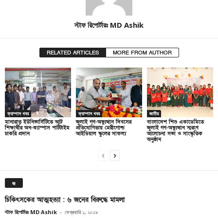
স্টাফ রিপোর্টারঃ MD Ashik
RELATED ARTICLES
MORE FROM AUTHOR
ক্যাম্পাস খবর
ক্যাম্পাস খবর
জাতীয়
মানারাত ইউনিভার্সিটিতে আট
জুলাই গণ-অভ্যুত্থান দিবসের
বাংলাদেশ শিশু একাডেমিতে
শিক্ষার্থীর অন-ক্যাম্পাস পার্টটাইম
প্রতিযোগিতায় মেরীগোল্ড
জুলাই গণ-অভ্যুত্থান স্মরণে
চাকরি প্রদান
আইডিয়াল স্কুলের সাফল্য
আলোচনা সভা ও সাংস্কৃতিক
অনুষ্ঠান
জ
চিকিৎসকের আত্মহত্যা : ৬ জনের বিরুদ্ধে মামলা
স্টাফ রিপোর্টারঃ MD Ashik
-
ফেব্রুয়ারি ১, ২০১৯