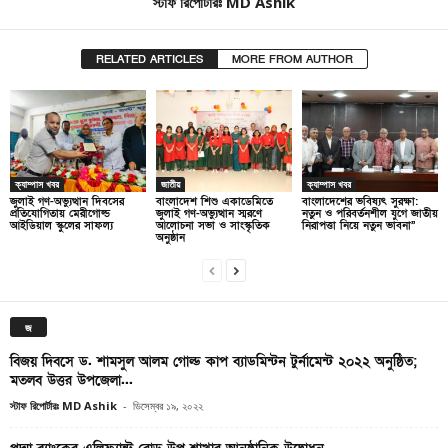
স্টাফ রিপোর্টারঃ MD Ashik
RELATED ARTICLES
MORE FROM AUTHOR
ক্যাম্পাস খবর
জাতীয়
ক্যাম্পাস খবর
জুলাই গণ-অভ্যুত্থান দিবসের
বাংলাদেশ শিশু একাডেমিতে
বাংলাদেশের ভবিষ্যৎ সুরক্ষা:
প্রতিযোগিতায় মেরীগোল্ড
জুলাই গণ-অভ্যুত্থান স্মরণে
নতুন ও পরিবর্তনশীল যুগে জাতীয়
আইডিয়াল স্কুলের সাফল্য
আলোচনা সভা ও সাংস্কৃতিক
নিরাপত্তা নিয়ে নতুন ভাবনা”
অনুষ্ঠান
জ
বিজয় দিবসে ড. শামসুল আলম গোল্ড কাপ ব্যাডমিন্টন টুর্নামেন্ট ২০২২ অনুষ্ঠিত;
মতলব উত্তর উপজেলা...
স্টাফ রিপোর্টারঃ MD Ashik
-
ডিসেম্বর ১৯, ২০২২