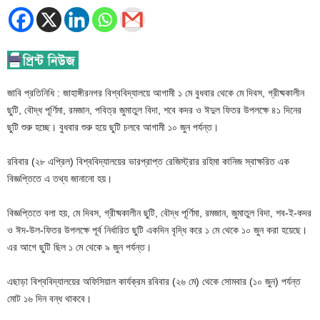
জাবি প্রতিনিধি : জাহাঙ্গীরনগর বিশ্ববিদ্যালয়ে আগামী ১ মে বুধবার থেকে মে দিবস, গ্রীষ্মকালীন
ছুটি, বৌদ্ধ পূর্ণিমা, রমজান, পবিত্র জুমাতুল বিদা, শবে কদর ও ঈদুল ফিতর উপলক্ষে ৪১ দিনের
ছুটি শুরু হচ্ছে। বুধবার শুরু হয়ে ছুটি চলবে আগামী ১০ জুন পর্যন্ত।
রবিবার (২৮ এপ্রিল) বিশ্ববিদ্যালয়ের ভারপ্রাপ্ত রেজিস্ট্রার রহিমা কানিজ স্বাক্ষরিত এক
বিজ্ঞপ্তিতে এ তথ্য জানানো হয়।
বিজ্ঞপ্তিতে বলা হয়, মে দিবস, গ্রীষ্মকালীন ছুটি, বৌদ্ধ পূর্ণিমা, রমজান, জুমাতুল বিদা, শব-ই-কদর
ও ঈদ-উল-ফিতর উপলক্ষে পূর্ব নির্ধারিত ছুটি একদিন বৃদ্ধি করে ১ মে থেকে ১০ জুন করা হয়েছে।
এর আগে ছুটি ছিল ১ মে থেকে ৯ জুন পর্যন্ত।
এছাড়া বিশ্ববিদ্যালয়ের অফিসিয়াল কার্যক্রম রবিবার (২৬ মে) থেকে সোমবার (১০ জুন) পর্যন্ত
মোট ১৬ দিন বন্ধ থাকবে।