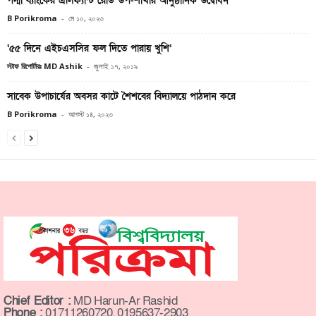
পদ্মা ব্যাংকের এলিফ্যান্ট রোড উপ-শাখার আনুষ্ঠানিক উদ্বোধন
B Porikroma
-
মে ১০, ২০২৩
‘৫৫ দিনে এইচএসসির ফল দিতে পারায় খুশি’
স্টাফ রিপোর্টারঃ MD Ashik
-
জুলাই ১৭, ২০১৯
সাবেক উপাচার্যের অবসর কাটে শৈশবের বিদ্যালয়ে পাঠদান করে
B Porikroma
-
আগস্ট ১৪, ২০২৩
Chief Editor :
MD Harun-Ar Rashid
Phone :
01711260720, 0195637-2903