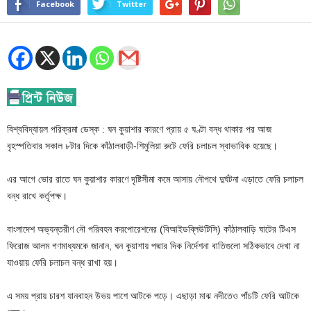
Facebook
Twitter
বিশ্ববিদ্যায়ল পরিক্রমা ডেস্ক : ঘন কুয়াশার কারণে প্রায় ৫ ঘণ্টা বন্ধ থাকার পর আজ
বৃহস্পতিবার সকাল ৮টার দিকে কাঁঠালবাড়ী-শিমুলিয়া রুটে ফেরি চলাচল স্বাভাবিক হয়েছে।
এর আগে ভোর রাতে ঘন কুয়াশার কারণে দৃষ্টিসীমা কমে আসায় নৌপথে দুর্ঘটনা এড়াতে ফেরি চলাচল
বন্ধ রাখে কর্তৃপক্ষ।
বাংলাদেশ অভ্যন্তরীণ নৌ পরিবহন করপোরেশনের (বিআইডব্লিউটিসি) কাঁঠালবাড়ি ঘাটের টিএস
ফিরোজ আলম গণমাধ্যমকে জানান, ঘন কুয়াশায় পদ্মার দিক নির্দেশনা বাতিগুলো সঠিকভাবে দেখা না
যাওয়ায় ফেরি চলাচল বন্ধ রাখা হয়।
এ সময় প্রায় চারশ যানবাহন উভয় পাশে আটকে পড়ে। এছাড়া মাঝ নদীতেও পাঁচটি ফেরি আটকে