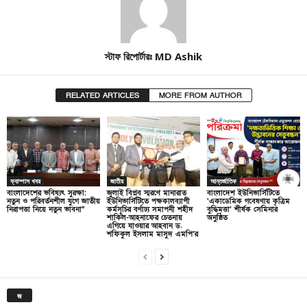
স্টাফ রিপোর্টারঃ MD Ashik
RELATED ARTICLES
MORE FROM AUTHOR
ক্যাম্পাস খবর
জাতীয়
আন্তর্জাতিক
বাংলাদেশের ভবিষ্যৎ সুরক্ষা:
জুলাই বিপ্লব স্মরণে মানারাত
বাংলাদেশ ইউনিভার্সিটিতে
নতুন ও পরিবর্তনশীল যুগে জাতীয়
ইউনিভার্সিটিতে পক্ষকালব্যাপী
‘একাডেমিক গবেষণায় কৃত্রিম
নিরাপত্তা নিয়ে নতুন ভাবনা”
কর্মসূচির বর্ণাঢ্য সমাপনী শহীদ
বুদ্ধিমত্তা’ শীর্ষক সেমিনার
শাকিল-আহনাফের চেতনায়
অনুষ্ঠিত
এগিয়ে যাওয়ার আহবান ড.
শফিকুল ইসলাম মাসুদ এমপি’র
জ