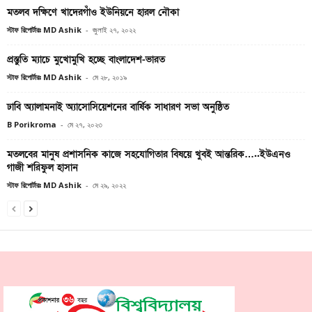
মতলব দক্ষিণে খাদেরগাঁও ইউনিয়নে হারল নৌকা
স্টাফ রিপোর্টারঃ MD Ashik
-
জুলাই ২৭, ২০২২
প্রস্তুতি ম্যাচে মুখোমুখি হচ্ছে বাংলাদেশ-ভারত
স্টাফ রিপোর্টারঃ MD Ashik
-
মে ২৮, ২০১৯
ঢাবি অ্যালামনাই অ্যাসোসিয়েশনের বার্ষিক সাধারণ সভা অনুষ্ঠিত
B Porikroma
-
মে ২৭, ২০২৩
মতলবের মানুষ প্রশাসনিক কাজে সহযোগিতার বিষয়ে খুবই আন্তরিক…..ইউএনও
গাজী শরিফুল হাসান
স্টাফ রিপোর্টারঃ MD Ashik
-
মে ২৯, ২০২২