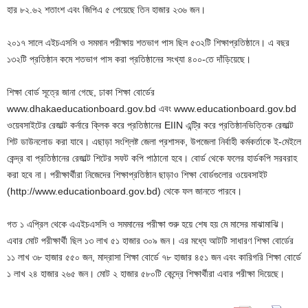
হার ৮২.৬২ শতাংশ এবং জিপিএ ৫ পেয়েছে তিন হাজার ২৩৬ জন।
২০১৭ সালে এইচএসসি ও সমমান পরীক্ষায় শতভাগ পাস ছিল ৫৩২টি শিক্ষাপ্রতিষ্ঠানে। এ বছর
১৩২টি প্রতিষ্ঠান কমে শতভাগ পাস করা প্রতিষ্ঠানের সংখ্যা ৪০০-তে দাঁড়িয়েছে।
শিক্ষা বোর্ড সূত্রে জানা গেছে, ঢাকা শিক্ষা বোর্ডের
www.dhakaeducationboard.gov.bd এবং www.educationboard.gov.bd
ওয়েবসাইটের রেজাল্ট কর্নারে ক্লিক করে প্রতিষ্ঠানের EIIN এন্ট্রি করে প্রতিষ্ঠানভিত্তিক রেজাল্ট
শিট ডাউনলোড করা যাবে। এছাড়া সংশ্লিষ্ট জেলা প্রশাসক, উপজেলা নির্বাহী কর্মকর্তাকে ই-মেইলে
কেন্দ্র বা প্রতিষ্ঠানের রেজাল্ট শিটের সফট কপি পাঠানো হবে। বোর্ড থেকে ফলের হার্ডকপি সরবরাহ
করা হবে না। পরীক্ষার্থীরা নিজেদের শিক্ষাপ্রতিষ্ঠান ছাড়াও শিক্ষা বোর্ডগুলোর ওয়েবসাইট
(http://www.educationboard.gov.bd) থেকে ফল জানতে পারবে।
গত ১ এপ্রিল থেকে এএইচএসসি ও সমমানের পরীক্ষা শুরু হয়ে শেষ হয় মে মাসের মাঝামাঝি।
এবার মোট পরীক্ষার্থী ছিল ১৩ লাখ ৫১ হাজার ৩০৯ জন। এর মধ্যে আটটি সাধারণ শিক্ষা বোর্ডের
১১ লাখ ৩৮ হাজার ৫৫০ জন, মাদ্রাসা শিক্ষা বোর্ডে ৭৮ হাজার ৪৫১ জন এবং কারিগরি শিক্ষা বোর্ডে
১ লাখ ২৪ হাজার ২৬৫ জন। মোট ২ হাজার ৫৮০টি কেন্দ্রে শিক্ষার্থীরা এবার পরীক্ষা দিয়েছে।