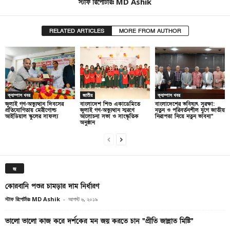
স্টাফ রিপোর্টারঃ MD Ashik
RELATED ARTICLES
MORE FROM AUTHOR
ক্যাম্পাস খবর
জাতীয়
ক্যাম্পাস খবর
জুলাই গণ-অভ্যুত্থান দিবসের
বাংলাদেশ শিশু একাডেমিতে
বাংলাদেশের ভবিষ্যৎ সুরক্ষা:
প্রতিযোগিতায় মেরীগোল্ড
জুলাই গণ-অভ্যুত্থান স্মরণে
নতুন ও পরিবর্তনশীল যুগে জাতীয়
আইডিয়াল স্কুলের সাফল্য
আলোচনা সভা ও সাংস্কৃতিক
নিরাপত্তা নিয়ে নতুন ভাবনা”
অনুষ্ঠান
জ
কোরবানি পশুর চামড়ার দাম নির্ধারণ
স্টাফ রিপোর্টারঃ MD Ashik
-
আগস্ট ৬, ২০১৯
ভালো ভালো কাজ করে দর্শকের মন জয় করতে চান “প্রীতি জান্নাত মিষ্টি”