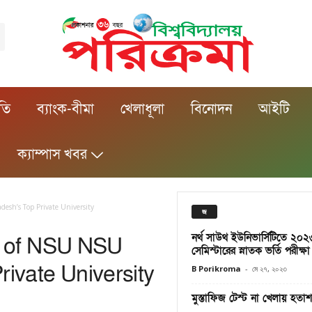
ীতি
ব্যাংক-বীমা
খেলাধূলা
বিনোদন
আইটি
ক্যাম্পাস খবর
esh’s Top Private University
জ
নর্থ সাউথ ইউনিভার্সিটিতে ২০
s of NSU NSU
সেমিস্টারের স্নাতক ভর্তি পরীক্ষা
ivate University
B Porikroma
-
মে ২৭, ২০২৩
মুস্তাফিজ টেস্ট না খেলায় হতা