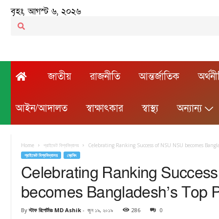
বৃহঃ, আগস্ট ৬, ২০২৬
জাতীয়
রাজনীতি
আন্তর্জাতিক
অর্থন
আইন/আদালত
স্বাক্ষাৎকার
স্বাস্থ্য
অন্যান্য
Home
প্রাইভেট বিশ্ববিদ্যালয়
Celebrating Ranking Success of NSU NSU becomes Banglad
প্রাইভেট বিশ্ববিদ্যালয়
ব্রেকিং
Celebrating Ranking Succes
becomes Bangladesh’s Top Pr
By
স্টাফ রিপোর্টারঃ MD Ashik
-
জুন ১৯, ২০১৯
286
0