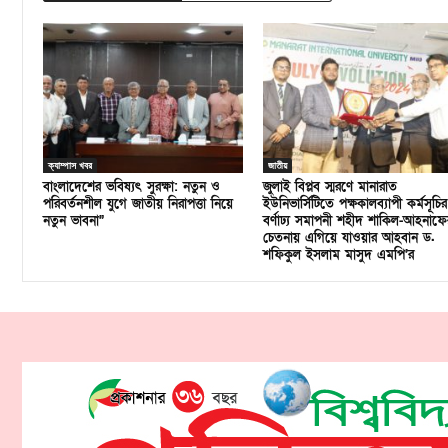
ক্যাম্পাস খবর
জাতীয়
বাংলাদেশের ভবিষ্যৎ সুরক্ষা: নতুন ও
জুলাই বিপ্লব স্মরণে মানারাত
পরিবর্তনশীল যুগে জাতীয় নিরাপত্তা নিয়ে
ইউনিভার্সিটিতে পক্ষকালব্যাপী কর্মসূচির
নতুন ভাবনা”
বর্ণাঢ্য সমাপনী শহীদ শাকিল-আহনাফে
চেতনায় এগিয়ে যাওয়ার আহবান ড.
শফিকুল ইসলাম মাসুদ এমপি’র