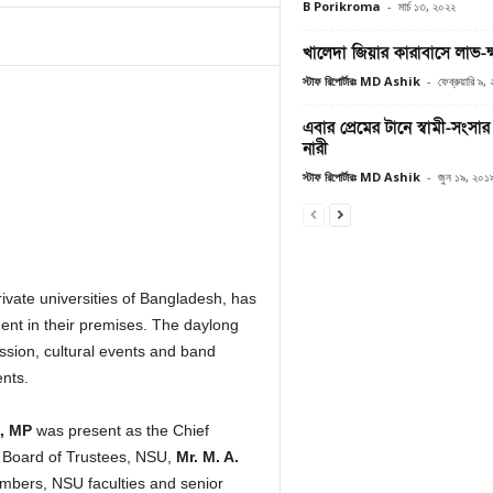
B Porikroma
-
মার্চ ১৩, ২০২২
খালেদা জিয়ার কারাবাসে লাভ-ক
স্টাফ রিপোর্টারঃ MD Ashik
-
ফেব্রুয়ারি ৯
এবার প্রেমের টানে স্বামী-সংসার
নারী
স্টাফ রিপোর্টারঃ MD Ashik
-
জুন ১৯, ২০১
rivate universities of Bangladesh, has
ent in their premises. The daylong
ession, cultural events and band
ents.
, MP
was present as the Chief
 Board of Trustees, NSU,
Mr.
M. A.
bers, NSU faculties and senior