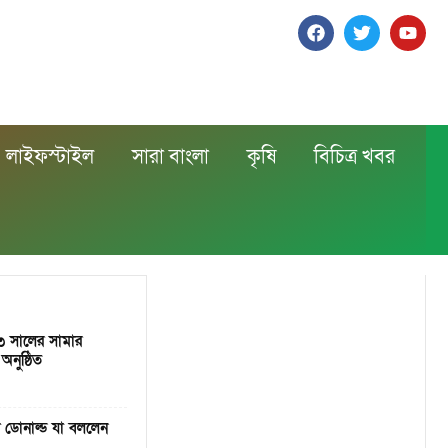
লাইফস্টাইল
সারা বাংলা
কৃষি
বিচিত্র খবর
২৩ সালের সামার
 অনুষ্ঠিত
শ ডোনাল্ড যা বললেন