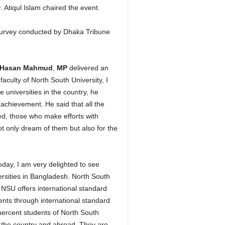
. Atiqul Islam chaired the event.
 survey conducted by Dhaka Tribune
. Hasan Mahmud
,
MP
delivered an
aculty of North South University, I
universities in the country, he
 achievement. He said that all the
ed, those who make efforts with
ot only dream of them but also for the
oday, I am very delighted to see
versities in Bangladesh. North South
 NSU offers international standard
ents through international standard
percent students of North South
of the country and abroad. They are