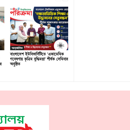
আন্তর্জাতিক
বাংলাদেশ ইউনিভার্সিটিতে ‘একাডেমিক
গবেষণায় কৃত্রিম বুদ্ধিমত্তা’ শীর্ষক সেমিনার
র
অনুষ্ঠিত