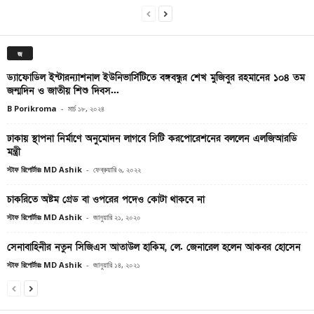
জ
ড্যাফোডিল ইন্টারন্যাশনাল ইউনিভার্সিটিতে বঙ্গবন্ধুর শেখ মুজিবুর রহমানের ১০৪ তম
জন্মদিন ও জাতীয় শিশু দিবস...
B Porikroma
-
মার্চ ১৮, ২০২৪
ঢাকায় স্থাপনা নির্মাণে অনুমোদন লাগবে সিটি করপোরেশনের বললেন এলজিআরডি
মন্ত্রী
স্টাফ রিপোর্টারঃ MD Ashik
-
ফেব্রুয়ারি ৬, ২০২২
চাকরিতে অষ্টম গ্রেড বা ওপরের পদেও কোটা থাকবে না
স্টাফ রিপোর্টারঃ MD Ashik
-
জানুয়ারি ২১, ২০২০
সেনাবাহিনীর নতুন সিজিএস আতাউল হাকিম, লে. জেনারেল হলেন আকবর হোসেন
স্টাফ রিপোর্টারঃ MD Ashik
-
জানুয়ারি ১৪, ২০২১