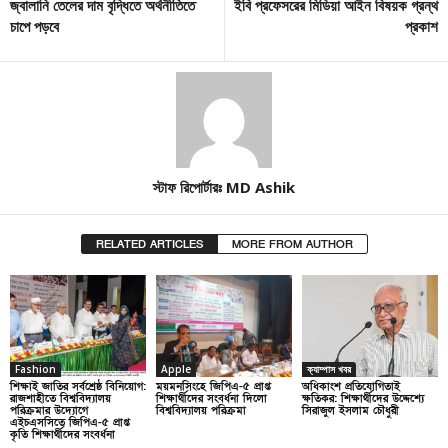
জ্বালানি তেলের দাম বৃদ্ধিতে অর্থনীতিতে
ইবি প্রফেসরের মিডিয়া আইন বিষয়ক গ্রন্থ
চাপে পড়বে
প্রকাশ
স্টাফ রিপোর্টারঃ MD Ashik
RELATED ARTICLES
MORE FROM AUTHOR
Fashion
Apple
ক্যাম্পাস খবর
শিক্ষাই জাতির সর্বশ্রেষ্ঠ বিনিয়োগ:
ময়মনসিংহে জিপিএ-৫ প্রাপ্ত
অধিকাংশ প্রতিযোগিতাই
রাজশাহীতে বিশ্ববিদ্যালয়
শিক্ষার্থীদের সংবর্ধনা দিলো
ক্ষতিকর: শিক্ষার্থীদের উদ্দেশ্যে
পরিক্রমার উদ্যোগে
বিশ্ববিদ্যালয় পরিক্রমা
সিরাজুল ইসলাম চৌধুরী
এইচএসসিতে জিপিএ-৫ প্রাপ্ত
কৃতি শিক্ষার্থীদের সংবর্ধনা