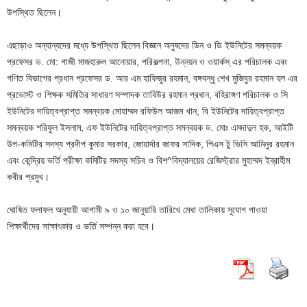
উপস্থিত ছিলেন।
এছাড়াও অন্যান্যদের মধ্যে উপস্থিত ছিলেন বিজ্ঞান অনুষদের ডিন ও ডি ইউনিটের সমন্বয়ক
প্রফেসর ড. মো: গাজী মাজহারুল আনোয়ার, পরিকল্পনা, উন্নয়ন ও ওয়ার্কস্ এর পরিচালক এবং
গণিত বিভাগের প্রধান প্রফেসর ড. আর এম হাফিজুর রহমান, বঙ্গবন্ধু শেখ মুজিবুর রহমান হল এর
প্রভোস্ট ও শিক্ষক সমিতির সাধারণ সম্পাদক তাবিউর রহমান প্রধান, বহিরাঙ্গণ পরিচালক ও সি
ইউনিটের দায়িত্বপ্রাপ্ত সমন্বয়ক মোহাম্মদ রফিউল আজম খান, বি ইউনিটের দায়িত্বপ্রাপ্ত
সমন্বয়ক শরিফুল ইসলাম, এফ ইউনিটের দায়িত্বপ্রাপ্ত সমন্বয়ক ড. মোঃ এমদাদুল হক, আইটি
উপ-কমিটির সদস্য প্রদীপ কুমার সরকার, জোয়ার্দার জাফর সাদিক, পিএস টু ভিসি আমিনুর রহমান
এবং কেন্দ্রিয় ভর্তি পরীক্ষা কমিটির সদস্য সচিব ও বিশ^বিদ্যালয়ের রেজিস্ট্রার মুহাম্মদ ইব্রাহীম
কবীর প্রমুখ।
ঘোষিত ফলাফল অনুযায়ী আগামী ৯ ও ১০ জানুয়ারি তারিখে মেধা তালিকায় সুযোগ পাওয়া
শিক্ষার্থীদের সাক্ষাৎকার ও ভর্তি সম্পন্ন করা হবে।