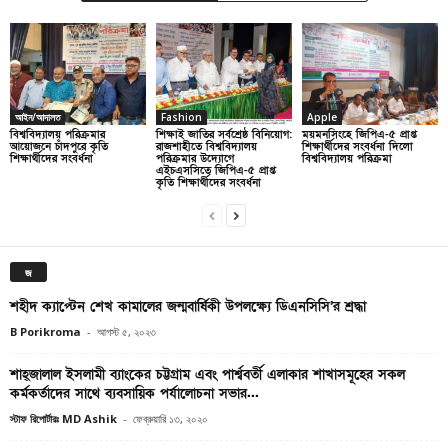
আইন/আদালত
Fashion
Apple
বিশ্ববিদ্যালয় পরিক্রমার
শিক্ষাই জাতির সর্বশ্রেষ্ঠ বিনিয়োগ:
ময়মনসিংহে জিপিএ-৫ প্রাপ্ত
আয়োজনে চাঁদপুরে কৃতি
রাজশাহীতে বিশ্ববিদ্যালয়
শিক্ষার্থীদের সংবর্ধনা দিলো
শিক্ষার্থীদের সংবর্ধনা
পরিক্রমার উদ্যোগে
বিশ্ববিদ্যালয় পরিক্রমা
এইচএসসিতে জিপিএ-৫ প্রাপ্ত
কৃতি শিক্ষার্থীদের সংবর্ধনা
জ
শহীদ ক্যাপ্টেন শেখ কামালের জন্মবার্ষিকী উপলক্ষ্যে ডিএনসিসি’র শ্রদ্ধা
B Porikroma
-
আগস্ট ৫, ২০২৩
শাহ্জালাল ইসলামী ব্যাংকের চট্টগ্রাম এবং পার্শ্ববর্তী এলাকার শাখাসমূহের সকল
কর্মকর্তাদের সাথে ব্যবসায়িক পর্যালোচনা সভার...
স্টাফ রিপোর্টারঃ MD Ashik
-
ফেব্রুয়ারি ১৩, ২০২০