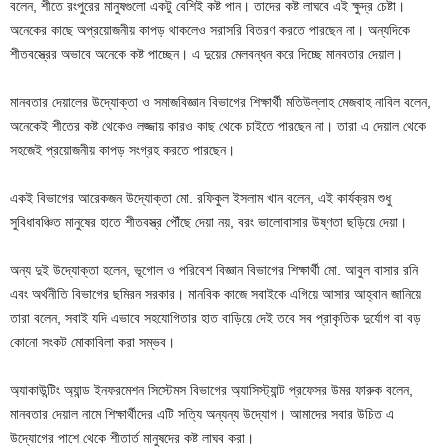
বলেন, শীতে রংপুরের মানুষগুলো একটু বেশিই কষ্ট পান। তাদের কষ্ট লাঘবে এই ক্ষুদ্র চেষ্টা।
অনেকের কাছে অপ্রয়োজনীয় কাপড় থাকলেও সরাসরি বিতরণ করতে পারছেন না। অন্যদিকে
শীতবস্ত্রের অভাবে অনেকে কষ্ট পাচ্ছেন। এ দুয়ের মেলবন্ধন করে দিচ্ছে মানবতার দেয়াল।
মানবতার দেয়ালের উদ্যোক্তা ও সমাজবিজ্ঞান বিভাগের শিক্ষার্থী মতিউল্লাহ মেজবাহ নাবিল বলেন,
অনেকেই শীতের কষ্ট থেকেও লজ্জায় কারও কাছ থেকে চাইতে পারছেন না। তারা এ দেয়াল থেকে
সহজেই প্রয়োজনীয় কাপড় সংগ্রহ করতে পারছেন।
একই বিভাগের আরেকজন উদ্যোক্তা মো. রফিকুল ইসলাম খান বলেন, এই কার্যক্রম শুধু
সুবিধাবঞ্চিত মানুষের হাতে শীতবস্ত্র পৌঁছে দেয়া নয়, বরং ভালোবাসার উষ্ণতা ছড়িয়ে দেয়া।
অন্য দুই উদ্যোক্তা হলেন, ভূগোল ও পরিবেশ বিজ্ঞান বিভাগের শিক্ষার্থী মো. আবুল বাসার রনি
এবং অর্থনীতি বিভাগের ছমিরন সরকার। মানবিক কাজে সবাইকে এগিয়ে আসার আহ্বান জানিয়ে
তারা বলেন, সবাই যদি এভাবে সহযোগিতার হাত বাড়িয়ে দেই তবে সব প্রাকৃতিক দুর্যোগ বা বড়
কোনো সংকট মোকাবিলা করা সম্ভব।
অ্যাকাউন্টিং অ্যান্ড ইনফরমেশন সিস্টেমস বিভাগের অ্যাসিস্ট্যান্ট প্রফেসর উমর ফারুক বলেন,
মানবতার দেয়াল নামে শিক্ষার্থীদের এটি সত্যি অন্যন্য উদ্যোগ। আমাদের সবার উচিত এ
উদ্যোগের পাশে থেকে শীতার্ত মানুষদের কষ্ট লাঘব করা।