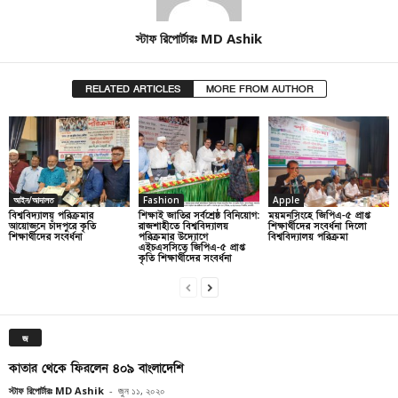
স্টাফ রিপোর্টারঃ MD Ashik
RELATED ARTICLES
MORE FROM AUTHOR
আইন/আদালত
Fashion
Apple
বিশ্ববিদ্যালয় পরিক্রমার
শিক্ষাই জাতির সর্বশ্রেষ্ঠ বিনিয়োগ:
ময়মনসিংহে জিপিএ-৫ প্রাপ্ত
আয়োজনে চাঁদপুরে কৃতি
রাজশাহীতে বিশ্ববিদ্যালয়
শিক্ষার্থীদের সংবর্ধনা দিলো
শিক্ষার্থীদের সংবর্ধনা
পরিক্রমার উদ্যোগে
বিশ্ববিদ্যালয় পরিক্রমা
এইচএসসিতে জিপিএ-৫ প্রাপ্ত
কৃতি শিক্ষার্থীদের সংবর্ধনা
জ
কাতার থেকে ফিরলেন ৪০৯ বাংলাদেশি
স্টাফ রিপোর্টারঃ MD Ashik
-
জুন ১১, ২০২০