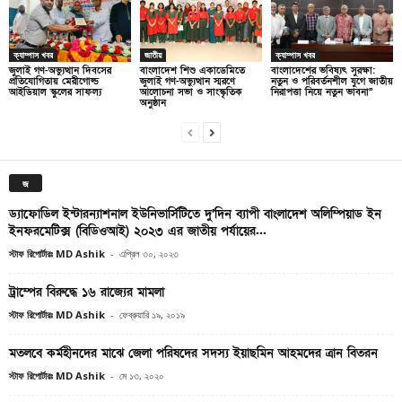
ক্যাম্পাস খবর
জাতীয়
ক্যাম্পাস খবর
জুলাই গণ-অভ্যুত্থান দিবসের
বাংলাদেশ শিশু একাডেমিতে
বাংলাদেশের ভবিষ্যৎ সুরক্ষা:
প্রতিযোগিতায় মেরীগোল্ড
জুলাই গণ-অভ্যুত্থান স্মরণে
নতুন ও পরিবর্তনশীল যুগে জাতীয়
আইডিয়াল স্কুলের সাফল্য
আলোচনা সভা ও সাংস্কৃতিক
নিরাপত্তা নিয়ে নতুন ভাবনা”
অনুষ্ঠান
জ
ড্যাফোডিল ইন্টারন্যাশনাল ইউনিভার্সিটিতে দু’দিন ব্যাপী বাংলাদেশ অলিম্পিয়াড ইন
ইনফরমেটিক্স (বিডিওআই) ২০২৩ এর জাতীয় পর্যায়ের...
স্টাফ রিপোর্টারঃ MD Ashik
-
এপ্রিল ৩০, ২০২৩
ট্রাম্পের বিরুদ্ধে ১৬ রাজ্যের মামলা
স্টাফ রিপোর্টারঃ MD Ashik
-
ফেব্রুয়ারি ১৯, ২০১৯
মতলবে কর্মহীনদের মাঝে জেলা পরিষদের সদস্য ইয়াছমিন আহমদের ত্রান বিতরন
স্টাফ রিপোর্টারঃ MD Ashik
-
মে ১৩, ২০২০