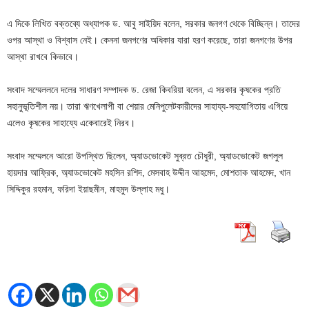
এ দিকে লিখিত বক্তব্যে অধ্যাপক ড. আবু সাইয়িদ বলেন, সরকার জনগণ থেকে বিচ্ছিন্ন। তাদের
ওপর আস্থা ও বিশ্বাস নেই। কেননা জনগণের অধিকার যারা হরণ করেছে, তারা জনগণের উপর
আস্থা রাখবে কিভাবে।
সংবাদ সম্মেললনে দলের সাধারণ সম্পাদক ড. রেজা কিবরিয়া বলেন, এ সরকার কৃষকের প্রতি
সহানুভূতিশীল নয়। তারা ঋণখেলাপী বা শেয়ার মেনিপুলেটকারীদের সাহায্য-সহযোগিতায় এগিয়ে
এলেও কৃষকের সাহায্যে একেবারেই নিরব।
সংবাদ সম্মেলনে আরো উপস্থিত ছিলেন, অ্যাডভোকেট সুব্রত চৌধুরী, অ্যাডভোকেট জগলুল
হায়দার আফ্রিক, অ্যাডভোকেট মহসিন রশিদ, মেসবাহ উদ্দীন আহমেদ, মোশতাক আহমেদ, খান
সিদ্দিকুর রহমান, ফরিদা ইয়াছমীন, মাহমুদ উল্লাহ মধু।