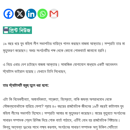
১৯ বছর ধরে যুব মহিলা লীগ সভাপতির দায়িত্ব পালন করছেন নাজমা আক্তার। সম্প্রতি তার মা
মৃত্যুবরণ করেছেন। অথচ সংগঠনটির পক্ষ থেকে কোনো শোকবার্তা জানানো হয়নি।
এ নিয়ে এবার বেশ চটেছেন নাজমা আক্তার। সামাজিক যোগাযোগ মাধ্যমে একটি আবেঘগন
স্ট্যাটাস ভাইরাল হয়েছে। যেখানে তিনি লিখেছেন,
তার স্ট্যাটাসটি হুবুহু তুলে ধরা হলো:
এটা কি বিবেকহীনতা, অমানবিকতা, শত্রুতা, হিংস্রতা, নাকি জঘন্য অপরাধবোধ থেকে
সৌজন্যবোধটাকে হারিয়ে ফেলা? প্রায় ৪০ বছরের রাজনৈতিক জীবনের ১৯টি বছরই কাটালাম যুব
মহিলা লীগের সভাপতি হিসেবে। সম্প্রতি আমার মা মৃত্যুবরণ করেছেন। মায়ের মৃত্যুতে সংগঠনের
সাধারন সম্পাদক প্রেস রিলিজ দিয়ে শোক বার্তা পাঠাবে, এটিই বোধ হয় রাজনৈতিক শিষ্টাচার।
কিন্তু অত্যন্ত দুঃখের সাথে লক্ষ্য করলাম, সংগঠনের সাধারণ সম্পাদক অপু উকিল সেটিতো