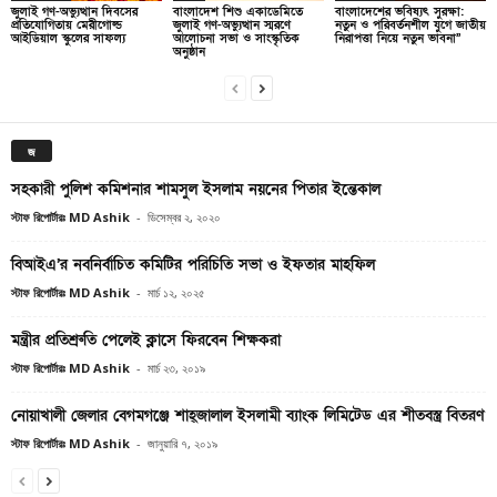
জুলাই গণ-অভ্যুত্থান দিবসের
বাংলাদেশ শিশু একাডেমিতে
বাংলাদেশের ভবিষ্যৎ সুরক্ষা:
প্রতিযোগিতায় মেরীগোল্ড
জুলাই গণ-অভ্যুত্থান স্মরণে
নতুন ও পরিবর্তনশীল যুগে জাতীয়
আইডিয়াল স্কুলের সাফল্য
আলোচনা সভা ও সাংস্কৃতিক
নিরাপত্তা নিয়ে নতুন ভাবনা”
অনুষ্ঠান
জ
সহকারী পুলিশ কমিশনার শামসুল ইসলাম নয়নের পিতার ইন্তেকাল
স্টাফ রিপোর্টারঃ MD Ashik
-
ডিসেম্বর ২, ২০২০
বিআইএ’র নবনির্বাচিত কমিটির পরিচিতি সভা ও ইফতার মাহফিল
স্টাফ রিপোর্টারঃ MD Ashik
-
মার্চ ১২, ২০২৫
মন্ত্রীর প্রতিশ্রুতি পেলেই ক্লাসে ফিরবেন শিক্ষকরা
স্টাফ রিপোর্টারঃ MD Ashik
-
মার্চ ২৩, ২০১৯
নোয়াখালী জেলার বেগমগঞ্জে শাহ্জালাল ইসলামী ব্যাংক লিমিটেড এর শীতবস্ত্র বিতরণ
স্টাফ রিপোর্টারঃ MD Ashik
-
জানুয়ারি ৭, ২০১৯