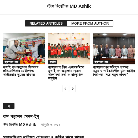
স্টাফ রিপোর্টারঃ MD Ashik
RELATED ARTICLES
MORE FROM AUTHOR
ক্যাম্পাস খবর
জাতীয়
ক্যাম্পাস খবর
জুলাই গণ-অভ্যুত্থান দিবসের
বাংলাদেশ শিশু একাডেমিতে
বাংলাদেশের ভবিষ্যৎ সুরক্ষা:
প্রতিযোগিতায় মেরীগোল্ড
জুলাই গণ-অভ্যুত্থান স্মরণে
নতুন ও পরিবর্তনশীল যুগে জাতীয়
আইডিয়াল স্কুলের সাফল্য
আলোচনা সভা ও সাংস্কৃতিক
নিরাপত্তা নিয়ে নতুন ভাবনা”
অনুষ্ঠান
জ
বাদ পড়লেন মেনন-ইনু
স্টাফ রিপোর্টারঃ MD Ashik
-
জানুয়ারি ৬, ২০১৯
ময়মনসিংহে নারীসহ গ্রেফতার ৪ জঙ্গির নামে মামলা