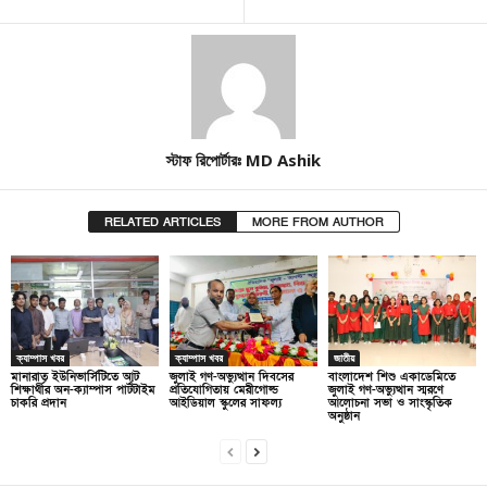
স্টাফ রিপোর্টারঃ MD Ashik
RELATED ARTICLES
MORE FROM AUTHOR
ক্যাম্পাস খবর
ক্যাম্পাস খবর
জাতীয়
মানারাত ইউনিভার্সিটিতে আট
জুলাই গণ-অভ্যুত্থান দিবসের
বাংলাদেশ শিশু একাডেমিতে
শিক্ষার্থীর অন-ক্যাম্পাস পার্টটাইম
প্রতিযোগিতায় মেরীগোল্ড
জুলাই গণ-অভ্যুত্থান স্মরণে
চাকরি প্রদান
আইডিয়াল স্কুলের সাফল্য
আলোচনা সভা ও সাংস্কৃতিক
অনুষ্ঠান