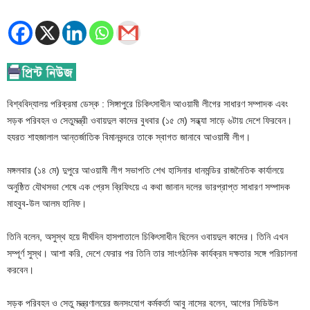
বিশ্ববিদ্যালয় পরিক্রমা ডেস্ক : সিঙ্গাপুরে চিকিৎসাধীন আওয়ামী লীগের সাধারণ সম্পাদক এবং
সড়ক পরিবহন ও সেতুমন্ত্রী ওবায়দুল কাদের বুধবার (১৫ মে) সন্ধ্যা সাড়ে ৬টায় দেশে ফিরবেন।
হযরত শাহজালাল আন্তর্জাতিক বিমানবন্দরে তাকে স্বাগত জানাবে আওয়ামী লীগ।
মঙ্গলবার (১৪ মে) দুপুরে আওয়ামী লীগ সভাপতি শেখ হাসিনার ধানমন্ডির রাজনৈতিক কার্যালয়ে
অনুষ্ঠিত যৌথসভা শেষে এক প্রেস ব্রিফিংয়ে এ কথা জানান দলের ভারপ্রাপ্ত সাধারণ সম্পাদক
মাহবুব-উল আলম হানিফ।
তিনি বলেন, অসুস্থ হয়ে দীর্ঘদিন হাসপাতালে চিকিৎসাধীন ছিলেন ওবায়দুল কাদের। তিনি এখন
সম্পূর্ণ সুস্থ। আশা করি, দেশে ফেরার পর তিনি তার সাংগঠনিক কার্যক্রম দক্ষতার সঙ্গে পরিচালনা
করবেন।
সড়ক পরিবহন ও সেতু মন্ত্রণালয়ের জনসংযোগ কর্মকর্তা আবু নাসের বলেন, আগের সিডিউল