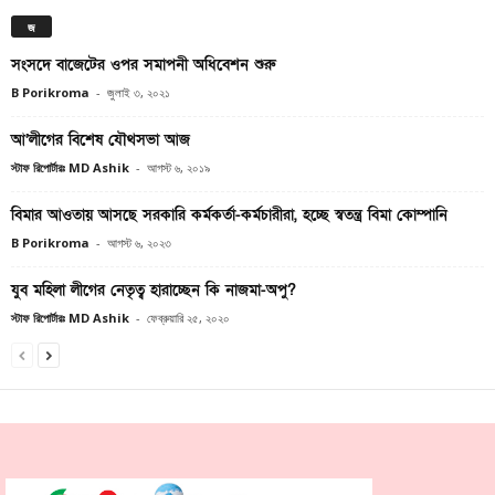
জ
সংসদে বাজেটের ওপর সমাপনী অধিবেশন শুরু
B Porikroma
-
জুলাই ৩, ২০২১
আ’লীগের বিশেষ যৌথসভা আজ
স্টাফ রিপোর্টারঃ MD Ashik
-
আগস্ট ৬, ২০১৯
বিমার আওতায় আসছে সরকারি কর্মকর্তা-কর্মচারীরা, হচ্ছে স্বতন্ত্র বিমা কোম্পানি
B Porikroma
-
আগস্ট ৬, ২০২৩
যুব মহিলা লীগের নেতৃত্ব হারাচ্ছেন কি নাজমা-অপু?
স্টাফ রিপোর্টারঃ MD Ashik
-
ফেব্রুয়ারি ২৫, ২০২০