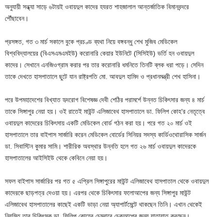
অনুযায়ী সন্ধ্যা সাড়ে ৬টায়ই ওবায়দুল কাদের হযরত শাহজালাল আন্তর্জাতিক বিমানবন্দরে
পৌঁছাবেন।
প্রসঙ্গত, গত ৩ মার্চ সকালে বুকে প্রচণ্ড ব্যথা নিয়ে বঙ্গবন্ধু শেখ মুজিব মেডিকেল
বিশ্ববিদ্যালয়ের (বিএসএমএমইউ) করোনারি কেয়ার ইউনিটে (সিসিইউ) ভর্তি হন ওবায়দুল
কাদের। সেখানে এনজিওগ্রাম করার পর তার করোনারি ধমনিতে তিনটি ব্লক ধরা পড়ে। সেদিন
তাকে দেখতে হাসপাতালে ছুটে যান রাষ্ট্রপতি মো. আবদুল হামিদ ও প্রধানমন্ত্রী শেখ হাসিনা।
পরে উপমহাদেশের বিখ্যাত হৃদরোগ বিশেষজ্ঞ দেবী শেঠির পরামর্শে উন্নত চিকিৎসার জন্য ৪ মার্চ
তাকে সিঙ্গাপুর নেয়া হয়। ওই রাতেই মাউন্ট এলিজাবেথ হাসপাতালে ডা. ফিলিপ কোহ’র নেতৃত্বে
ওবায়দুল কাদেরের চিকিৎসায় একটি মেডিকেল বোর্ড গঠন করা হয়। পরে গত ২০ মার্চ ওই
হাসপাতালে তার বাইপাস সার্জারি করেন মেডিকেল বোর্ডের সিনিয়র সদস্য কার্ডিওথোরাসিক সার্জন
ডা. সিবাস্টিন কুমার সামি। শারীরিক অবস্থার উন্নতি হলে গত ২৬ মার্চ ওবায়দুল কাদেরকে
হাসপাতালের আইসিইউ থেকে কেবিনে নেয়া হয়।
সফল বাইপাস সার্জারির পর গত ৫ এপ্রিল সিঙ্গাপুরের মাউন্ট এলিজাবেথ হাসপাতাল থেকে ওবায়দুল
কাদেরকে ছাড়পত্র দেওয়া হয়। এরপর থেকে চিকিৎসার ফলোআপের জন্য সিঙ্গাপুর মাউন্ট
এলিজাবেথ হাসপাতালের কাছেই একটি ভাড়া নেয়া অ্যাপার্টমেন্টে থাকছেন তিনি। এখান থেকেই
নিয়মিত তার চিকিৎসক ডা. ফিলিপ কোহের চেম্বারে চেকআপের জন্য যাতায়াত করছেন।