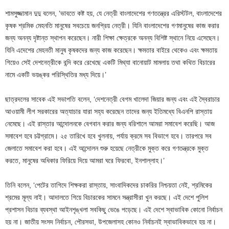
শামসুজ্জামান দুদু বলেন, ‘ভাবতে কষ্ট হয়, যে নেত্রী বাংলাদেশের গণতন্ত্রের এরিস্টটল, বাংলাদেশের
কৃষক শ্রমিক মেহনতি মানুষের সবচেয়ে জনপ্রিয় নেত্রী। যিনি বাংলাদেশের গণমানুষের কাজ করার
জন্য অনন্য দৃষ্টান্ত স্থাপন করেছেন। নারী শিক্ষা ক্ষেত্রকে অনন্য বিশিষ্ট স্থানে নিয়ে এসেছেন।
যিনি এদেশের মেহনতী মানুষ কৃষকদের জন্য কাজ করেছেন। ক্ষমতার বাইরে থেকেও এবং ক্ষমতায়
গিয়েও সেই দেশনেত্রীকে বন্দি করে রেখেছে একটি মিথ্যা বানোয়াট মামলায় তথা কথিত বিচারের
নামে একটি ভয়ঙ্কর পরিস্থিতির মধ্য দিয়ে।’
ছাত্রদলের সাবেক এই সভাপতি বলেন, ‘দেশনেত্রী বেগম খালেদা জিয়ার জন্য এবং এই স্বৈরাচার
আওয়ামী লীগ সরকারের অত্যাচার যারা সহ্য করেছেন তাদের জন্য ইতিমধ্যে বিএনপি রাস্তায়
নেমেছে। এই রাস্তার আন্দোলনকে বেগবান করার জন্য বরিশালে আমরা সমাবেশ করেছি। আজ
সমাবেশ হবে চট্টগ্রামে। ২৫ তারিখে হবে খুলনায়, পর্যায় ক্রমে সব বিভাগে হবে। তারপরে সব
জেলাতে সমাবেশ করা হবে। এই আন্দোলন শুরু হয়েছে নেত্রীকে মুক্ত করে গণতন্ত্রকে মুক্ত
করতে, মানুষের অধিকার ফিরিয়ে দিয়ে আমরা ঘরে ফিরবো, ইনশাল্লাহ।’
তিনি বলেন, ‘পেটের তাগিদে শিক্ষকরা রাস্তায়, সাংবাদিকদের চাকরির নিশ্চয়তা নেই, শ্রমিকের
শ্রমের মূল্য নাই। আদালতে গিয়ে বিচারকের সামনে সন্ত্রাসীরা খুন করছে। এই দেশে পুলিশ
প্রশাসন বিচার ব্যবস্থা আইনশৃঙ্খলা সবকিছু ভেঙে পড়েছে। এই দেশে স্বাভাবিক কোনো নির্বাচন
হয় না। জাতীয় সংসদ নির্বাচন, পৌরসভা, উপজেলাসহ কোনও নির্বাচনই স্বাভাবিকভাবে হয় না।