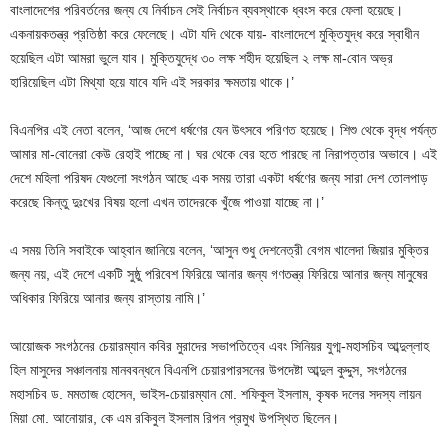
বাংলাদেশের পরিবর্তনের জন্য যে নির্বাচন সেই নির্বাচন ব্যবস্থাকে ধ্বংস করে ফেলা হয়েছে।
একনায়কতন্ত্র প্রতিষ্ঠা করে ফেলেছে। এটা যদি থেকে যায়- বাংলাদেশে মুক্তিযুদ্ধ করে স্বাধীন
হয়েছিল এটা আমরা ভুলে যাব। মুক্তিযুদ্ধে ৩০ লক্ষ শহীদ হয়েছিল ২ লক্ষ মা-বোন অভ্র
হারিয়েছিল এটা মিথ্যা হয়ে যাবে যদি এই সরকার ক্ষমতায় থাকে।’
বিএনপির এই নেতা বলেন, ‘আজ দেশে ধর্ষণের যেন উৎসবে পরিণত হয়েছে। শিশু থেকে বৃদ্ধ পর্যন্ত
আমার মা-বোনেরা কেউ রেহাই পাচ্ছে না। ঘর থেকে বের হতে পারছে না নিরাপত্তার অভাবে। এই
দেশে মহিলা পরিষদ যেগুলো সংগঠন আছে এক সময় তারা একটা ধর্ষণের জন্য সারা দেশ তোলপাড়
করেছে কিন্তু দুঃখের বিষয় হলো এখন তাদেরকে খুঁজে পাওয়া যাচ্ছে না।’
এ সময় তিনি সবাইকে আহ্বান জানিয়ে বলেন, ‘আসুন শুধু দেশনেত্রী বেগম খালেদা জিয়ার মুক্তির
জন্য নয়, এই দেশে একটি সুষ্ঠু পরিবেশ ফিরিয়ে আনার জন্য গণতন্ত্র ফিরিয়ে আনার জন্য মানুষের
অধিকার ফিরিয়ে আনার জন্য রাস্তায় নামি।’
আয়োজক সংগঠনের চেয়ারম্যান কবির মুরাদের সভাপতিত্বে এবং সিনিয়র যুগ্ম-মহাসচিব আব্দুল্লাহ
হিল মাসুদের সঞ্চালনায় মানববন্ধনে বিএনপি চেয়ারপারসনের উপদেষ্টা আব্দুল কুদ্দুস, সংগঠনের
মহাসচিব ড. মমতাজ হোসেন, ভাইস-চেয়ারম্যান মো. শফিকুল ইসলাম, কৃষক দলের সদস্য লায়ন
মিয়া মো. আনোয়ার, কে এম রকিবুল ইসলাম রিপন প্রমুখ উপস্থিত ছিলেন।