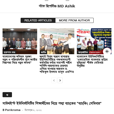
স্টাফ রিপোর্টারঃ MD Ashik
RELATED ARTICLES
MORE FROM AUTHOR
ক্যাম্পাস খবর
জাতীয়
আন্তর্জাতিক
বাংলাদেশের ভবিষ্যৎ সুরক্ষা:
জুলাই বিপ্লব স্মরণে মানারাত
বাংলাদেশ ইউনিভার্সিটিতে
নতুন ও পরিবর্তনশীল যুগে জাতীয়
ইউনিভার্সিটিতে পক্ষকালব্যাপী
‘একাডেমিক গবেষণায় কৃত্রিম
নিরাপত্তা নিয়ে নতুন ভাবনা”
কর্মসূচির বর্ণাঢ্য সমাপনী শহীদ
বুদ্ধিমত্তা’ শীর্ষক সেমিনার
শাকিল-আহনাফের চেতনায়
অনুষ্ঠিত
এগিয়ে যাওয়ার আহবান ড.
শফিকুল ইসলাম মাসুদ এমপি’র
জ
সাউথইস্ট ইউনির্ভাসিটির শিক্ষার্থীদের নিয়ে পদ্মা ব্যাংকের “ব্যাংকিং সেমিনার”
B Porikroma
-
ডিসেম্বর ৮, ২০২২